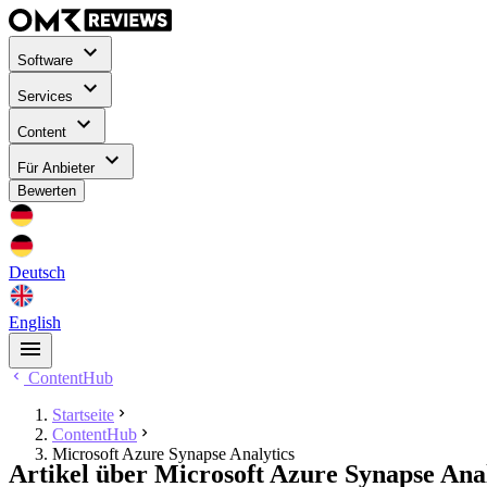
Software
Services
Content
Für Anbieter
Bewerten
Deutsch
English
ContentHub
Startseite
ContentHub
Microsoft Azure Synapse Analytics
Artikel über Microsoft Azure Synapse Anal