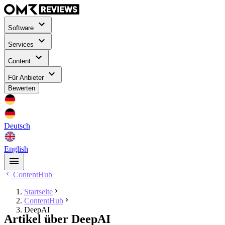
Software
Services
Content
Für Anbieter
Bewerten
Deutsch
English
ContentHub
Startseite
ContentHub
DeepAI
Artikel über DeepAI