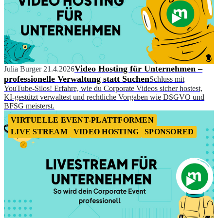
Video Hosting für Unternehmen –
Julia Burger
21.4.2026
professionelle Verwaltung statt Suchen
Schluss mit
YouTube-Silos! Erfahre, wie du Corporate Videos sicher hostest,
KI-gestützt verwaltest und rechtliche Vorgaben wie DSGVO und
BFSG meisterst.
VIRTUELLE EVENT-PLATTFORMEN
LIVE STREAM
VIDEO HOSTING
SPONSORED