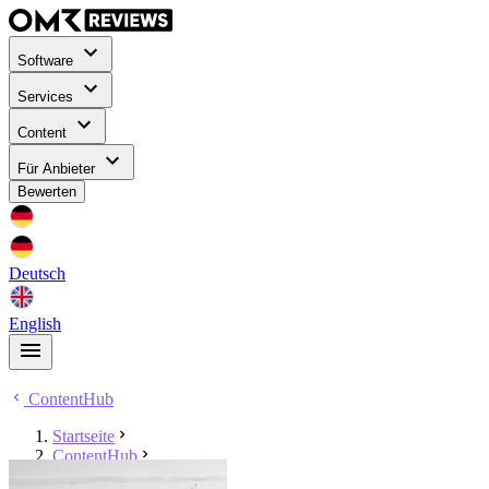
Software
Services
Content
Für Anbieter
Bewerten
Deutsch
English
ContentHub
Startseite
ContentHub
Robert Tusch