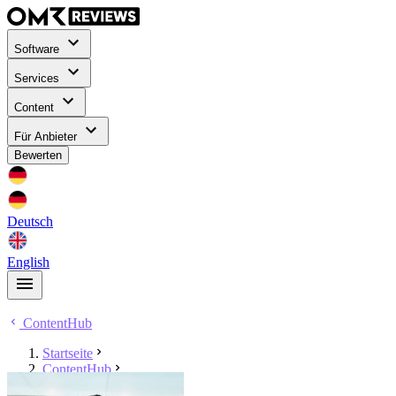
Software
Services
Content
Für Anbieter
Bewerten
Deutsch
English
ContentHub
Startseite
ContentHub
Fabian Geissler