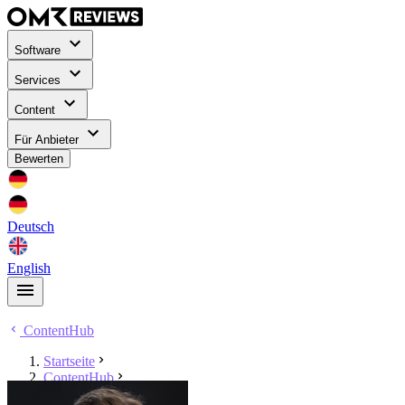
Software
Services
Content
Für Anbieter
Bewerten
Deutsch
English
ContentHub
Startseite
ContentHub
Alexander Graf