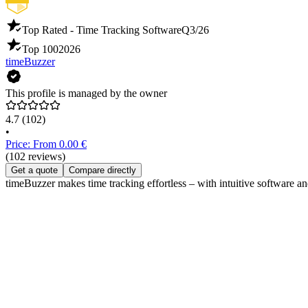
Top Rated - Time Tracking Software
Q3/26
Top 100
2026
timeBuzzer
This profile is managed by the owner
4.7
(102)
•
Price: From 0.00 €
(102 reviews)
Get a quote
Compare directly
timeBuzzer makes time tracking effortless – with intuitive software an