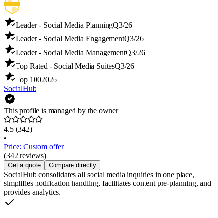
Leader - Social Media Planning
Q3/26
Leader - Social Media Engagement
Q3/26
Leader - Social Media Management
Q3/26
Top Rated - Social Media Suites
Q3/26
Top 100
2026
SocialHub
This profile is managed by the owner
4.5
(342)
•
Price: Custom offer
(342 reviews)
Get a quote
Compare directly
SocialHub consolidates all social media inquiries in one place,
simplifies notification handling, facilitates content pre-planning, and
provides analytics.