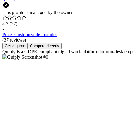
This profile is managed by the owner
4.7
(37)
•
Price: Customizable modules
(37 reviews)
Get a quote
Compare directly
Quiply is a GDPR compliant digital work platform for non-desk employee