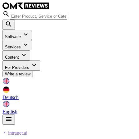
Software
Services
Content
For Providers
Write a review
Deutsch
English
intranet.ai