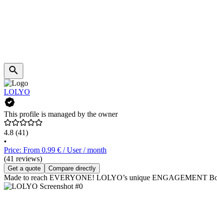
LOLYO
This profile is managed by the owner
4.8
(41)
•
Price: From 0.99 € / User / month
(41 reviews)
Get a quote
Compare directly
Made to reach EVERYONE! LOLYO’s unique ENGAGEMENT Booster motiv