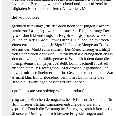
zur individuellen Beratung, war erfrischend und unterstützend in
einem digitalen Meer automatisierter Antworten. Merci!
What did you not like?
Hier eigentlich nur Dinge, die der doch noch sehr jungen Karriere
von resonio zur Last gelegt werden können: 1. Registrierung: Der
Anfang war durch kleine Bugs im Registrierungsprozess, wie zum
Beispiel Fehler in der E-Mail, etwas ruppig. Da lobe ich mir doch
lieber einen entspannten google Sign Up bei der Menge an Tools,
die grade auf den Markt schwemmen. Die Menüführung erschlägt
mit vielen finanziellen Aspekten. Hat für mich die Navigation etwas
überladen und weniger intuitiv gemacht. Wenn sich dem dann die
kleine Templateauswahl gegenüberstellt, kommt schnell Frust auf.
Was mir noch einfällt: Umfragetool, Marktforschungsanalyse und
Zugang zu Umfrageteilnehmern nur im Gesamtpaket erhältlich. War
anfangs nicht klar. Ein Onboarding beim First Login hätte dies
klären und die Erwartungen besser steuern können.
Which problems are you solving with the product?
1. Zugang zu spezifischen demografischen Nischenmärkten, die für
den Erfolg unserer Startup-Campaign entscheidend waren. 2.
Surveyqualität: Durch die Beratung im Strategiegespräch konnte die
Qualität unserer Umfragen durch bessere Fragestellungen und