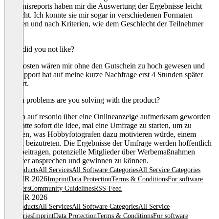
Ergebnisreports haben mir die Auswertung der Ergebnisse leicht
gemacht. Ich konnte sie mir sogar in verschiedenen Formaten
ansehen und nach Kriterien, wie dem Geschlecht der Teilnehmer
filtern.
What did you not like?
Die Kosten wären mir ohne den Gutschein zu hoch gewesen und
der Support hat auf meine kurze Nachfrage erst 4 Stunden später
reagiert.
Which problems are you solving with the product?
Ich bin auf resonio über eine Onlineanzeige aufmerksam geworden
und hatte sofort die Idee, mal eine Umfrage zu starten, um zu
erfahren, was Hobbyfotografen dazu motivieren würde, einem
Verein beizutreten. Die Ergebnisse der Umfrage werden hoffentlich
dazu beitragen, potenzielle Mitglieder über Werbemaßnahmen
gezielter ansprechen und gewinnen zu können.
All products
All Services
All Software Categories
All Service Categories
© OMR 2026
Imprint
Data Protection
Terms & Conditions
For software
providers
Community Guidelines
RSS-Feed
© OMR 2026
All products
All Services
All Software Categories
All Service
Categories
Imprint
Data Protection
Terms & Conditions
For software