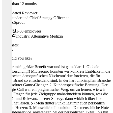
Older than 12 months
Robin
Validated Reviewer
Co-Founder und Chief Strategy Officer
at
CrypticSprout
1-50 employees
Industry: Alternative Medizin
Use cases:
Survey
What did you like?
Der für mich größte Benefit war und ist ganz klar: 1. Globale
Marktforschung!! Mit resonio konnten wir konkrete Einblicke in die
spezifischen demografischen Nischenmärkte forcieren, die für
unsere Brand so entscheidend sind. In der hart umkämpften Branche
ein absoluter Game-Changer. 2. Kundenspezifische Beratung: Der
Strategie-Call war ein pragmatischer Weg, um zu lernen, wie wir
unsere Fragen für jede Zielgruppe maßschneidern können, was die
Qualität und Relevanz unserer Surveys dann wirklich über Los-
Gehen hat lassen. ;-) Mein dritter Punkt liegt mir auch persönlich
sehr am Herzen: 3. Menschliche Interaktion: Die menschliche Note
im Kundenservice, angefangen bei der persönlichen E-Mail bis hin