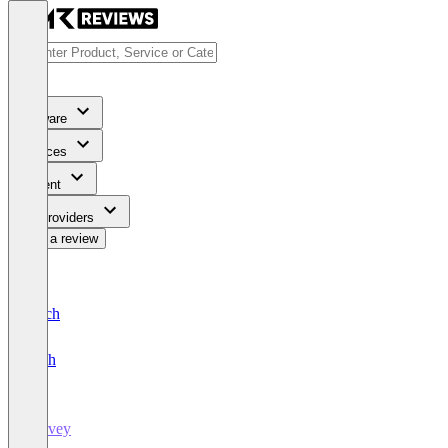
Software
Services
Content
For Providers
Write a review
Deutsch
English
Survey