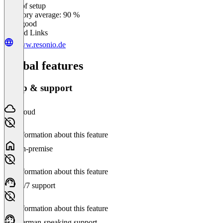
Ease of setup
0
%
Category average: 90 %
Very good
Related Links
www.resonio.de
Global features
Setup & support
Cloud
No information about this feature
On-premise
No information about this feature
24/7 support
No information about this feature
German-speaking support