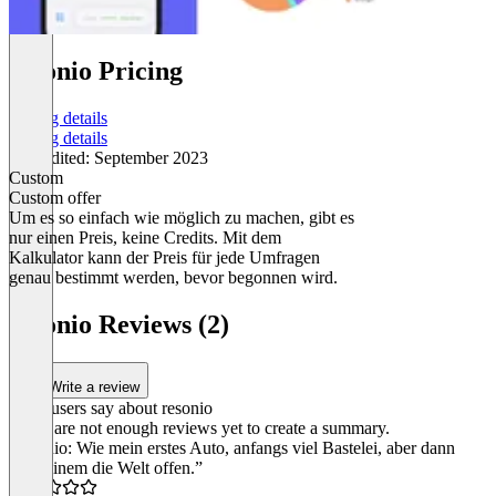
resonio Pricing
Pricing details
Pricing details
Last edited: September 2023
Custom
Custom offer
Um es so einfach wie möglich zu machen, gibt es
nur einen Preis, keine Credits. Mit dem
Kalkulator kann der Preis für jede Umfragen
genau bestimmt werden, bevor begonnen wird.
Item
1
resonio Reviews (2)
of
1
Write a review
What users say about resonio
There are not enough reviews yet to create a summary.
“resonio: Wie mein erstes Auto, anfangs viel Bastelei, aber dann
steht einem die Welt offen.”