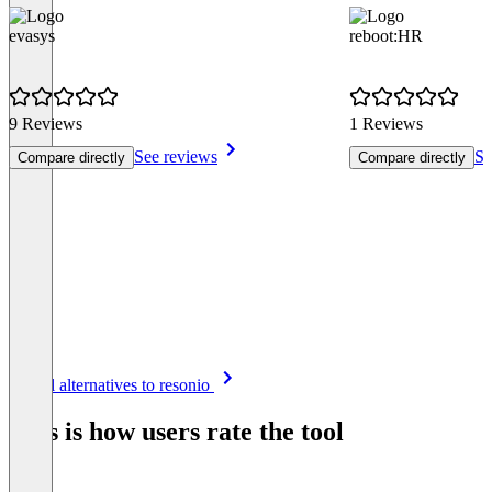
evasys
reboot:HR
9 Reviews
1 Reviews
See reviews
Se
Compare directly
Compare directly
Item
See all alternatives to resonio
1
of
This is how users rate the tool
8