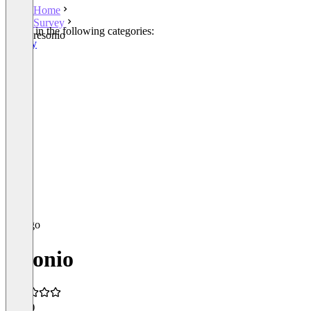
Home
Survey
Listed in the following categories:
resonio
Survey
resonio
4.3
(2)