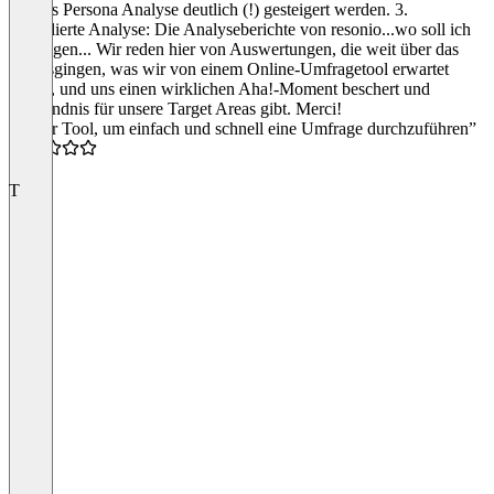
Buyers Persona Analyse deutlich (!) gesteigert werden. 3.
Detaillierte Analyse: Die Analyseberichte von resonio...wo soll ich
Anfangen... Wir reden hier von Auswertungen, die weit über das
hinausgingen, was wir von einem Online-Umfragetool erwartet
hatten, und uns einen wirklichen Aha!-Moment beschert und
Verständnis für unsere Target Areas gibt. Merci!
“Super Tool, um einfach und schnell eine Umfrage durchzuführen”
4.5
T