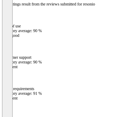
The ratings result from the reviews submitted for resonio
Ease of use
0
%
Category average: 90 %
Very good
Customer support
0
%
Category average: 90 %
Excellent
Meets requirements
0
%
Category average: 91 %
Excellent