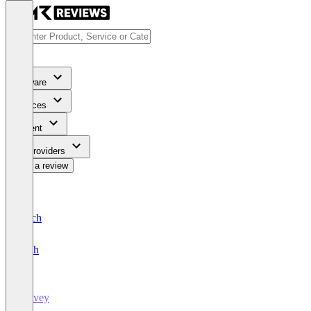
Software
Services
Content
For Providers
Write a review
Deutsch
English
Survey