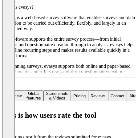
4.8
(9)
What is evasys?
evasys
is a web-based survey software that enables surveys and data
collection to be carried out efficiently, flexibly, and largely in an
automated way.
The software supports the entire survey process—from initial
concept and questionnaire creation through to analysis. evasys helps
streamline recurring steps and makes results available quickly in a
usable format.
For running surveys, evasys supports both online and paper-based
questionnaires and offers drag-and-drop questionnaire creation.
Automated result reports are also available to structure the analysis
and make it easier to share findings. In addition, evasys can be
integrated into existing IT systems, allowing survey processes to be
embedded in established system landscapes.
Global
Screenshots
Overview
Pricing
Reviews
Contact
Alte
features
& Videos
Its built-in AI,
insights
, also provides an intelligent solution for
analyzing and visualizing survey responses, including sentiment
This is how users rate the tool
analysis and categorization of open-text responses.
The flexible pricing model adapts to the specific needs of users.
The ratings result from the reviews submitted for evasys