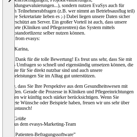
Ausbildungsevaluierungen...), sondern nutzen EvaSys auch für
einfach Teilnehmerabfragen (z.B. wer nimmt an Betriebsausflug teil)
- unsere Sekretariate lieben es ;-) Dabei liegen unsere Daten sicher
und geschützt am Server. Ein großer Vorteil ist auch, dass unsere
Standorte (Kliniken und Pflegezentren) das System mittels
Zusatzstandortlizenz selber nutzen können.
Reply from evasys:
Hallo Karina,
vielen Dank für die tolle Bewertung! Es freut uns sehr, dass Sie mit
evasys Umfragen so schnell und eigenständig umsetzen können, die
Berichte für Sie direkt nutzbar sind und auch unsere
Serviceleistungen Sie im Alltag gut unterstützen.
Danke, dass Sie Ihre Perspektive aus dem Gesundheitswesen mit
uns teilen. Gerade die Prozesse in Kliniken und Pflegeeinrichtungen
möchten wir künftig noch stärker berücksichtigen. Wenn Sie
konkrete Wünsche oder Beispiele haben, freuen wir uns sehr über
den Austausch!
Viele Grüße
Jana aus dem evasys-Marketing-Team
“Gute Patienten-Befragungssoftware”