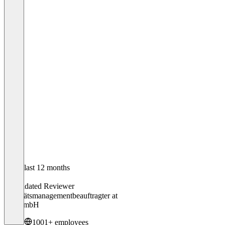
In the last 12 months
Eric
Validated Reviewer
Qualitätsmanagementbeauftragter
at
GLG mbH
1001+ employees