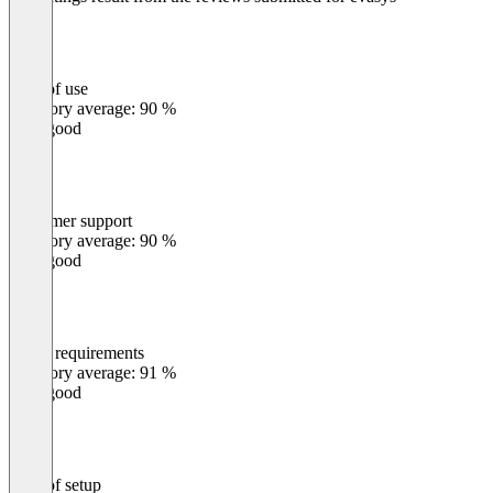
Ease of use
0
%
Category average: 90 %
Very good
Customer support
0
%
Category average: 90 %
Very good
Meets requirements
0
%
Category average: 91 %
Very good
Ease of setup
0
%