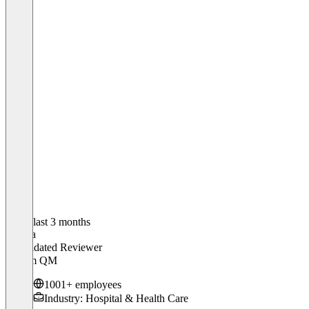
In the last 3 months
Sandra
Validated Reviewer
MA im QM
1001+ employees
Industry: Hospital & Health Care