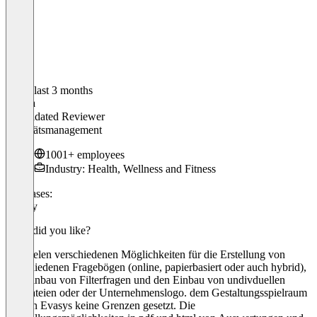
In the last 3 months
Carina
Validated Reviewer
Qualitätsmanagement
1001+ employees
Industry: Health, Wellness and Fitness
Use cases:
Survey
What did you like?
Die vielen verschiedenen Möglichkeiten für die Erstellung von
verschiedenen Fragebögen (online, papierbasiert oder auch hybrid),
den Einbau von Filterfragen und den Einbau von undivduellen
Bilddateien oder der Unternehmenslogo. dem Gestaltungsspielraum
wird in Evasys keine Grenzen gesetzt. Die