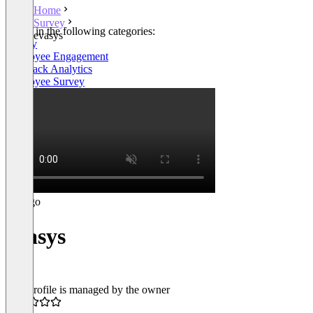
Home
Survey
Listed in the following categories:
evasys
Survey
Employee Engagement
Feedback Analytics
Employee Survey
evasys
This profile is managed by the owner