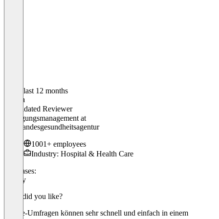
In the last 12 months
Karina
Validated Reviewer
Befragungsmanagement
at
NÖ Landesgesundheitsagentur
1001+ employees
Industry: Hospital & Health Care
Use cases:
Survey
What did you like?
Online-Umfragen können sehr schnell und einfach in einem