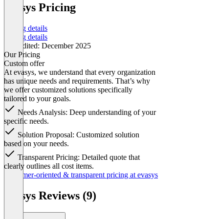
evasys Pricing
Pricing details
Pricing details
Last edited: December 2025
Our Pricing
Custom offer
At evasys, we understand that every organization
has unique needs and requirements. That’s why
we offer customized solutions specifically
tailored to your goals.
Needs Analysis: Deep understanding of your
specific needs.
Solution Proposal: Customized solution
based on your needs.
Transparent Pricing: Detailed quote that
clearly outlines all cost items.
Item
Customer-oriented & transparent pricing at evasys
1
of
evasys Reviews (9)
1