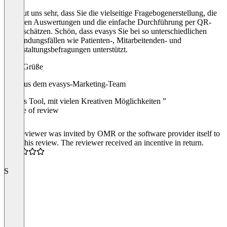
Es freut uns sehr, dass Sie die vielseitige Fragebogenerstellung, die
flexiblen Auswertungen und die einfache Durchführung per QR-
Code schätzen. Schön, dass evasys Sie bei so unterschiedlichen
Anwendungsfällen wie Patienten-, Mitarbeitenden- und
Veranstaltungsbefragungen unterstützt.
Viele Grüße
Jana aus dem evasys-Marketing-Team
“Tolles Tool, mit vielen Kreativen Möglichkeiten ”
Source of review
The reviewer was invited by OMR or the software provider itself to
write this review. The reviewer received an incentive in return.
4.5
S