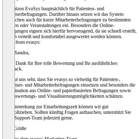
Wir nutzen EvaSys hauptsächlich für Patienten- und
Einweiserbefragungen. Darüber hinaus setzen wir das System
inzwischen auch für kurze Mitarbeiterbefragungen zu bestimmten
Themen oder Veranstaltungen ein. Besonders die Online-
Befragungen eignen sich hierfür hervorragend, da sie schnell erstellt,
einfach verteilt und komfortabel ausgewertet werden können.
Reply from evasys:
Hallo Sandra,
vielen Dank für Ihre tolle Bewertung und Ihr ausführliches
Feedback.
Es freut uns sehr, dass Sie evasys so vielseitig für Patienten-,
Einweiser- und Mitarbeiterbefragungen einsetzen und besonders die
Kombination aus Online- und papierbasierten Befragungen sowie
die Auswertungs- und Visualisierungsmöglichkeiten schätzen.
Ihre Anmerkung zur Einarbeitungszeit können wir gut
nachvollziehen. Sollten künftig Fragen auftauchen, unterstützt Sie
unser Support-Team jederzeit gerne.
Viele Grüße
Jana aus dem evasys-Marketing-Team