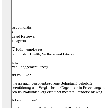
In the last 3 months
Martina
Validated Reviewer
QM-Managerin
1001+ employees
Industry: Health, Wellness and Fitness
Use cases:
Employee Engagement
Survey
What did you like?
Anonyme als auch personenbezogene Befragung, beliebige
Zusammenführung und Vergleiche der Ergebnisse in Prozentangabe
oder auch im Profillinienvergleich über mehrere Standorte hinweg
What did you not like?