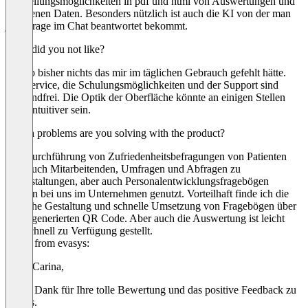
Darstellungsmöglichkeiten in pdf und html von Auswertungen und
erhobenen Daten. Besonders nützlich ist auch die KI von der man
jede Frage im Chat beantwortet bekommt.
What did you not like?
Es gab bisher nichts das mir im täglichen Gebrauch gefehlt hätte.
Der Service, die Schulungsmöglichkeiten und der Support sind
einwandfrei. Die Optik der Oberfläche könnte an einigen Stellen
noch intuitiver sein.
Which problems are you solving with the product?
Die Durchführung von Zufriedenheitsbefragungen von Patienten
aber auch Mitarbeitenden, Umfragen und Abfragen zu
Veranstaltungen, aber auch Personalentwicklungsfragebögen
werden bei uns im Unternehmen genutzt. Vorteilhaft finde ich die
einfache Gestaltung und schnelle Umsetzung von Fragebögen über
einen generierten QR Code. Aber auch die Auswertung ist leicht
und schnell zu Verfügung gestellt.
Reply from evasys:
Hallo Carina,
vielen Dank für Ihre tolle Bewertung und das positive Feedback zu
evasys.