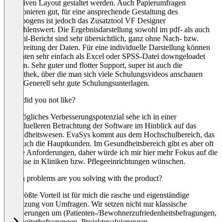
attraktiven Layout gestaltet werden. Auch Papierumfragen
funktionieren gut, für eine ansprechende Gestaltung des
Fragebogens ist jedoch das Zusatztool VF Designer
empfehlenswert. Die Ergebnisdarstellung sowohl im pdf- als auch
im html-Bericht sind sehr übersichtlich, ganz ohne Nach- bzw.
Aufbereitung der Daten. Für eine individuelle Darstellung können
die Daten sehr einfach als Excel oder SPSS-Datei downgeloadet
werden. Sehr guter und flotter Support, super ist auch die
Mediathek, über die man sich viele Schulungsvideos anschauen
kann. Generell sehr gute Schulungsunterlagen.
What did you not like?
Ein mögliches Verbesserungspotenzial sehe ich in einer
individuelleren Betrachtung der Software im Hinblick auf das
Gesundheitswesen. EvaSys kommt aus dem Hochschulbereich, das
sind auch die Hauptkunden. Im Gesundheitsbereich gibt es aber oft
andere Anforderungen, daher würde ich mir hier mehr Fokus auf die
Prozesse in Kliniken bzw. Pflegeeinrichtungen wünschen.
Which problems are you solving with the product?
Der größte Vorteil ist für mich die rasche und eigenständige
Umsetzung von Umfragen. Wir setzen nicht nur klassische
Evaluierungen um (Patienten-/Bewohnerzufriedenheitsbefragungen,
Mitarbeiterbefragungen, Projektevaluierungen,