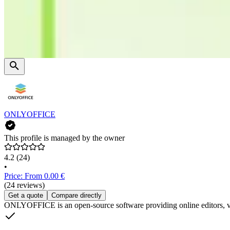
ONLYOFFICE
This profile is managed by the owner
4.2
(24)
•
Price: From 0.00 €
(24 reviews)
Get a quote
Compare directly
ONLYOFFICE is an open-source software providing online editors, vie