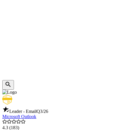
Leader - Email
Q3/26
Microsoft Outlook
4.3
(183)