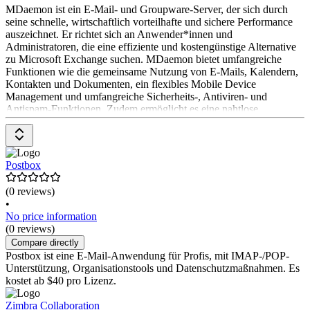
MDaemon ist ein E-Mail- und Groupware-Server, der sich durch
seine schnelle, wirtschaftlich vorteilhafte und sichere Performance
auszeichnet. Er richtet sich an Anwender*innen und
Administratoren, die eine effiziente und kostengünstige Alternative
zu Microsoft Exchange suchen. MDaemon bietet umfangreiche
Funktionen wie die gemeinsame Nutzung von E-Mails, Kalendern,
Kontakten und Dokumenten, ein flexibles Mobile Device
Management und umfangreiche Sicherheits-, Antiviren- und
Antispam-Funktionen. Zudem ermöglicht es eine nahtlose
Integration in Microsoft Outlook und eine webbasierte
Administration. Das Pricing-Modell von MDaemon ist transparent
und einfach, wodurch es sich besonders für kleine und mittlere
Unternehmen eignet.
Postbox
(0 reviews)
•
No price information
(0 reviews)
Compare directly
Postbox ist eine E-Mail-Anwendung für Profis, mit IMAP-/POP-
Unterstützung, Organisationstools und Datenschutzmaßnahmen. Es
kostet ab $40 pro Lizenz.
Zimbra Collaboration