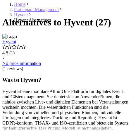
Home
Participant Management
Hyvent
Alternatives to Hyvent (27)
Hyvent Alternatives
Hyvent
4.5
(1)
•
No price information
(1 reviews)
Was ist Hyvent?
Hyvent ist eine modulare All-in-One-Plattform für digitales Event-
und Gästemanagement. Sie richtet sich an Anwender*innen, die
nahtlos zwischen Live- und digitalen Elementen bei Veranstaltungen
wechseln möchten. Die wesentlichen Funktionen sind die
Verbindung von virtuellen und physischen Räumen, individuelle
Umfragen und integriertes Tracking und Reporting. Hyvent ist
GDPR-konform, TISAX- und ISO-zertifiziert und bietet ein System
für Benutzerrechte. Das Pricing-Modell ist nicht angegeben.