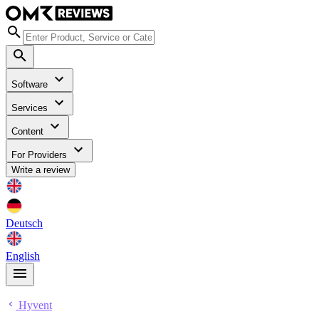
Software
Services
Content
For Providers
Write a review
Deutsch
English
Hyvent