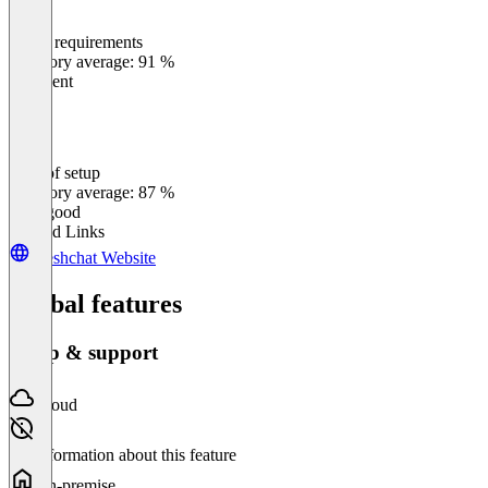
Meets requirements
0
%
Category average: 91 %
Excellent
Ease of setup
0
%
Category average: 87 %
Very good
Related Links
Freshchat Website
Global features
Setup & support
Cloud
No information about this feature
On-premise