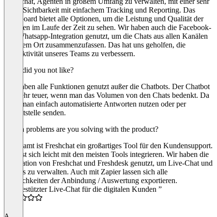
Freshchat, Agenten in großem Umfang zu verwalten, mit einer sehr
guten Sichtbarkeit mit einfachem Tracking und Reporting. Das
Dashboard bietet alle Optionen, um die Leistung und Qualität der
Agenten im Laufe der Zeit zu sehen. Wir haben auch die Facebook-
und Whatsapp-Integration genutzt, um die Chats aus allen Kanälen
an einem Ort zusammenzufassen. Das hat uns geholfen, die
Produktivität unseres Teams zu verbessern.
What did you not like?
Wir haben alle Funktionen genutzt außer die Chatbots. Der Chatbot
war sehr teuer, wenn man das Volumen von den Chats bedenkt. Da
kann man einfach automatisierte Antworten nutzen oder per
Schnittstelle senden.
Which problems are you solving with the product?
Insgesamt ist Freshchat ein großartiges Tool für den Kundensupport.
Es lässt sich leicht mit den meisten Tools integrieren. Wir haben die
Integration von Freshchat und Freshdesk genutzt, um Live-Chat und
Tickets zu verwalten. Auch mit Zapier lassen sich alle
Möglichkeiten der Anbindung / Auswertung exportieren.
“KI-gestützter Live-Chat für die digitalen Kunden ”
5.0
A