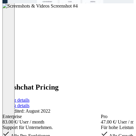
Freshchat Pricing
Pricing details
Pricing details
Last edited: August 2022
Enterprise
Pro
83.00 €
/ User / month
47.00 €
/ User / m
Support für Unternehmen.
Für hohe Leistung
Alle Pro-Funktionen
Alle Growth-