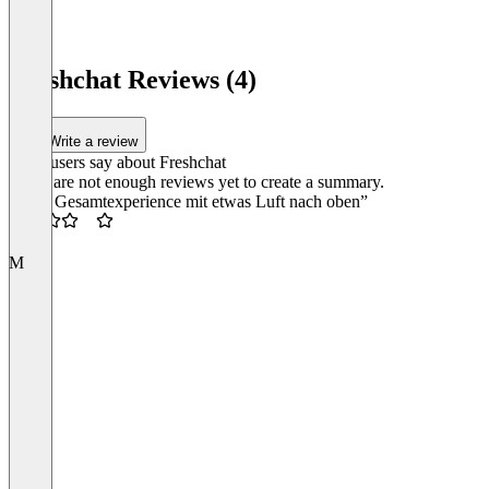
Freshchat Reviews (4)
Write a review
What users say about Freshchat
There are not enough reviews yet to create a summary.
“Gute Gesamtexperience mit etwas Luft nach oben”
Item
3.5
1
M
of
4