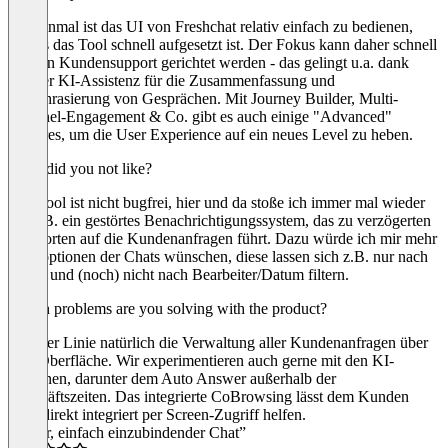
Erst einmal ist das UI von Freshchat relativ einfach zu bedienen,
sodass das Tool schnell aufgesetzt ist. Der Fokus kann daher schnell
auf den Kundensupport gerichtet werden - das gelingt u.a. dank
eigener KI-Assistenz für die Zusammenfassung und
Paraphrasierung von Gesprächen. Mit Journey Builder, Multi-
Channel-Engagement & Co. gibt es auch einige "Advanced"
Features, um die User Experience auf ein neues Level zu heben.
What did you not like?
Das Tool ist nicht bugfrei, hier und da stoße ich immer mal wieder
auf z.B. ein gestörtes Benachrichtigungssystem, das zu verzögerten
Antworten auf die Kundenanfragen führt. Dazu würde ich mir mehr
Filteroptionen der Chats wünschen, diese lassen sich z.B. nur nach
Kanal und (noch) nicht nach Bearbeiter/Datum filtern.
Which problems are you solving with the product?
In erster Linie natürlich die Verwaltung aller Kundenanfragen über
eine Oberfläche. Wir experimentieren auch gerne mit den KI-
Optionen, darunter dem Auto Answer außerhalb der
Geschäftszeiten. Das integrierte CoBrowsing lässt dem Kunden
auch direkt integriert per Screen-Zugriff helfen.
“Guter, einfach einzubindender Chat”