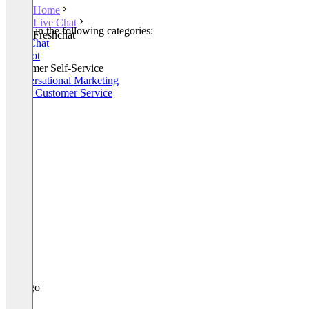
Home
Live Chat
Listed in the following categories:
Freshchat
Live Chat
Chatbot
Customer Self-Service
Conversational Marketing
Social Customer Service
+1