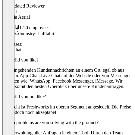
Andre
Validated Reviewer
CEO
at
Bavaria Aerial
1-50 employees
Industry: Luftfahrt
Use cases:
Live Chat
What did you like?
Alle eingehenden Kundennachrichten an einem Ort, egal ob aus
dem , In-App-Chat, Live-Chat auf der Website oder von Messenger
Diensten wie, WhatsApp, Facebook Messenger, iMessage. Wir
haben somit den besten Überblick über unsere Kundenanfragen.
What did you not like?
Preislicht ist Freshworks im oberen Segment angesiedelt. Die Preise
sind jedoch noch akzeptabel
Which problems are you solving with the product?
Die Verwaltung aller Anfragen in einem Tool. Durch den Team