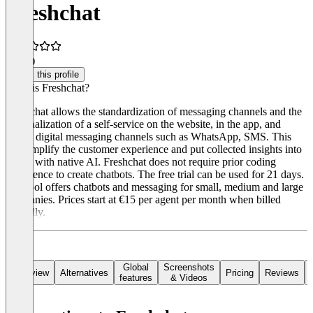
Freshchat
4.5
(4)
Claim this profile
What is Freshchat?
Freshchat allows the standardization of messaging channels and the
personalization of a self-service on the website, in the app, and
across digital messaging channels such as WhatsApp, SMS. This
can simplify the customer experience and put collected insights into
action with native AI. Freshchat does not require prior coding
experience to create chatbots. The free trial can be used for 21 days.
The tool offers chatbots and messaging for small, medium and large
companies. Prices start at €15 per agent per month when billed
annually.
Global
Screenshots
Overview
Alternatives
Pricing
Reviews
features
& Videos