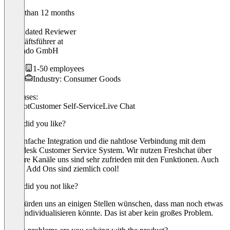
Older than 12 months
Mark
Validated Reviewer
Geschäftsführer
at
incubado GmbH
1-50 employees
Industry: Consumer Goods
Use cases:
Chatbot
Customer Self-Service
Live Chat
What did you like?
Die einfache Integration und die nahtlose Verbindung mit dem
Freshdesk Customer Service System. Wir nutzen Freshchat über
mehrere Kanäle uns sind sehr zufrieden mit den Funktionen. Auch
die KI Add Ons sind ziemlich cool!
What did you not like?
Wir würden uns an einigen Stellen wünschen, dass man noch etwas
mehr individualisieren könnte. Das ist aber kein großes Problem.