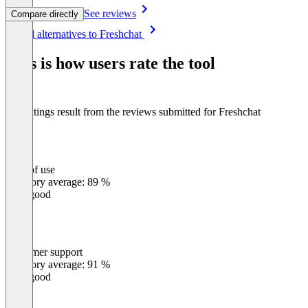
See reviews
Compare directly
Item
See all alternatives to Freshchat
1
of
This is how users rate the tool
8
The ratings result from the reviews submitted for Freshchat
Ease of use
0
%
Category average: 89 %
Very good
Customer support
0
%
Category average: 91 %
Very good