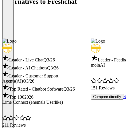
Alternatives to Freshchat
Leader - Live Chat
Q3/26
Leader - Feedba
moinAI
Leader - AI Chatbots
Q3/26
Leader - Customer Support
Agents(AI)
Q3/26
151 Reviews
Top Rated - Chatbot Software
Q3/26
Se
Top 100
2026
Compare directly
Lime Connect (ehemals Userlike)
211 Reviews