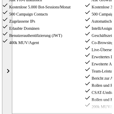
Kostenlose 5.000 Bot-Sessions/Monat
Kostenlose 3.
500 Campaign Contacts
500 Campaign
Zugelassene IPs
Automatische
Erlaubte Domänen
IntelliAssign
Benutzerauthentifizierung (JWT)
Geschäftszeit
400k MUV/Agent
Co-Browsing
Live-Überset
Erweitertes D
Erweiterte Au
Team-Leistung
Bericht zur A
Rollen und R
CSAT-Umfrage
Rollen und R
200k MUV/A