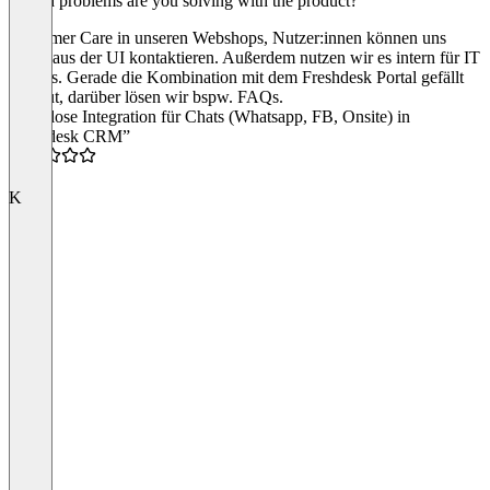
Which problems are you solving with the product?
Customer Care in unseren Webshops, Nutzer:innen können uns
direkt aus der UI kontaktieren. Außerdem nutzen wir es intern für IT
Tickets. Gerade die Kombination mit dem Freshdesk Portal gefällt
uns gut, darüber lösen wir bspw. FAQs.
“Nahtlose Integration für Chats (Whatsapp, FB, Onsite) in
Freshdesk CRM”
5.0
K