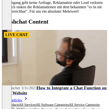
Posteingang geht keine Anfrage, Reklamation oder Lead verloren.
Dadurch sinken die Reklamationen mit dem bekannten "es ist nie
einer erreichbar". Für uns ein absoluter Mehrwert!
Freshchat Content
LIVE CHAT
How to Integrate a Chat Function on
Tim Fischer
3/31/2023
Your Website
More articles
All products
All Services
All Software Categories
All Service Categories