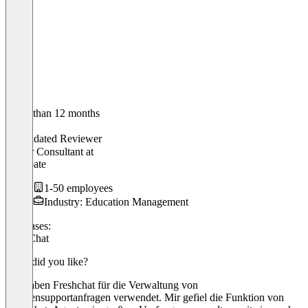
Older than 12 months
Kevin
Validated Reviewer
Senior Consultant
at
Excubate
1-50 employees
Industry: Education Management
Use cases:
Live Chat
What did you like?
Wir haben Freshchat für die Verwaltung von
Kundensupportanfragen verwendet. Mir gefiel die Funktion von