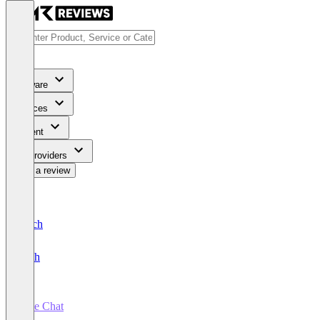
Software
Services
Content
For Providers
Write a review
Deutsch
English
Live Chat