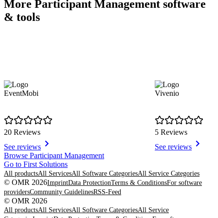
More Participant Management software
& tools
EventMobi
Vivenio
20 Reviews
5 Reviews
See reviews
See reviews
Item
Browse Participant Management
1
Go to First Solutions
of
All products
All Services
All Software Categories
All Service Categories
8
© OMR 2026
Imprint
Data Protection
Terms & Conditions
For software
providers
Community Guidelines
RSS-Feed
© OMR 2026
All products
All Services
All Software Categories
All Service