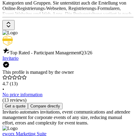
Kategorien und Gruppen. Sie unterstützt auch die Erstellung von
Online-Registrierungs-Webseiten, Registrierungs-Formularen,
Event-Websites und Web-Apps. Die Preisgestaltung variiert je nach
Bedarf und kann entweder gemietet oder gekauft werden.
Top Rated - Participant Management
Q3/26
Invitario
This profile is managed by the owner
4.7
(13)
•
No price information
(13 reviews)
Get a quote
Compare directly
Invitario automates invitations, event communications and attendee
management for corporate events of any size, reducing manual
effort, errors and complexity for event teams.
eworx Marketing Suite