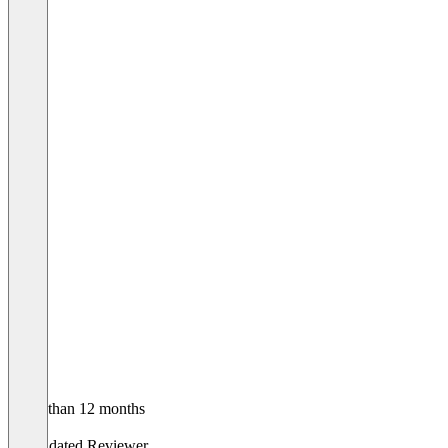
Older than 12 months
S
Validated Reviewer