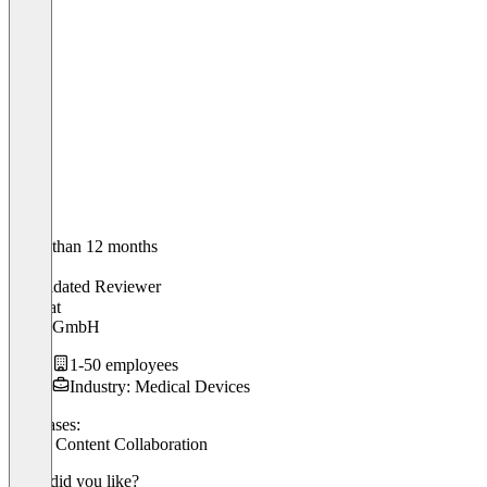
Older than 12 months
Mario
Validated Reviewer
CTO
at
praxy GmbH
1-50 employees
Industry: Medical Devices
Use cases:
Cloud Content Collaboration
What did you like?