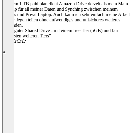
Mit dem 1 TB paid plan dient Amazon Drive derzeit als mein Main
Backup für all meiner Daten und Synching zwischen meinem
Arbeits und Privat Laptop. Auch kann ich sehr einfach meine Arbeit
mit Kollegen teilen ohne aufwendiges und unisicheres weiteres
hochladen.
“Sehr guter Shared Drive - mit einem free Tier (5GB) und fair
bepreisten weiteren Tiers”
5.0
A