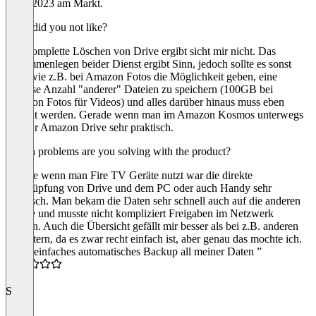
Ende 2023 am Markt.
What did you not like?
Das komplette Löschen von Drive ergibt sicht mir nicht. Das
Zusammenlegen beider Dienst ergibt Sinn, jedoch sollte es sonst
eben wie z.B. bei Amazon Fotos die Möglichkeit geben, eine
gewisse Anzahl "anderer" Dateien zu speichern (100GB bei
Amazon Fotos für Videos) und alles darüber hinaus muss eben
bezahlt werden. Gerade wenn man im Amazon Kosmos unterwegs
ist, war Amazon Drive sehr praktisch.
Which problems are you solving with the product?
Gerade wenn man Fire TV Geräte nutzt war die direkte
Verknüpfung von Drive und dem PC oder auch Handy sehr
praktisch. Man bekam die Daten sehr schnell auch auf die anderen
Geräte und musste nicht kompliziert Freigaben im Netzwerk
erteilen. Auch die Übersicht gefällt mir besser als bei z.B. anderen
Anbietern, da es zwar recht einfach ist, aber genau das mochte ich.
“Sehr einfaches automatisches Backup all meiner Daten ”
5.0
S