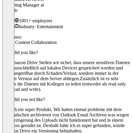
Marketing Manager
at
Audible
1001+ employees
Industry: Entertainment
Use cases:
Cloud Content Collaboration
What did you like?
Mit Amazon Drive Stellen wir sicher, dass unsere sensitiven Dateien
nicht ausschließlich auf lokalen Devices gespeichert werden und
damit angreifbar durch Schaden/Verlust, sondern immer in der
neusten Version auf dem Server abliegen.Zusätzlich ist es sehr
einfach die Dateien mit Kollegen zu teilen (entweder als read only
oder read and write).
What did you not like?
An sich ein super Produkt. Wir hatten einmal probleme mit dem
automatischen archivieren von Outlook Email Archiven was wegen
Zeitverzögerung des Uploads nicht funktioniert hat und in einem
Data loss geendet ist. Deshalb hätte ich es super gefunden, würde
Amazon Drive ein Versioning behinhalten.