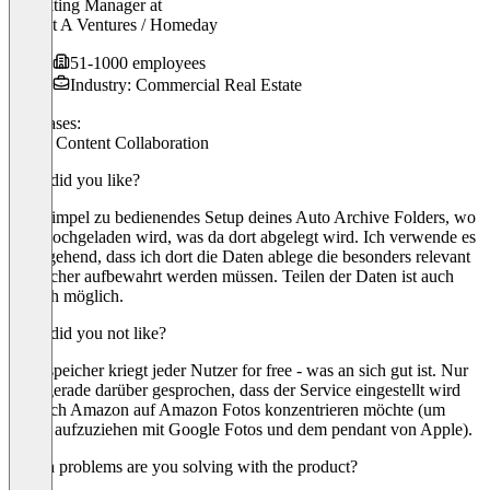
Marekting Manager
at
Project A Ventures / Homeday
51-1000 employees
Industry: Commercial Real Estate
Use cases:
Cloud Content Collaboration
What did you like?
Sehr simpel zu bedienendes Setup deines Auto Archive Folders, wo
alles hochgeladen wird, was da dort abgelegt wird. Ich verwende es
dahingehend, dass ich dort die Daten ablege die besonders relevant
und sicher aufbewahrt werden müssen. Teilen der Daten ist auch
einfach möglich.
What did you not like?
5GB speicher kriegt jeder Nutzer for free - was an sich gut ist. Nur
wird gerade darüber gesprochen, dass der Service eingestellt wird
und sich Amazon auf Amazon Fotos konzentrieren möchte (um
gleich aufzuziehen mit Google Fotos und dem pendant von Apple).
Which problems are you solving with the product?