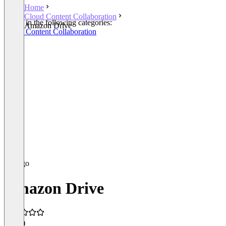
Home
Cloud Content Collaboration
Listed in the following categories:
Amazon Drive
Cloud Content Collaboration
Amazon Drive
4.3
(6)