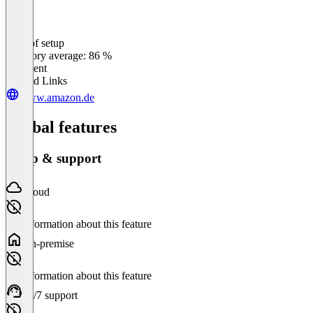
Ease of setup
0
%
Category average: 86 %
Excellent
Related Links
www.amazon.de
Global features
Setup & support
Cloud
No information about this feature
On-premise
No information about this feature
24/7 support