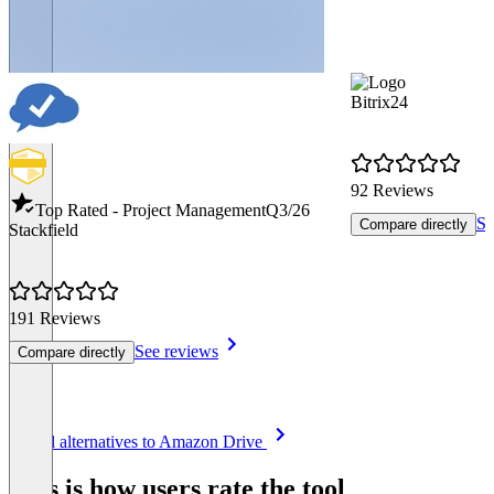
Bitrix24
92 Reviews
Top Rated - Project Management
Q3/26
Se
Compare directly
Stackfield
191 Reviews
See reviews
Compare directly
Item
See all alternatives to Amazon Drive
1
of
This is how users rate the tool
8