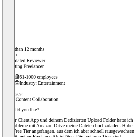
Older than 12 months
Andrea
Validated Reviewer
Marketing Freelancer
51-1000 employees
Industry: Entertainment
Use cases:
Cloud Content Collaboration
What did you like?
Mit der Client App und deinem Dedizierten Upload Folder hatte ich
nie Probleme mit Amazon Drive meine Dateien hochzuladen. Habe
beim Free Tier angefangen, aus dem ich aber schnell rausgewachsen
bin, mit meiner Freelance Aktivitäten. Die weiteren Tiers sind