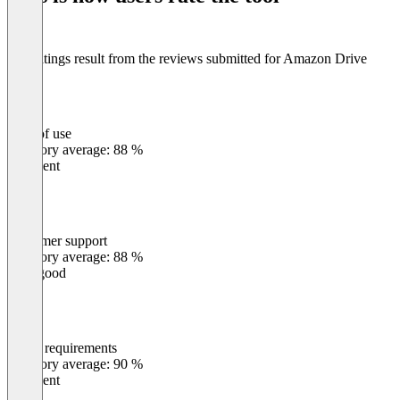
The ratings result from the reviews submitted for Amazon Drive
Ease of use
0
%
Category average: 88 %
Excellent
Customer support
0
%
Category average: 88 %
Very good
Meets requirements
0
%
Category average: 90 %
Excellent