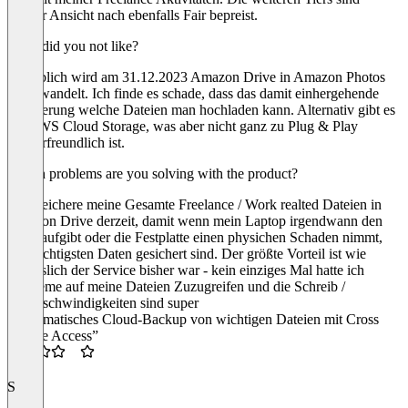
meiner Ansicht nach ebenfalls Fair bepreist.
What did you not like?
Angeblich wird am 31.12.2023 Amazon Drive in Amazon Photos
umgewandelt. Ich finde es schade, dass das damit einhergehende
Limitierung welche Dateien man hochladen kann. Alternativ gibt es
die AWS Cloud Storage, was aber nicht ganz zu Plug & Play
Nutzerfreundlich ist.
Which problems are you solving with the product?
Ich speichere meine Gesamte Freelance / Work realted Dateien in
Amazon Drive derzeit, damit wenn mein Laptop irgendwann den
Geist aufgibt oder die Festplatte einen physichen Schaden nimmt,
die wichtigsten Daten gesichert sind. Der größte Vorteil ist wie
verlässlich der Service bisher war - kein einziges Mal hatte ich
Probleme auf meine Dateien Zuzugreifen und die Schreib /
lesegeschwindigkeiten sind super
“Automatisches Cloud-Backup von wichtigen Dateien mit Cross
Device Access”
3.5
S