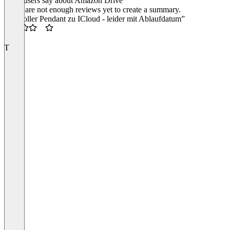
What users say about Amazon Drive
There are not enough reviews yet to create a summary.
“Ein toller Pendant zu ICloud - leider mit Ablaufdatum”
3.5
T