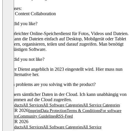
Use cases:
Cloud Content Collaboration
What did you like?
Kinderleichter Online-Speicherdienst für Fotos, Videos und Dateien.
Man kann die Dateien einfach auf Desktop, Mobilgerät oder Tablet
speichern, organisieren, teilen und darauf zugreifen. Man benötigt
keine lästigen Software.
What did you not like?
Das der Dienst angeblich in 2023 eingestellt wird. Hier muss nun
eine Alternative her.
Which problems are you solving with the product?
Speichern sämtlicher Daten in der Cloud. Ich kann unabhängig von
Programmen auf die Cloud zugreifen.
All products
All Services
All Software Categories
All Service Categories
© OMR 2026
Imprint
Data Protection
Terms & Conditions
For software
providers
Community Guidelines
RSS-Feed
© OMR 2026
All products
All Services
All Software Categories
All Service