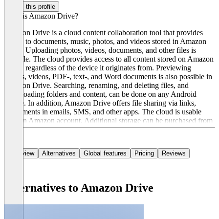
Claim this profile
What is Amazon Drive?
Amazon Drive is a cloud content collaboration tool that provides
access to documents, music, photos, and videos stored in Amazon
Drive. Uploading photos, videos, documents, and other files is
possible. The cloud provides access to all content stored on Amazon
Drive, regardless of the device it originates from. Previewing
photos, videos, PDF-, text-, and Word documents is also possible in
Amazon Drive. Searching, renaming, and deleting files, and
downloading folders and content, can be done on any Android
device. In addition, Amazon Drive offers file sharing via links,
attachments in emails, SMS, and other apps. The cloud is usable
with an Amazon account. Additional storage can be purchased from
1.67 euros for 100 GB.
Overview
Alternatives
Global features
Pricing
Reviews
Alternatives to Amazon Drive