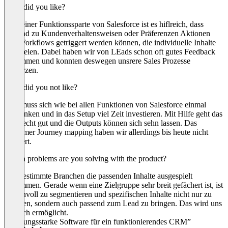
What did you like?
Bei deiner Funktionssparte von Salesforce ist es hiflreich, dass
passend zu Kundenverhaltensweisen oder Präferenzen Aktionen
und Workflows getriggert werden können, die individuelle Inhalte
ausspielen. Dabei haben wir von LEads schon oft gutes Feedback
bekommen und konnten deswegen unsrere Sales Prozesse
verkürzen.
What did you not like?
Man muss sich wie bei allen Funktionen von Salesforce einmal
reindenken und in das Setup viel Zeit investieren. Mit Hilfe geht das
aber recht gut und die Outputs können sich sehn lassen. Das
Customer Journey mapping haben wir allerdings bis heute nicht
etabliert.
Which problems are you solving with the product?
Das bestimmte Branchen die passenden Inhalte ausgespielt
bekommen. Gerade wenn eine Zielgruppe sehr breit gefächert ist, ist
es sinnvoll zu segmentieren und spezifischen Inhalte nicht nur zu
erstellen, sondern auch passend zum Lead zu bringen. Das wird uns
dadurch ermöglicht.
“Leistungsstarke Software für ein funktionierendes CRM”