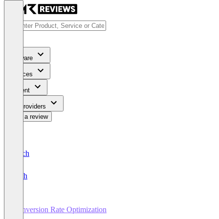
Software
Services
Content
For Providers
Write a review
Deutsch
English
Conversion Rate Optimization