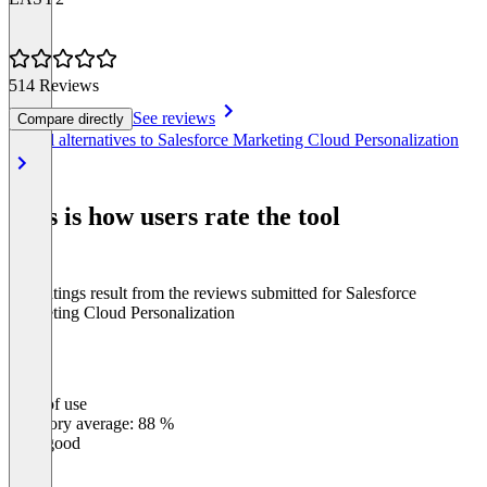
514 Reviews
See reviews
Compare directly
Item
See all alternatives to Salesforce Marketing Cloud Personalization
1
of
8
This is how users rate the tool
The ratings result from the reviews submitted for Salesforce
Marketing Cloud Personalization
Ease of use
0
%
Category average: 88 %
Very good