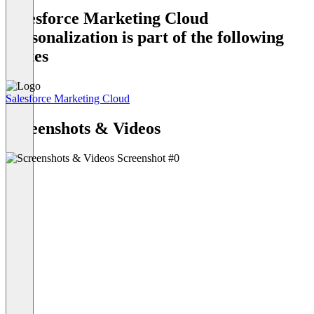
Salesforce Marketing Cloud
Personalization is part of the following
Suites
Salesforce Marketing Cloud
Item
1
Screenshots & Videos
of
1