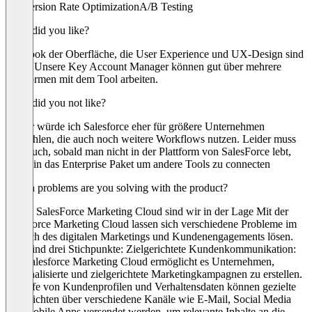
Conversion Rate Optimization
A/B Testing
What did you like?
der Look der Oberfläche, die User Experience und UX-Design sind
super. Unsere Key Account Manager können gut über mehrere
Plattformen mit dem Tool arbeiten.
What did you not like?
Leider würde ich Salesforce eher für größere Unternehmen
empfehlen, die auch noch weitere Workflows nutzen. Leider muss
man auch, sobald man nicht in der Plattform von SalesForce lebt,
direkt in das Enterprise Paket um andere Tools zu connecten
Which problems are you solving with the product?
Durch SalesForce Marketing Cloud sind wir in der Lage Mit der
Salesforce Marketing Cloud lassen sich verschiedene Probleme im
Bereich des digitalen Marketings und Kundenengagements lösen.
Hier sind drei Stichpunkte: Zielgerichtete Kundenkommunikation:
Die Salesforce Marketing Cloud ermöglicht es Unternehmen,
personalisierte und zielgerichtete Marketingkampagnen zu erstellen.
Mithilfe von Kundenprofilen und Verhaltensdaten können gezielte
Nachrichten über verschiedene Kanäle wie E-Mail, Social Media
und mobile Apps versendet werden, um relevante Inhalte an die