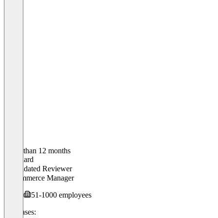
Older than 12 months
Leonhard
Validated Reviewer
E-Commerce Manager
51-1000 employees
Use cases: