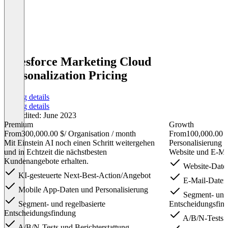
Salesforce Marketing Cloud
Personalization Pricing
Pricing details
Pricing details
Last edited: June 2023
Premium
Growth
From
300,000.00 $
/ Organisation / month
From
100,000.00 
Mit Einstein AI noch einen Schritt weitergehen
Personalisierung 
und in Echtzeit die nächstbesten
Website und E-Ma
Kundenangebote erhalten.
Website-Daten
KI-gesteuerte Next-Best-Action/Angebot
E-Mail-Daten 
Mobile App-Daten und Personalisierung
Segment- und 
Segment- und regelbasierte
Entscheidungsfin
Entscheidungsfindung
A/B/N-Tests u
A/B/N-Tests und Berichterstattung