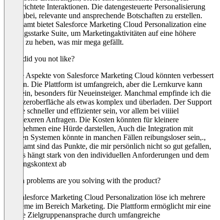
zielgerichtete Interaktionen. Die datengesteuerte Personalisierung
hilft dabei, relevante und ansprechende Botschaften zu erstellen.
Insgesamt bietet Salesforce Marketing Cloud Personalization eine
leistungsstarke Suite, um Marketingaktivitäten auf eine höhere
Ebene zu heben, was mir mega gefällt.
What did you not like?
Einige Aspekte von Salesforce Marketing Cloud könnten verbessert
werden. Die Plattform ist umfangreich, aber die Lernkurve kann
steil sein, besonders für Neueinsteiger. Manchmal empfinde ich die
Benutzeroberfläche als etwas komplex und überladen. Der Support
könnte schneller und effizienter sein, vor allem bei viiiiel
komplexeren Anfragen. Die Kosten könnten für kleinere
Unternehmen eine Hürde darstellen, Auch die Integration mit
anderen Systemen könnte in manchen Fällen reibungsloser sein,.,
Insgesamt sind das Punkte, die mir persönlich nicht so gut gefallen,
aber es hängt stark von den individuellen Anforderungen und dem
Nutzungskontext ab
Which problems are you solving with the product?
Mit Salesforce Marketing Cloud Personalization löse ich mehrere
Probleme im Bereich Marketing. Die Plattform ermöglicht mir eine
präzise Zielgruppenansprache durch umfangreiche