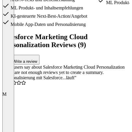
ML Produkt- 
ML Produkt- und Inhaltsempfehlungen
KI-gesteuerte Next-Best-Action/Angebot
Mobile App-Daten und Personalisierung
Item
1
Salesforce Marketing Cloud
of
Personalization Reviews (9)
2
Write a review
What users say about Salesforce Marketing Cloud Personalization
There are not enough reviews yet to create a summary.
“Personalisierung mit Salesforce...läuft”
4.0
M