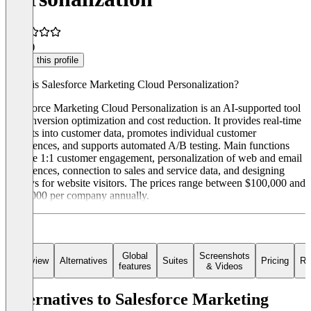
4.1
(9)
Claim this profile
What is Salesforce Marketing Cloud Personalization?
Salesforce Marketing Cloud Personalization is an AI-supported tool
for conversion optimization and cost reduction. It provides real-time
insights into customer data, promotes individual customer
experiences, and supports automated A/B testing. Main functions
include 1:1 customer engagement, personalization of web and email
experiences, connection to sales and service data, and designing
surveys for website visitors. The prices range between $100,000 and
$300,000 per company annually.
Global
Screenshots
Overview
Alternatives
Suites
Pricing
Re
features
& Videos
Alternatives to Salesforce Marketing