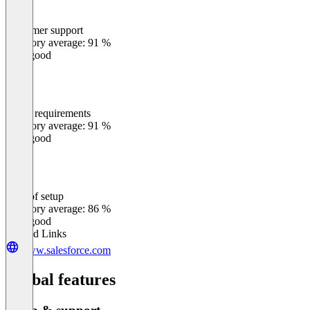
Customer support
0
%
Category average: 91 %
Very good
Meets requirements
0
%
Category average: 91 %
Very good
Ease of setup
0
%
Category average: 86 %
Very good
Related Links
www.salesforce.com
Global features