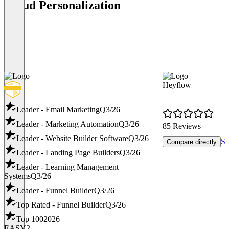
Cloud Personalization
Heyflow
Leader - Email Marketing
Q3/26
Leader - Marketing Automation
Q3/26
85 Reviews
Leader - Website Builder Software
Q3/26
Se
Compare directly
Leader - Landing Page Builders
Q3/26
Leader - Learning Management
Systems
Q3/26
Leader - Funnel Builder
Q3/26
Top Rated - Funnel Builder
Q3/26
Top 100
2026
EASY2