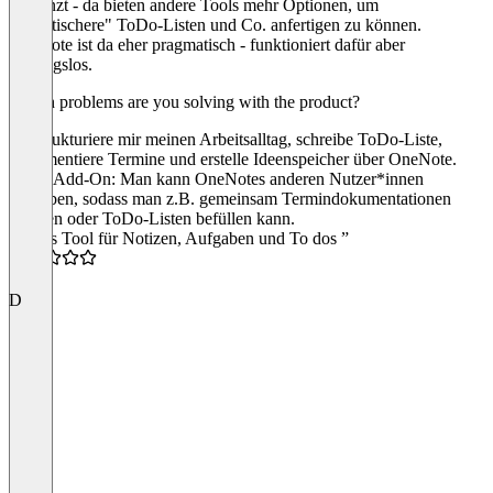
begrenzt - da bieten andere Tools mehr Optionen, um
"ästhetischere" ToDo-Listen und Co. anfertigen zu können.
OneNote ist da eher pragmatisch - funktioniert dafür aber
reibungslos.
Which problems are you solving with the product?
Ich strukturiere mir meinen Arbeitsalltag, schreibe ToDo-Liste,
dokumentiere Termine und erstelle Ideenspeicher über OneNote.
Super Add-On: Man kann OneNotes anderen Nutzer*innen
freigeben, sodass man z.B. gemeinsam Termindokumentationen
anlegen oder ToDo-Listen befüllen kann.
“Gutes Tool für Notizen, Aufgaben und To dos ”
5.0
D