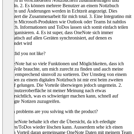
Themen in verschiedenen Notizbüchern zusammentragen und
bündeln. 2. Es können mehrere Benutzer an einem Notizbuch
arbeiten und Änderungen werden in Echtzeit angezeigt. Dies
erleichtert die Zusammenarbeit für mich total. 3. Eine Integratino mit
anderen Microsoft-Produkten wie Outlook oder Teams Ist nahtlos
möglich. Informationen und ToDos lassen sich somit einfach teilen
und organisieren. 4. Es ist super, dass OneNote sich immer
automatisch auf allen Geräten synchronisiert, auf denen es
verwendet wird
What did you not like?
1. OneNote hat so viele Funktionen und Möglichkeiten, dass ich
eine Weile brauchte, um mich zurecht zu finden und auch meine
Daten entsprechend sinnvoll zu sortieren. Der Umstieg von einem
analgoen zu einem digitalen Notizbuch ist mir erst beim zweiten
Anlauf gelungen. Die Vorteile überwiegen jedoch ungemein. 2.
DieBenutzeroberfläche ist meiner Meinung nach etwas
unübersichtlich, was es schwieriger machen kann, schnell auf
benötigte Notizen zuzugreifen.
Which problems are you solving with the product?
Mit OneNote behalte ich eher die Übersicht, da ich erledigte
Notizen/ToDos wieder löschen kann. Ausserdem sehe ich einen
großen Vorteil daran gemeinsame OneNote Daten mit meinem Team