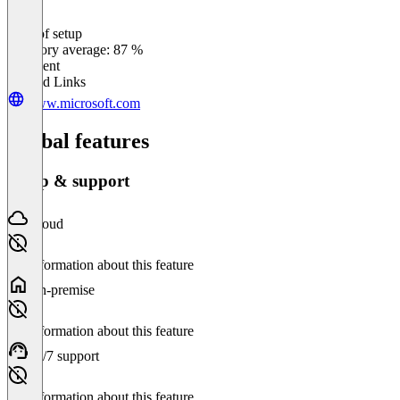
Ease of setup
0
%
Category average: 87 %
Excellent
Related Links
www.microsoft.com
Global features
Setup & support
Cloud
No information about this feature
On-premise
No information about this feature
24/7 support
No information about this feature