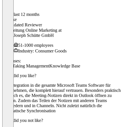
In the last 12 months
Henrike
Validated Reviewer
Teamleitung Online Marketing
at
Franz Joseph Schütte GmbH
51-1000 employees
Industry: Consumer Goods
Use cases:
Note-Taking Management
Knowledge Base
What did you like?
Die Integration in die gesamte Microsoft Teams Software für
Unternehmen, die komplett hierauf vertrauen. Besonders praktisch
finde ich es, die Meeting-Notizen direkt in Outlook öffnen zu
können. Zudem das Teilen der Notizen mit anderen Teams
Mitgliedern und in Channeln. Nicht zuletzt natürlich die
automatische Synchronisation
What did you not like?