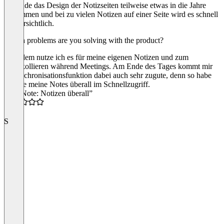
Ich finde das Design der Notizseiten teilweise etwas in die Jahre
gekommen und bei zu vielen Notizen auf einer Seite wird es schnell
unübersichtlich.
Which problems are you solving with the product?
Vor allem nutze ich es für meine eigenen Notizen und zum
Protokollieren während Meetings. Am Ende des Tages kommt mir
die Sychronisationsfunktion dabei auch sehr zugute, denn so habe
ich alle meine Notes überall im Schnellzugriff.
“OneNote: Notizen überall”
5.0
S