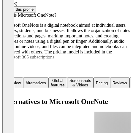
4.3
(58)
Claim this profile
What is Microsoft OneNote?
Microsoft OneNote is a digital notebook aimed at individual users,
families, students, and businesses. It allows the organization of notes
into sections and pages, marking important notes, and creating
sketches or notes using a digital pen or finger. Additionally, audio
notes, online videos, and files can be integrated and notebooks can
be shared with others. The pricing model is included in the
Microsoft 365 subscriptions.
Global
Screenshots
Overview
Alternatives
Pricing
Reviews
features
& Videos
Alternatives to Microsoft OneNote