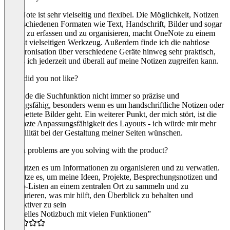
One Note ist sehr vielseitig und flexibel. Die Möglichkeit, Notizen
in verschiedenen Formaten wie Text, Handschrift, Bilder und sogar
Audio zu erfassen und zu organisieren, macht OneNote zu einem
äußerst vielseitigen Werkzeug. Außerdem finde ich die nahtlose
Synchronisation über verschiedene Geräte hinweg sehr praktisch,
sodass ich jederzeit und überall auf meine Notizen zugreifen kann.
What did you not like?
Ich finde die Suchfunktion nicht immer so präzise und
leistungsfähig, besonders wenn es um handschriftliche Notizen oder
eingebettete Bilder geht. Ein weiterer Punkt, der mich stört, ist die
begrenzte Anpassungsfähigkeit des Layouts - ich würde mir mehr
Flexibilität bei der Gestaltung meiner Seiten wünschen.
Which problems are you solving with the product?
Wir nutzen es um Informationen zu organisieren und zu verwatlen.
Ich nutze es, um meine Ideen, Projekte, Besprechungsnotizen und
To-Do-Listen an einem zentralen Ort zu sammeln und zu
strukturieren, was mir hilft, den Überblick zu behalten und
produktiver zu sein
“Virtuelles Notizbuch mit vielen Funktionen”