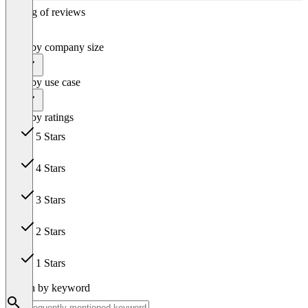
Sorting of reviews
Filter by company size
All
Filter by use case
All
Filter by ratings
5 Stars
29
4 Stars
26
3 Stars
3
2 Stars
0
1 Stars
0
Search by keyword