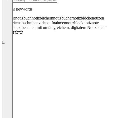
Popular keywords
onenote
notizbuch
notizbüchern
notizbücher
notizblöcke
notizen
notizseiten
abschnitten
videoaufnahmen
notizblock
notiz
note
“Überblick behalten mit umfangreichem, digitalem Notizbuch”
4.0
L