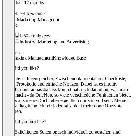
Older than 12 months
Lena
Validated Reviewer
Online Marketing Manager
at
LikeMe
1-50 employees
Industry: Marketing and Advertising
Use cases:
Note-Taking Management
Knowledge Base
What did you like?
OneNote ist Ideenspeicher, Zwischendokumentation, Checkliste,
enthält Protokolle und einfache Notizen. Dabei ist es intuitiv
bedienbar und anpassbar. Es kommt natürlich darauf an, was man
damit macht - da OneNote so viele verschiedene Funktionen bietet,
kann es aus meiner Sicht aber eigentlich nur sinnvoll sein. Meinen
Arbeitsalltag kann ich mir jedenfalls nicht mehr ohne OneNote
vorstellen.
What did you not like?
Die Möglichkeiten Seiten optisch individuell zu gestalten sind