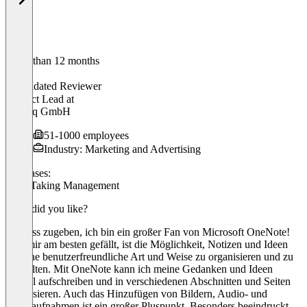
Older than 12 months
Peter
Validated Reviewer
Product Lead
at
emetriq GmbH
51-1000 employees
Industry: Marketing and Advertising
Use cases:
Note-Taking Management
What did you like?
ch muss zugeben, ich bin ein großer Fan von Microsoft OneNote!
Was mir am besten gefällt, ist die Möglichkeit, Notizen und Ideen
auf eine benutzerfreundliche Art und Weise zu organisieren und zu
verwalten. Mit OneNote kann ich meine Gedanken und Ideen
schnell aufschreiben und in verschiedenen Abschnitten und Seiten
organisieren. Auch das Hinzufügen von Bildern, Audio- und
Videoaufnahmen ist ein großer Pluspunkt. Besonders beeindruckt