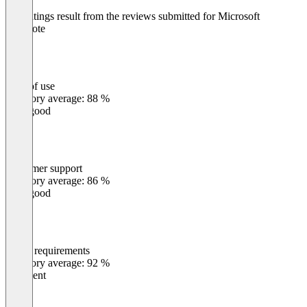
The ratings result from the reviews submitted for Microsoft
OneNote
Ease of use
0
%
Category average: 88 %
Very good
Customer support
0
%
Category average: 86 %
Very good
Meets requirements
0
%
Category average: 92 %
Excellent