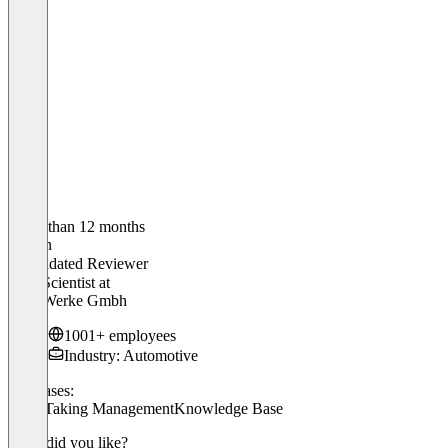
Older than 12 months
Shahin
Validated Reviewer
Data Scientist
at
Ford Werke Gmbh
1001+ employees
Industry: Automotive
Use cases:
Note-Taking Management
Knowledge Base
What did you like?