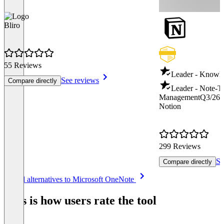
Bliro
55 Reviews
Leader - Knowl
See reviews
Compare directly
Leader - Note-T
Management
Q3/26
Notion
299 Reviews
Se
Compare directly
Item
See all alternatives to Microsoft OneNote
1
of
This is how users rate the tool
8