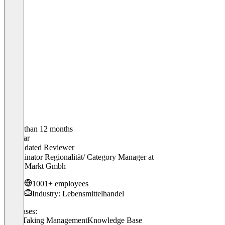
Older than 12 months
Dagmar
Validated Reviewer
Koordinator Regionalität/ Category Manager
at
Rewe Markt Gmbh
1001+ employees
Industry: Lebensmittelhandel
Use cases:
Note-Taking Management
Knowledge Base