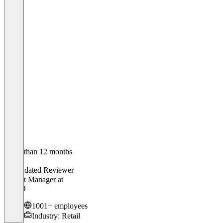
Older than 12 months
Laura
Validated Reviewer
Project Manager
at
OTTO
1001+ employees
Industry: Retail