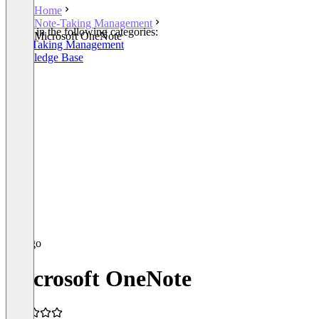
Home
Note-Taking Management
Listed in the following categories:
Microsoft OneNote
Note-Taking Management
Knowledge Base
Microsoft OneNote