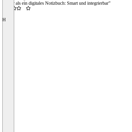
“Mehr als ein digitales Notizbuch: Smart und integrierbar”
3.5
H