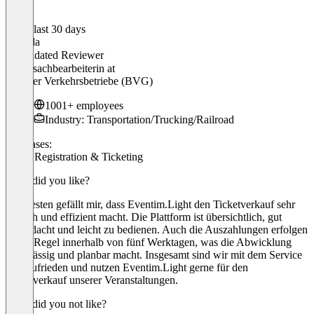
In the last 30 days
Daniela
Validated Reviewer
Hauptsachbearbeiterin
at
Berliner Verkehrsbetriebe (BVG)
1001+ employees
Industry: Transportation/Trucking/Railroad
Use cases:
Event Registration & Ticketing
What did you like?
Am besten gefällt mir, dass Eventim.Light den Ticketverkauf sehr
einfach und effizient macht. Die Plattform ist übersichtlich, gut
durchdacht und leicht zu bedienen. Auch die Auszahlungen erfolgen
in der Regel innerhalb von fünf Werktagen, was die Abwicklung
zuverlässig und planbar macht. Insgesamt sind wir mit dem Service
sehr zufrieden und nutzen Eventim.Light gerne für den
Ticketverkauf unserer Veranstaltungen.
What did you not like?