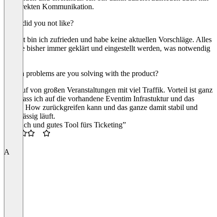
der direkten Kommunikation.
What did you not like?
Soweit bin ich zufrieden und habe keine aktuellen Vorschläge. Alles
konnte bisher immer geklärt und eingestellt werden, was notwendig
war.
Which problems are you solving with the product?
Verkauf von großen Veranstaltungen mit viel Traffik. Vorteil ist ganz
klar, dass ich auf die vorhandene Eventim Infrastuktur und das
Know How zurückgreifen kann und das ganze damit stabil und
zuverlässig läuft.
“Einfach und gutes Tool fürs Ticketing”
3.5
A