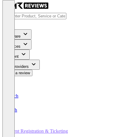
Software
Services
Content
For Providers
Write a review
Deutsch
English
Event Registration & Ticketing