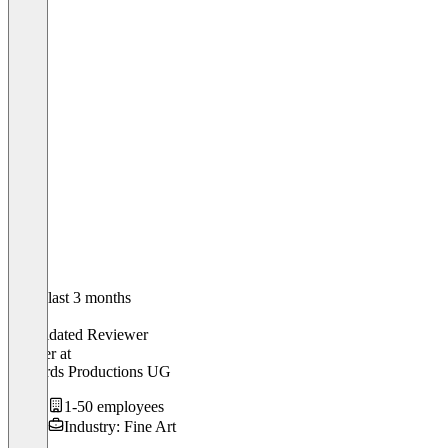
In the last 3 months
Anna
Validated Reviewer
Inhaber
at
Skybirds Productions UG
1-50 employees
Industry: Fine Art