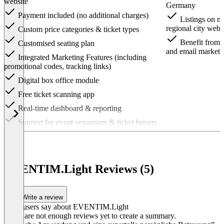
website
Germany
Payment included (no additional charges)
Listings on nu
regional city webs
Custom price categories & ticket types
Benefit from 
Customised seating plan
and email market
Integrated Marketing Features (including
promotional codes, tracking links)
Digital box office module
Free ticket scanning app
Real-time dashboard & reporting
Support for event organisers & ticket buyers
Item
1
of
2
EVENTIM.Light Reviews (5)
Write a review
What users say about EVENTIM.Light
There are not enough reviews yet to create a summary.