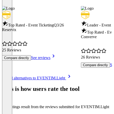
Top Rated - Event Ticketing
Q3/26
Leader - Event
Reservix
Top Rated - Ev
Converve
25 Reviews
26 Reviews
See reviews
Compare directly
Se
Compare directly
Item
See all alternatives to EVENTIM.Light
1
of
This is how users rate the tool
8
The ratings result from the reviews submitted for EVENTIM.Light