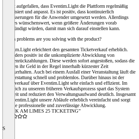
Mir ist aufgefallen, dass Eventim.Light die Plattform regelmäßig
aktualisiert und anpasst. Es ist positiv, dass kontinuierlich
Verbesserungen für die Anwender umgesetzt werden. Allerdings
wäre es wünschenswert, wenn größere Änderungen vorab
angekündigt würden, damit man sich darauf einstellen kann.
Which problems are you solving with the product?
Eventim.Light erleichtert den gesamten Ticketverkauf erheblich.
Besonders positiv ist die unkomplizierte Abwicklung von
Kundenrückzahlungen. Diese werden sofort angestoßen, sodass die
Kunden ihr Geld in der Regel innerhalb kürzester Zeit
zurückerhalten. Auch bei einem Ausfall einer Veranstaltung läuft die
Rückerstattung schnell und problemlos. Darüber hinaus ist der
Ticketverkauf über Eventim.Light sehr einfach und effizient. Im
Vergleich zu unserem früheren Verkaufsprozess spart das System
viel Zeit und reduziert den Verwaltungsaufwand deutlich. Insgesamt
hat Eventim.Light unsere Abläufe erheblich vereinfacht und sorgt
für eine professionelle und zuverlässige Abwicklung.
“ROCK AM LIMES 25 TICKETING”
4.5
S