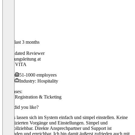
In the last 3 months
Oliver
Validated Reviewer
Abteilungsleitung
at
VILA VITA
51-1000 employees
Industry: Hospitality
Use cases:
Event Registration & Ticketing
What did you like?
Events lassen sich im System einfach und simpel einstellen. Keine
komplizierten Vorgänge und Einstellungen. Simpel und
nachvollziehbar. Direkte Ansprechpartner und Support ist
vorhanden und erreichbar. Ich bin damit äußerst zufrieden auch mit