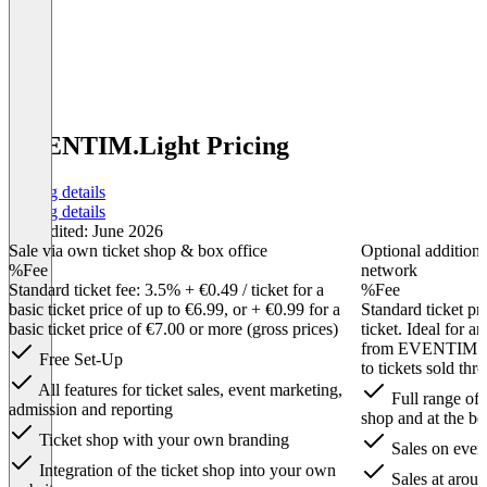
EVENTIM.Light Pricing
Pricing details
Pricing details
Last edited: June 2026
Sale via own ticket shop & box office
Optional addition
%Fee
network
Standard ticket fee: 3.5% + €0.49 / ticket for a
%Fee
basic ticket price of up to €6.99, or + €0.99 for a
Standard ticket p
basic ticket price of €7.00 or more (gross prices)
ticket. Ideal for 
from EVENTIM’s re
Free Set-Up
to tickets sold t
All features for ticket sales, event marketing,
Full range of 
admission and reporting
shop and at the bo
Ticket shop with your own branding
Sales on even
Integration of the ticket shop into your own
Sales at aroun