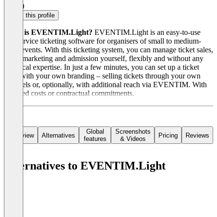
4.6
(5)
Claim this profile
What is EVENTIM.Light?
EVENTIM.Light is an easy-to-use
self-service ticketing software for organisers of small to medium-
sized events. With this ticketing system, you can manage ticket sales,
event marketing and admission yourself, flexibly and without any
technical expertise. In just a few minutes, you can set up a ticket
shop with your own branding – selling tickets through your own
channels or, optionally, with additional reach via EVENTIM. With
no fixed costs or contractual commitments.
Global
Screenshots
Overview
Alternatives
Pricing
Reviews
features
& Videos
Alternatives to EVENTIM.Light