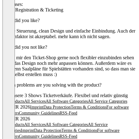
Use cases:
Event Registration & Ticketing
What did you like?
simple Steuerung, clean Design und einfache Einbindung. Auch der
Kostenfaktor ist akzeptabel. mehr kann ich nicht sagen.
What did you not like?
würde mir den Ticket-Shop gerne noch flexibler einzubinden sehen
- und das Design noch mehr anpassen können. Außerdem wäre es
toll wenn Saalpläne für Spielstätten vorhanden sind, so dass man sie
nicht selbst erstellen muss :)
Which problems are you solving with the product?
Für unsere 3 Shows Ticketverkäufe. Flexibel und relativ günstig
All products
All Services
All Software Categories
All Service Categories
© OMR 2026
Imprint
Data Protection
Terms & Conditions
For software
providers
Community Guidelines
RSS-Feed
© OMR 2026
All products
All Services
All Software Categories
All Service
Categories
Imprint
Data Protection
Terms & Conditions
For software
providers
Community Guidelines
RSS-Feed