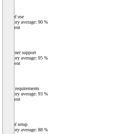
Ease of use
0
%
Category average: 90 %
Excellent
Customer support
0
%
Category average: 95 %
Excellent
Meets requirements
0
%
Category average: 93 %
Excellent
Ease of setup
0
%
Category average: 88 %