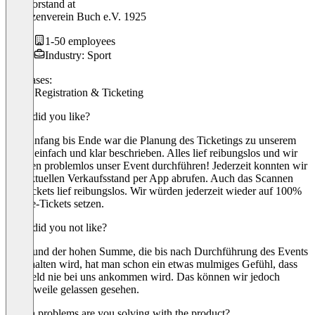
Stv. Vorstand
at
Schützenverein Buch e.V. 1925
1-50 employees
Industry: Sport
Use cases:
Event Registration & Ticketing
What did you like?
Von Anfang bis Ende war die Planung des Ticketings zu unserem
Event einfach und klar beschrieben. Alles lief reibungslos und wir
konnten problemlos unser Event durchführen! Jederzeit konnten wir
den aktuellen Verkaufsstand per App abrufen. Auch das Scannen
der Tickets lief reibungslos. Wir würden jederzeit wieder auf 100%
Online-Tickets setzen.
What did you not like?
Aufgrund der hohen Summe, die bis nach Durchführung des Events
einbehalten wird, hat man schon ein etwas mulmiges Gefühl, dass
das Geld nie bei uns ankommen wird. Das können wir jedoch
mittlerweile gelassen gesehen.
Which problems are you solving with the product?