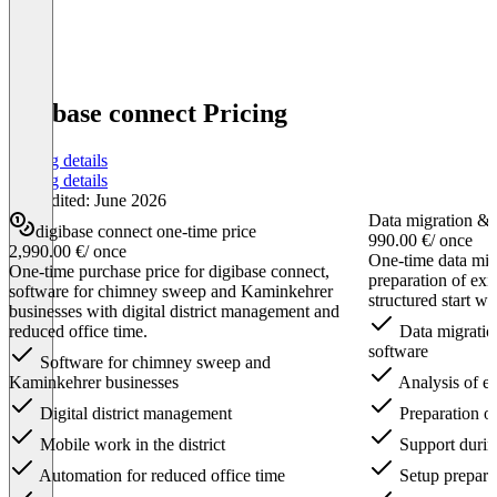
digibase connect Pricing
Pricing details
Pricing details
Last edited: June 2026
Data migration & 
digibase connect one-time price
990.00 €
/ once
2,990.00 €
/ once
One-time data migr
One-time purchase price for digibase connect,
preparation of exis
software for chimney sweep and Kaminkehrer
structured start wi
businesses with digital district management and
reduced office time.
Data migratio
software
Software for chimney sweep and
Kaminkehrer businesses
Analysis of exi
Digital district management
Preparation of
Mobile work in the district
Support durin
Automation for reduced office time
Setup preparat