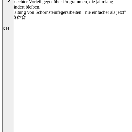
das ein echter Vorteil gegenüber Programmen, die jahrelang
unverändert bleiben.
“Verwaltung von Schornsteinfegerarbeiten - nie einfacher als jetzt”
5.0
KH