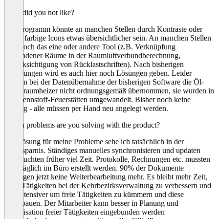
What did you not like?
Das Programm könnte an manchen Stellen durch Kontraste oder
kleine farbige Icons etwas übersichtlicher sein. An manchen Stellen
fehlt noch das eine oder andere Tool (z.B. Verknüpfung
vorhandener Räume in der Raumluftverbundberechnung,
Berücksichtigung von Rücklastschriften). Nach bisherigen
Erfahrungen wird es auch hier noch Lösungen geben. Leider
wurden bei der Datenübernahme der bisherigen Software die Öl-
Einzelraumheizer nicht ordnungsgemäß übernommen, sie wurden in
Festbrennstoff-Feuerstätten umgewandelt. Bisher noch keine
Lösung - alle müssen per Hand neu angelegt werden.
Which problems are you solving with the product?
Die Lösung für meine Probleme sehe ich tatsächlich in der
Zeitersparnis. Ständiges manuelles synchronisieren und updaten
verbrauchten früher viel Zeit. Protokolle, Rechnungen etc. mussten
nachträglich im Büro erstellt werden. 90% der Dokumente
benötigen jetzt keine Weiterbearbeitung mehr. Es bleibt mehr Zeit,
seine Tätigkeiten bei der Kehrbezirksverwaltung zu verbessern und
sich intensiver um freie Tätigkeiten zu kümmern und diese
auszubauen. Der Mitarbeiter kann besser in Planung und
Organisation freier Tätigkeiten eingebunden werden