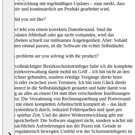
Weiterentwicklung mit regelmäßigen Updates – man merkt, dass
hier aktiv und kontinuierlich am Produkt gearbeitet wird.
What did you not like?
Connect lebt von einem korrekten Datenbestand. Sind die
Bezirksdaten fehlerhaft oder gar nicht vorhanden, wird das
Nacharbeiten schnell zur mühsamen Angelegenheit. Aber: Sobald
die Daten einmal passen, ist die Software ein echter Selbstläufer.
Which problems are you solving with the product?
Als bevollmächtigter Bezirksschornsteinfeger habe ich die komplette
Kehrbezirksverwaltung damit mobil im Griff – ich bin nicht an den
Bürorechner gebunden, sondern erledige Vorgänge direkt beim
Kunden oder zwischen zwei Terminen. Ich bin zum Glück direkt
mit Connect in die Selbstständigkeit gestartet und hatte damit von
Anfang an alles an einem Ort statt über verschiedene Insellösungen
verstreut. Die Verzahnung von Rechnungsstellung und Postversand
nimmt mir einen kompletten Arbeitsschritt komplett ab – das läuft
ohne Systembruch durch, reduziert Fehlerquellen und spart pro
Woche spürbar Zeit. Und die aktive Weiterentwicklung gibt mir
Planungssicherheit: Die Software stagniert nicht, sondern wächst mit
den tatsächlichen Anforderungen aus der Praxis mit. Gerade in
einem regulatorisch bewegten Umfeld wie der Schornsteinfegerei ist