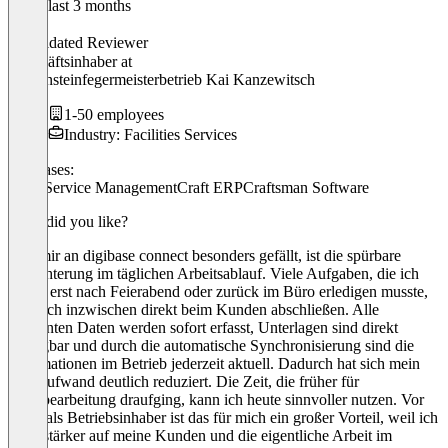
In the last 3 months
Kai
Validated Reviewer
Geschäftsinhaber
at
Schornsteinfegermeisterbetrieb Kai Kanzewitsch
1-50 employees
Industry: Facilities Services
Use cases:
Field Service Management
Craft ERP
Craftsman Software
What did you like?
Was mir an digibase connect besonders gefällt, ist die spürbare
Erleichterung im täglichen Arbeitsablauf. Viele Aufgaben, die ich
früher erst nach Feierabend oder zurück im Büro erledigen musste,
kann ich inzwischen direkt beim Kunden abschließen. Alle
relevanten Daten werden sofort erfasst, Unterlagen sind direkt
verfügbar und durch die automatische Synchronisierung sind die
Informationen im Betrieb jederzeit aktuell. Dadurch hat sich mein
Büroaufwand deutlich reduziert. Die Zeit, die früher für
Nachbearbeitung draufging, kann ich heute sinnvoller nutzen. Vor
allem als Betriebsinhaber ist das für mich ein großer Vorteil, weil ich
mich stärker auf meine Kunden und die eigentliche Arbeit im