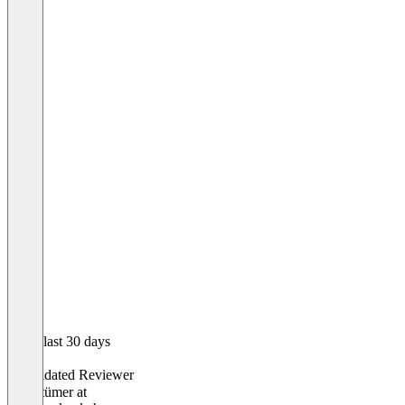
In the last 30 days
Ralf
Validated Reviewer
Eigentümer
at