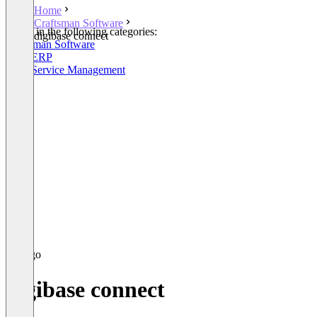
Home
Craftsman Software
Listed in the following categories:
digibase connect
Craftsman Software
Craft ERP
Field Service Management
digibase connect