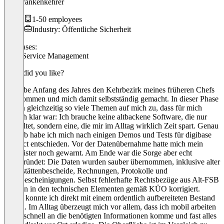
Der Frankenkehrer
1-50 employees
Industry: Öffentliche Sicherheit
Use cases:
Field Service Management
What did you like?
Ich habe Anfang des Jahres den Kehrbezirk meines früheren Chefs
übernommen und mich damit selbstständig gemacht. In dieser Phase
kamen gleichzeitig so viele Themen auf mich zu, dass für mich
einfach klar war: Ich brauche keine altbackene Software, die nur
verwaltet, sondern eine, die mir im Alltag wirklich Zeit spart. Genau
deshalb habe ich mich nach einigen Demos und Tests für digibase
connect entschieden. Vor der Datenübernahme hatte mich mein
Altmeister noch gewarnt. Am Ende war die Sorge aber echt
unbegründet: Die Daten wurden sauber übernommen, inklusive alter
Feuerstättenbescheide, Rechnungen, Protokolle und
Messbescheinigungen. Selbst fehlerhafte Rechtsbezüge aus Alt-FSB
wurden in den technischen Elementen gemäß KÜO korrigiert.
Damit konnte ich direkt mit einem ordentlich aufbereiteten Bestand
starten. Im Alltag überzeugt mich vor allem, dass ich mobil arbeiten
kann, schnell an die benötigten Informationen komme und fast alles