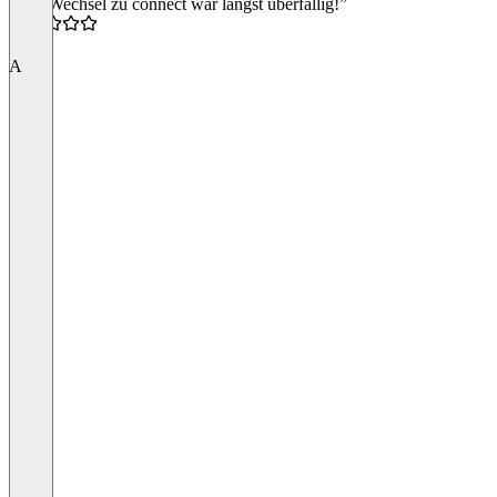
“Der Wechsel zu connect war längst überfällig!”
5.0
A