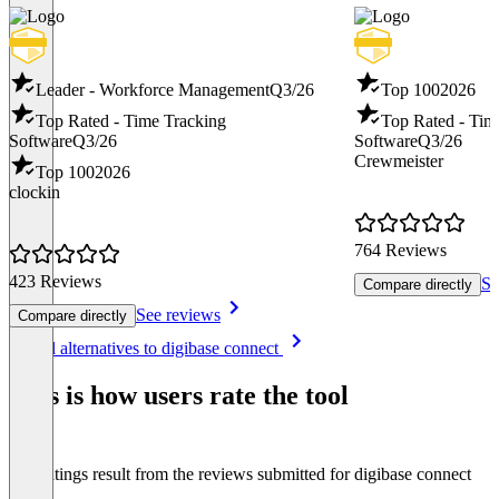
Leader - Workforce Management
Q3/26
Top 100
2026
Top Rated - Time Tracking
Top Rated - Tim
Software
Q3/26
Software
Q3/26
Crewmeister
Top 100
2026
clockin
764 Reviews
423 Reviews
Se
Compare directly
See reviews
Compare directly
Item
See all alternatives to digibase connect
1
of
This is how users rate the tool
8
The ratings result from the reviews submitted for digibase connect