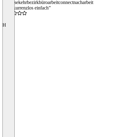
digibase
kehrbezirk
büroarbeit
connect
nacharbeit
“Konkurrenzlos einfach”
5.0
H