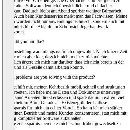
schon direkt vor Ort erledige. Die Oberfläche ist im Vergleich zu
meiner alten Software deutlich übersichtlicher und einfacher
aufgebaut. Dadurch bleibt am Abend spürbar weniger Büroarbeit
übrig. Auch beim Kundenservice merkt man das Fachwissen. Meine
Fragen wurden nicht nur anwendungs-technisch, sondern auch mit
Verständnis für die Abläufe im Schornsteinfegerhandwerk
beantwortet.
What did you not like?
Die Umstellung war anfangs natürlich ungewohnt. Nach kurzer Zeit
war für mich aber klar, dass ich nicht mehr zurückmöchte.
Eigentlich ärgere ich mich nur darüber, dass ich nicht bereits in der
Lehre und als Geselle damit arbeiten konnte.
Which problems are you solving with the product?
connect hilft mir, meinen Kehrbezirk mobil, schnell und strukturiert
zu bearbeiten. Ich habe meine Daten und Dokumente unterwegs
dabei, kann Arbeiten direkt erfassen und spare dadurch extrem viel
Nacharbeit im Büro. Gerade als Existenzgründer ist diese
Zeitersparnis für mich ein echter Vorteil. So kann ich mich stärker
auf meinen Betrieb und meine Kunden konzentrieren, statt mich mit
unnötig komplizierter Software aufzuhalten.
“Große zeitersparnis- bereue es nicht schon früher gewechselt zu
haben.”