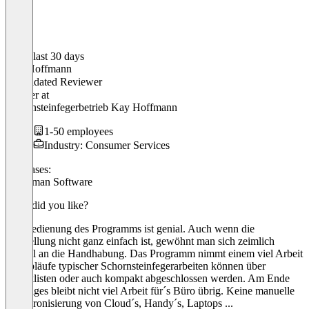
In the last 30 days
Kay Hoffmann
Validated Reviewer
Inhaber
at
Schornsteinfegerbetrieb Kay Hoffmann
1-50 employees
Industry: Consumer Services
Use cases:
Craftsman Software
What did you like?
Die Bedienung des Programms ist genial. Auch wenn die
Umstellung nicht ganz einfach ist, gewöhnt man sich zeimlich
schnell an die Handhabung. Das Programm nimmt einem viel Arbeit
ab, Abläufe typischer Schornsteinfegerarbeiten können über
Checklisten oder auch kompakt abgeschlossen werden. Am Ende
des Tages bleibt nicht viel Arbeit für´s Büro übrig. Keine manuelle
Synchronisierung von Cloud´s, Handy´s, Laptops ...