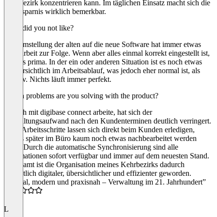
Kehrbezirk konzentrieren kann. Im täglichen Einsatz macht sich die
Zeitersparnis wirklich bemerkbar.
What did you not like?
Die Umstellung der alten auf die neue Software hat immer etwas
Mehrarbeit zur Folge. Wenn aber alles einmal korrekt eingestellt ist,
läuft es prima. In der ein oder anderen Situation ist es noch etwas
unübersichtlich im Arbeitsablauf, was jedoch eher normal ist, als
negativ. Nichts läuft immer perfekt.
Which problems are you solving with the product?
Seit ich mit digibase connect arbeite, hat sich der
Verwaltungsaufwand nach den Kundenterminen deutlich verringert.
Viele Arbeitsschritte lassen sich direkt beim Kunden erledigen,
sodass später im Büro kaum noch etwas nachbearbeitet werden
muss. Durch die automatische Synchronisierung sind alle
Informationen sofort verfügbar und immer auf dem neuesten Stand.
Insgesamt ist die Organisation meines Kehrbezirks dadurch
wesentlich digitaler, übersichtlicher und effizienter geworden.
“Digital, modern und praxisnah – Verwaltung im 21. Jahrhundert”
5.0
L