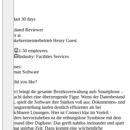
In the last 30 days
Henry
Validated Reviewer
Inhaber
at
Kaminkehrermeisterbetrieb Henry Guest
1-50 employees
Industry: Facilities Services
Use cases:
Craftsman Software
What did you like?
Connect bringt die gesamte Bezirksverwaltung aufs Smartphone –
und macht dabei eine überzeugende Figur. Wenn der Datenbestand
stimmt, spielt die Software ihre Stärken voll aus: Dokumenten- und
Rechnungserstellung laufen deutlich effizienter als bei
vergleichbaren Lösungen. Hier ist Connect klar im Vorteil.
Besonders hervorzuheben ist die reibungslose Symbiose mit dem
Postversand über Digibase. Das greift nahtlos ineinander und spart
im Alltag spürbar Zeit. Dazu kommt eine wöchentliche