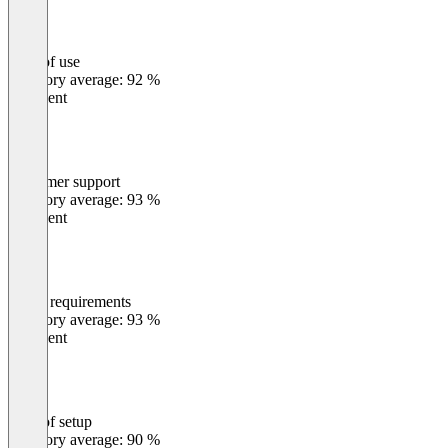
Ease of use
0
%
Category average: 92 %
Excellent
Customer support
0
%
Category average: 93 %
Excellent
Meets requirements
0
%
Category average: 93 %
Excellent
Ease of setup
0
%
Category average: 90 %