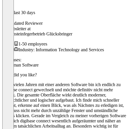
In the last 30 days
Alex
Validated Reviewer
Betriebsleiter
at
Schornsteinfegerbetrieb Glücksbringer
1-50 employees
Industry: Information Technology and Services
Use cases:
Craftsman Software
What did you like?
Nach vielen Jahren mit einer anderen Software bin ich endlich zu
digibase connect gewechselt und möchte definitiv nicht mehr
zurück. Die gesamte Oberfläche wirkt deutlich moderner,
übersichtlicher und logischer aufgebaut. Ich finde mich schneller
zurecht, erkenne auf einen Blick, was als Nächstes zu erledigen ist,
und muss nicht mehr durch unzählige Fenster und umständliche
Menüs klicken. Gerade im Vergleich zu meiner vorherigen Software
fühlt sich digibase connect wesentlich aufgeräumter und näher an
meinem tatsächlichen Arbeitsalltag an. Besonders wichtig ist für