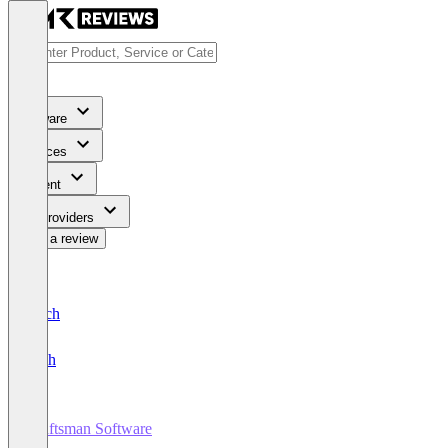
Software
Services
Content
For Providers
Write a review
Deutsch
English
Craftsman Software