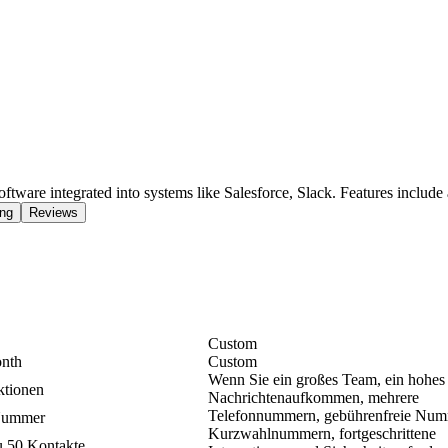
ware integrated into systems like Salesforce, Slack. Features include a
ing
Reviews
Custom
onth
Custom
Wenn Sie ein großes Team, ein hohes
ktionen
Nachrichtenaufkommen, mehrere
Telefonnummern, gebührenfreie Num
Nummer
Kurzwahlnummern, fortgeschrittene
u 50 Kontakte