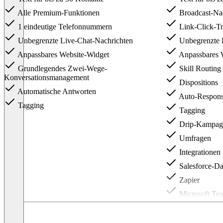
Alle Premium-Funktionen
Broadcast-Na
1 eindeutige Telefonnummern
Link-Click-Tr
Unbegrenzte Live-Chat-Nachrichten
Unbegrenzte 
Anpassbares Website-Widget
Anpassbares 
Grundlegendes Zwei-Wege-
Skill Routing
Konversationsmanagement
Dispositions
Automatische Antworten
Auto-Respons
Tagging
Tagging
Drip-Kampag
Umfragen
Integrationen
Salesforce-Da
Zapier
Microsoft Te
Slack
Item