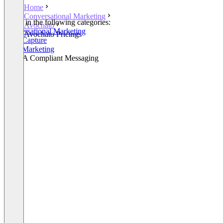
Home
Conversational Marketing
Listed in the following categories:
Avochato
Conversational Marketing
Avochato Pricings
Lead Capture
SMS Marketing
HIPAA Compliant Messaging