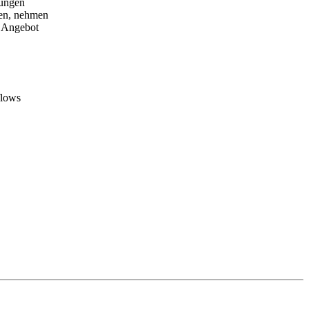
rungen
gen, nehmen
e Angebot
flows