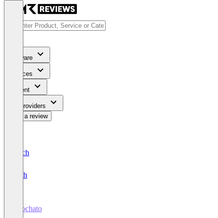
Software
Services
Content
For Providers
Write a review
Deutsch
English
Avochato