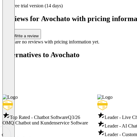
1
Free trial version (14 days)
of
3
Reviews for Avochato with pricing informa
Write a review
There are no reviews with pricing information yet.
Alternatives to Avochato
Top Rated - Chatbot Software
Q3/26
Leader - Live C
OMQ Chatbot und Kundenservice Software
Leader - AI Cha
Leader - Custom