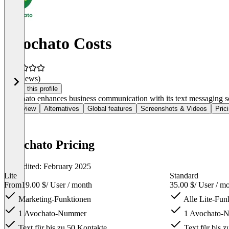
Avochato Costs
(0 reviews)
Claim this profile
Avochato enhances business communication with its text messaging soft
Overview
Alternatives
Global features
Screenshots & Videos
Pric
Avochato Pricing
Last edited: February 2025
Lite
Standard
From
19.00 $
/ User / month
35.00 $
/ User / m
Marketing-Funktionen
Alle Lite-Fun
1 Avochato-Nummer
1 Avochato-
Text für bis zu 50 Kontakte
Text für bis z