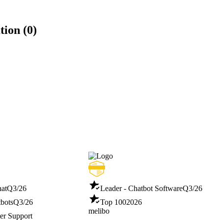
tion (0)
hat
Q3/26
Leader - Chatbot Software
Q3/26
tbots
Q3/26
Top 100
2026
melibo
er Support