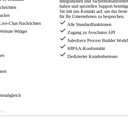
Integrationen und Sicherheitsanforde
haben und speziellen Support benöti
chrichten
Sie mit uns Kontakt auf, um das best
acker
für Ihr Unternehmen zu besprechen.
Live-Chat-Nachrichten
Alle Standardfunktionen
Website-Widget
Zugang zu Avochatos API
Salesforce Process Builder Work
HIPAA-Konformität
es
Dedizierter Kundenbetreuer
nen
tenabgleich
ams