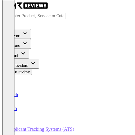
Software
Services
Content
For Providers
Write a review
Deutsch
English
Applicant Tracking Systems (ATS)