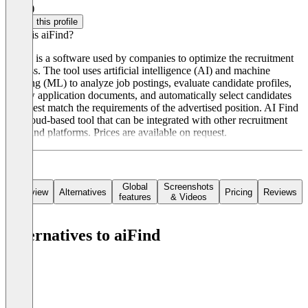
4.0
(2)
Claim this profile
What is aiFind?
aiFind is a software used by companies to optimize the recruitment
process. The tool uses artificial intelligence (AI) and machine
learning (ML) to analyze job postings, evaluate candidate profiles,
review application documents, and automatically select candidates
who best match the requirements of the advertised position. AI Find
is a cloud-based tool that can be integrated with other recruitment
tools and platforms. Prices are available on request.
Global
Screenshots
Overview
Alternatives
Pricing
Reviews
features
& Videos
Alternatives to aiFind