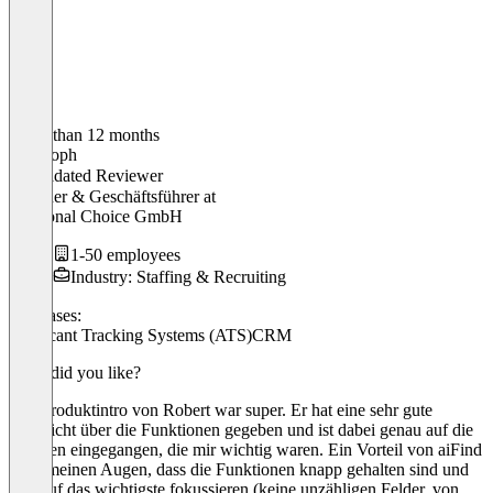
Older than 12 months
Christoph
Validated Reviewer
Gründer & Geschäftsführer
at
Peersonal Choice GmbH
1-50 employees
Industry: Staffing & Recruiting
Use cases:
Applicant Tracking Systems (ATS)
CRM
What did you like?
Das Produktintro von Robert war super. Er hat eine sehr gute
Übersicht über die Funktionen gegeben und ist dabei genau auf die
Themen eingegangen, die mir wichtig waren. Ein Vorteil von aiFind
ist in meinen Augen, dass die Funktionen knapp gehalten sind und
sich auf das wichtigste fokussieren (keine unzähligen Felder, von