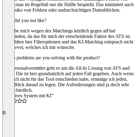
denen man im Regelfall nur die Hälfte bespielt). Das minimiert auch
das Risiko von Fehlern oder undurchsichtigen Datenblöcken.
What did you not like?
Ich habe mich wegen des Matchings letztlich gegen aiFind
entschieden, da das für mich der entscheidende Faktor des ATS ist.
Mir fehlten hier Filteroptionen und das KI-Matching entsprach nicht
dem Level, welches ich mir wünsche.
Which problems are you solving with the product?
Als Personalvermittler geht es um die All-In Lösung von ATS und
CRM. Die ist hier grundsätzlich auf jeden Fall gegeben. Auch wenn
ich mich nicht für das Tool entschieden habe, ermutige ich jeden,
einen Blick darauf zu legen. Die Anforderungen sind ja doch sehr
unterschiedlich.
“Intuitives System mit KI”
4.5
B