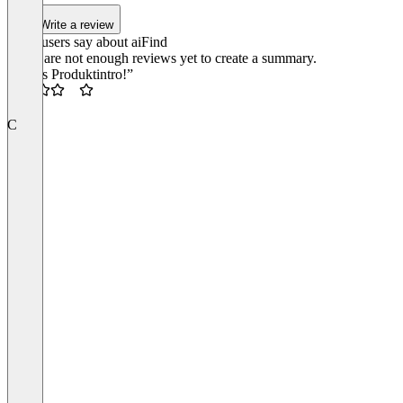
Write a review
What users say about aiFind
There are not enough reviews yet to create a summary.
“Tolles Produktintro!”
3.5
C