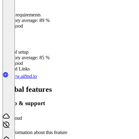
Meets requirements
0
%
Category average: 89 %
Very good
Ease of setup
0
%
Category average: 85 %
Very good
Related Links
www.aifind.io
Global features
Setup & support
Cloud
No information about this feature