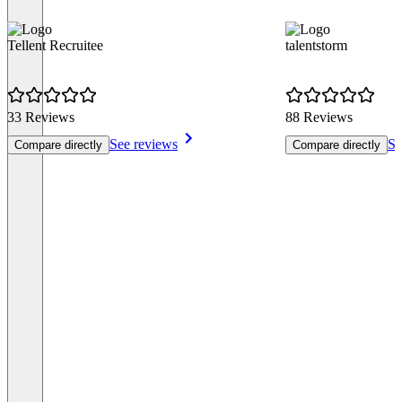
Tellent Recruitee
talentstorm
33 Reviews
88 Reviews
See reviews
Se
Compare directly
Compare directly