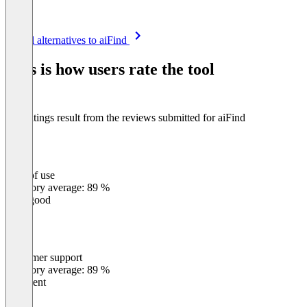
Item
See all alternatives to aiFind
1
of
This is how users rate the tool
8
The ratings result from the reviews submitted for aiFind
Ease of use
0
%
Category average: 89 %
Very good
Customer support
0
%
Category average: 89 %
Excellent