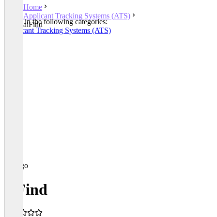
Home
Applicant Tracking Systems (ATS)
Listed in the following categories:
aiFind
Applicant Tracking Systems (ATS)
CRM
aiFind