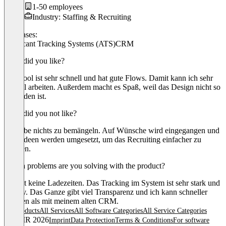
1-50 employees
Industry: Staffing & Recruiting
Use cases:
Applicant Tracking Systems (ATS)
CRM
What did you like?
Das Tool ist sehr schnell und hat gute Flows. Damit kann ich sehr
schnell arbeiten. Außerdem macht es Spaß, weil das Design nicht so
überladen ist.
What did you not like?
Ich habe nichts zu bemängeln. Auf Wünsche wird eingegangen und
viele Ideen werden umgesetzt, um das Recruiting einfacher zu
machen.
Which problems are you solving with the product?
Es gibt keine Ladezeiten. Das Tracking im System ist sehr stark und
intuitiv. Das Ganze gibt viel Transparenz und ich kann schneller
arbeiten als mit meinem alten CRM.
All products
All Services
All Software Categories
All Service Categories
© OMR 2026
Imprint
Data Protection
Terms & Conditions
For software