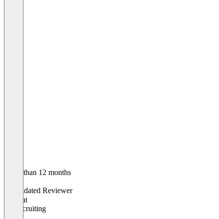
Older than 12 months
Bjorn
Validated Reviewer
CEO
at
bjj Recruiting