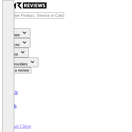
Software
Services
Content
For Providers
Write a review
Deutsch
English
Email Client