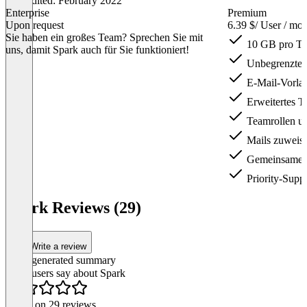
Last edited: February 2022
Enterprise
Premium
Upon request
6.39 $
/ User / mo
Sie haben ein großes Team? Sprechen Sie mit
10 GB pro Te
uns, damit Spark auch für Sie funktioniert!
Unbegrenzte B
E-Mail-Vorlag
Erweitertes T
Teamrollen un
Mails zuweise
Gemeinsame P
Priority-Supp
Item
1
Spark Reviews (29)
of
3
Write a review
AI-generated summary
What users say about Spark
Based on 29 reviews