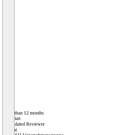
Older than 12 months
Sebastian
Validated Reviewer
CEO
at