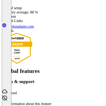
Ease of setup
0
%
Category average: 88 %
Excellent
Related Links
sparkmailapp.com
Awards
LEADER
EMAIL
CLIENT
Q3/26
Global features
Setup & support
Cloud
No information about this feature