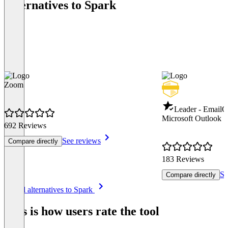
Alternatives to Spark
Zoom
Leader - Email
Q
Microsoft Outlook
692 Reviews
See reviews
Compare directly
183 Reviews
Se
Compare directly
Item
See all alternatives to Spark
1
of
This is how users rate the tool
8