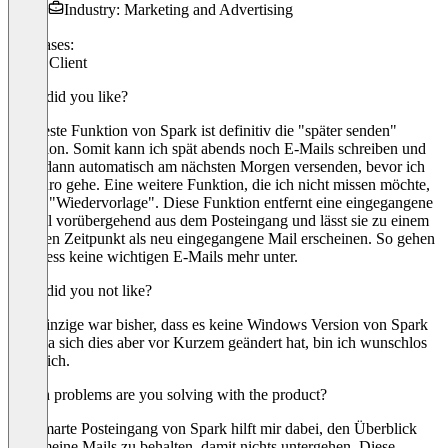
Industry: Marketing and Advertising
Use cases:
Email Client
What did you like?
Die beste Funktion von Spark ist definitiv die "später senden"
Funktion. Somit kann ich spät abends noch E-Mails schreiben und
diese dann automatisch am nächsten Morgen versenden, bevor ich
ins Büro gehe. Eine weitere Funktion, die ich nicht missen möchte,
ist die "Wiedervorlage". Diese Funktion entfernt eine eingegangene
E-Mail vorübergehend aus dem Posteingang und lässt sie zu einem
späteren Zeitpunkt als neu eingegangene Mail erscheinen. So gehen
im Stress keine wichtigen E-Mails mehr unter.
What did you not like?
Der Einzige war bisher, dass es keine Windows Version von Spark
gib. Da sich dies aber vor Kurzem geändert hat, bin ich wunschlos
glücklich.
Which problems are you solving with the product?
Der smarte Posteingang von Spark hilft mir dabei, den Überblick
über meine Mails zu behalten, damit nichts untergehen. Diese