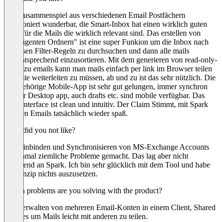
Das Zusammenspiel aus verschiedenen Email Postfächern
funktioniert wunderbar, die Smart-Inbox hat einen wirklich guten
Filter für die Mails die wirklich relevant sind. Das erstellen von
"intelligenten Ordnern" ist eine super Funkion um die Inbox nach
gewissen Filter-Regeln zu durchsuchen und dann alle mails
dementsprechend einzusortieren. Mit dem generieren von read-only-
Links zu emails kann man mails einfach per link im Browser teilen
ohne sie weiterleiten zu müssen, ab und zu ist das sehr nützlich. Die
dazugehörige Mobile-App ist sehr gut gelungen, immer synchron
mit der Desktop app, auch drafts etc. sind mobile verfügbar. Das
User-Interface ist clean und intuitiv. Der Claim Stimmt, mit Spark
machen Emails tatsächlich wieder spaß.
What did you not like?
Das Einbinden und Synchronisieren von MS-Exchange Accounts
hat einmal ziemliche Probleme gemacht. Das lag aber nicht
zwingend an Spark. Ich bin sehr glücklich mit dem Tool und habe
im Prinzip nichts auszusetzen.
Which problems are you solving with the product?
Das verwalten von mehreren Email-Konten in einem Client, Shared
Inboxes um Mails leicht mit anderen zu teilen.