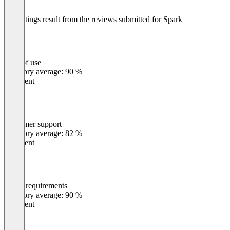
The ratings result from the reviews submitted for Spark
Ease of use
0
%
Category average: 90 %
Excellent
Customer support
0
%
Category average: 82 %
Excellent
Meets requirements
0
%
Category average: 90 %
Excellent