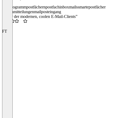
mailprogramm
postfächern
postfach
inbox
mails
smarte
postfächer
konten
mitteilungen
mail
posteingang
“Einer der modernen, coolen E-Mail-Clients”
3.5
FT