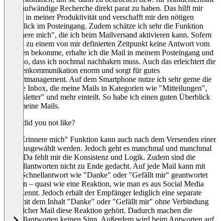
ohne aufwändige Recherche direkt parat zu haben. Das hilft mir
enorm in meiner Produktivität und verschafft mir den nötigen
Überblick im Posteingang. Zudem schätze ich sehr die Funktion
"Erinnere mich", die ich beim Mailversand aktivieren kann. Sofern
ich bis zu einem von mir definierten Zeitpunkt keine Antwort vom
Kunden bekomme, erhalte ich die Mail in meinem Posteingang und
weiß so, dass ich nochmal nachhaken muss. Auch das erleichtert die
Kundenkommunikation enorm und sorgt für gutes
Projektmanagement. Auf dem Smartphone nutze ich sehr gerne die
Smarte Inbox, die meine Mails in Kategorien wie "Mitteilungen",
"Newsletter" und mehr einteilt. So habe ich einen guten Überblick
über meine Mails.
What did you not like?
Die "Erinnere mich" Funktion kann auch nach dem Versenden einer
Mail ausgewählt werden. Jedoch geht es manchmal und manchmal
nicht. Da fehlt mir die Konsistenz und Logik. Zudem sind die
Schnellantworten nicht zu Ende gedacht. Auf jede Mail kann mit
einer Schnellantwort wie "Danke" oder "Gefällt mir" geantwortet
werden – quasi wie eine Reaktion, wie man es aus Social Media
auch kennt. Jedoch erhält der Empfänger lediglich eine separate
Mail mit dem Inhalt "Danke" oder "Gefällt mir" ohne Verbindung
zu welcher Mail diese Reaktion gehört. Dadurch machen die
Schnellantworten keinen Sinn. Außerdem wird beim Antworten auf