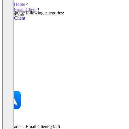
Home
Email Client
Listed in the following categories:
Spark
Email Client
Leader - Email Client
Q3/26