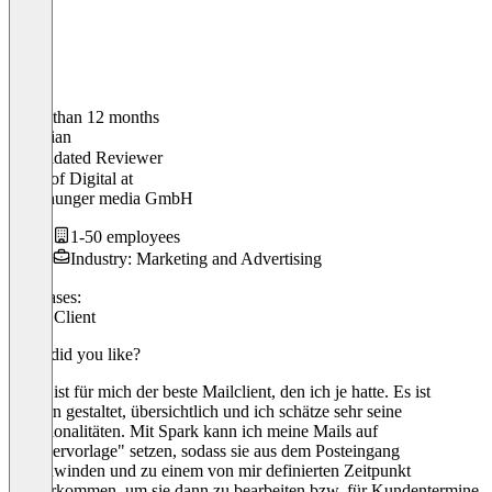
Older than 12 months
Christian
Validated Reviewer
Head of Digital
at
ideenhunger media GmbH
1-50 employees
Industry: Marketing and Advertising
Use cases:
Email Client
What did you like?
Spark ist für mich der beste Mailclient, den ich je hatte. Es ist
modern gestaltet, übersichtlich und ich schätze sehr seine
Funktionalitäten. Mit Spark kann ich meine Mails auf
"Wiedervorlage" setzen, sodass sie aus dem Posteingang
verschwinden und zu einem von mir definierten Zeitpunkt
wiederkommen, um sie dann zu bearbeiten bzw. für Kundentermine