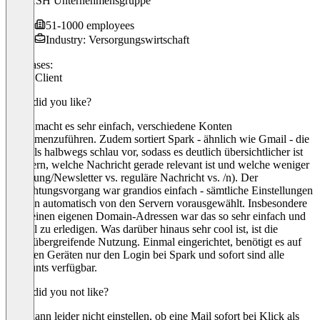
//CRASH Unternehmensgruppe
51-1000 employees
Industry: Versorgungswirtschaft
Use cases:
Email Client
What did you like?
Spark macht es sehr einfach, verschiedene Konten
zusammenzuführen. Zudem sortiert Spark - ähnlich wie Gmail - die
E-Mails halbwegs schlau vor, sodass es deutlich übersichtlicher ist
zu filtern, welche Nachricht gerade relevant ist und welche weniger
(Werbung/Newsletter vs. reguläre Nachricht vs. /n). Der
Einrichtungsvorgang war grandios einfach - sämtliche Einstellungen
wurden automatisch von den Servern vorausgewählt. Insbesondere
bei meinen eigenen Domain-Adressen war das so sehr einfach und
schnell zu erledigen. Was darüber hinaus sehr cool ist, ist die
geräteübergreifende Nutzung. Einmal eingerichtet, benötigt es auf
weiteren Geräten nur den Login bei Spark und sofort sind alle
Accounts verfügbar.
What did you not like?
Man kann leider nicht einstellen, ob eine Mail sofort bei Klick als