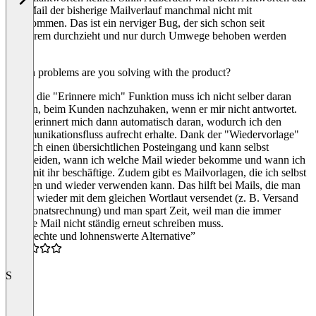
eine Mail der bisherige Mailverlauf manchmal nicht mit
übernommen. Das ist ein nerviger Bug, der sich schon seit
Längerem durchzieht und nur durch Umwege behoben werden
kann.
Which problems are you solving with the product?
Durch die "Erinnere mich" Funktion muss ich nicht selber daran
denken, beim Kunden nachzuhaken, wenn er mir nicht antwortet.
Spark erinnert mich dann automatisch daran, wodurch ich den
Kommunikationsfluss aufrecht erhalte. Dank der "Wiedervorlage"
habe ich einen übersichtlichen Posteingang und kann selbst
entscheiden, wann ich welche Mail wieder bekomme und wann ich
mich mit ihr beschäftige. Zudem gibt es Mailvorlagen, die ich selbst
erstellen und wieder verwenden kann. Das hilft bei Mails, die man
immer wieder mit dem gleichen Wortlaut versendet (z. B. Versand
der Monatsrechnung) und man spart Zeit, weil man die immer
gleiche Mail nicht ständig erneut schreiben muss.
“Eine echte und lohnenswerte Alternative”
4.5
S