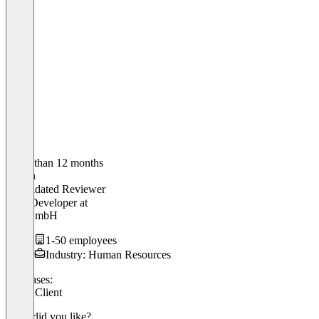
Older than 12 months
Merlin
Validated Reviewer
Web-Developer
at
Pult GmbH
1-50 employees
Industry: Human Resources
Use cases:
Email Client
What did you like?