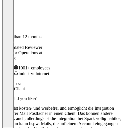
Older than 12 months
Tobias
Validated Reviewer
Director Operations
at
valantic
1001+ employees
Industry: Internet
Use cases:
Email Client
What did you like?
Spark ist kosten- und werbefrei und ermöglicht die Integration
mehrerer Mail-Postfächer in einen Client. Das können andere
Clients auch, allerdings ist die Integration bei Spark völlig nahtlos,
d.h. man kann bspw. Mails, die auf einem Account eingegangen