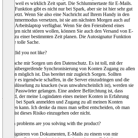
Sache weil es wirklich Zeit spart. Die Schlummertaste für E-Mails.
Diese Funktion gibt es nicht nur bei Spark, aber sie ist hier sehr gut
umgesetzt. Wenn Sie also eine Nachricht auf Ihrem Handy in den
Schlummermodus versetzen, ist sie am nächsten Morgen auch auf
Ihrem Arbeitslaptop verfügbar. Wenn Sie den Feierabend eines
Kollegen nicht stören wollen, können Sie auch den Versand von E-
Mails zu einer bestimmten Zeit planen. Die Autosignatur Funktion
ist eine tolle Sache.
What did you not like?
Ich mache mir Sorgen um den Datenschutz. Es ist toll, mit der
systemübergreifende Synchronisierung von Konten Zugang zu allen
Konten möglich ist. Das bereitet mir zugleich Sorgen. Sollten
Hacker es irgendwie schaffen, in die Server einzudringen und die
Verschlüsselung zu knacken (was unwahrscheinlich ist), werden sie
an die Passwörter gelangen. Eine andere Befürchtung ist, dass
jemand, der meine Logindaten eines meiner Konten in Erfahrung
bringt, bei Spark anmelden und Zugang zu all meinen Konten
erhalten kann. Ich denke da muss man selbst entscheiden, ob man
bereit ist dieses Risiko einzugehen oder nicht.
Which problems are you solving with the product?
Das Signieren von Dokumenten, E-Mails zu einem von mir