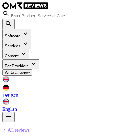
Software
Services
Content
For Providers
Write a review
Deutsch
English
All reviews