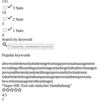
135
3 Stars
14
2 Stars
3
1 Stars
4
Search by keyword
Popular keywords
abwesenheiten
urlaub
atteste
geburtstage
personalmanagement
recruiting
offboarding
urlaubstage
urlaube
gehaltsabrechnungen
personalthemen
krankmeldungen
personalinformationen
mitarbeiterinfos
gehaltsanpassungen
personaldaten
personia
bewerbermanagement
beantragen
“Super HR-Tool mit einfacher Handhabung”
4.5
J