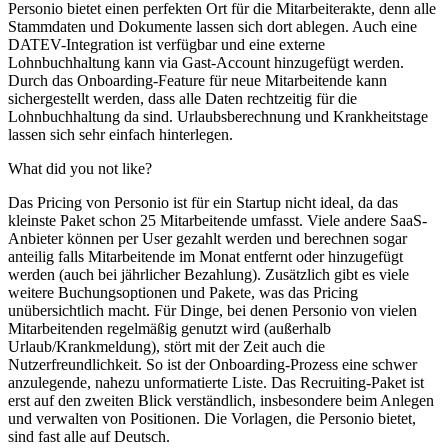
Personio bietet einen perfekten Ort für die Mitarbeiterakte, denn alle
Stammdaten und Dokumente lassen sich dort ablegen. Auch eine
DATEV-Integration ist verfügbar und eine externe
Lohnbuchhaltung kann via Gast-Account hinzugefügt werden.
Durch das Onboarding-Feature für neue Mitarbeitende kann
sichergestellt werden, dass alle Daten rechtzeitig für die
Lohnbuchhaltung da sind. Urlaubsberechnung und Krankheitstage
lassen sich sehr einfach hinterlegen.
What did you not like?
Das Pricing von Personio ist für ein Startup nicht ideal, da das
kleinste Paket schon 25 Mitarbeitende umfasst. Viele andere SaaS-
Anbieter können per User gezahlt werden und berechnen sogar
anteilig falls Mitarbeitende im Monat entfernt oder hinzugefügt
werden (auch bei jährlicher Bezahlung). Zusätzlich gibt es viele
weitere Buchungsoptionen und Pakete, was das Pricing
unübersichtlich macht. Für Dinge, bei denen Personio von vielen
Mitarbeitenden regelmäßig genutzt wird (außerhalb
Urlaub/Krankmeldung), stört mit der Zeit auch die
Nutzerfreundlichkeit. So ist der Onboarding-Prozess eine schwer
anzulegende, nahezu unformatierte Liste. Das Recruiting-Paket ist
erst auf den zweiten Blick verständlich, insbesondere beim Anlegen
und verwalten von Positionen. Die Vorlagen, die Personio bietet,
sind fast alle auf Deutsch.