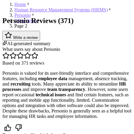
Home
Human Resource Management Systems (HRMS)
Personio
Personio Reviews (371)
All reviews
Page 2
Write a review
AI-generated summary
What users say about Personio
Based on 371 reviews
Personio is valued for its user-friendly interface and comprehensive
features, including
employee data
management, absence tracking,
and
recruiting
tools. Many appreciate its ability to streamline
HR
processes
and improve
team transparency
. However, some users
report occasional
technical issues
and find certain features, such as
reporting and mobile app functionality, limited. Customization
options and integration with other software could also be improved.
Despite these drawbacks, Personio is generally seen as a helpful tool
for managing HR tasks and employee information.