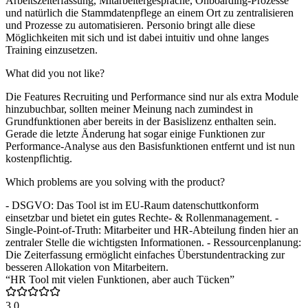
Arbeitszeiterfassung, Mitarbeitergespräche, Onboarding-Prozesse
und natürlich die Stammdatenpflege an einem Ort zu zentralisieren
und Prozesse zu automatisieren. Personio bringt alle diese
Möglichkeiten mit sich und ist dabei intuitiv und ohne langes
Training einzusetzen.
What did you not like?
Die Features Recruiting und Performance sind nur als extra Module
hinzubuchbar, sollten meiner Meinung nach zumindest in
Grundfunktionen aber bereits in der Basislizenz enthalten sein.
Gerade die letzte Änderung hat sogar einige Funktionen zur
Performance-Analyse aus den Basisfunktionen entfernt und ist nun
kostenpflichtig.
Which problems are you solving with the product?
- DSGVO: Das Tool ist im EU-Raum datenschuttkonform
einsetzbar und bietet ein gutes Rechte- & Rollenmanagement. -
Single-Point-of-Truth: Mitarbeiter und HR-Abteilung finden hier an
zentraler Stelle die wichtigsten Informationen. - Ressourcenplanung:
Die Zeiterfassung ermöglicht einfaches Überstundentracking zur
besseren Allokation von Mitarbeitern.
“HR Tool mit vielen Funktionen, aber auch Tücken”
3.0