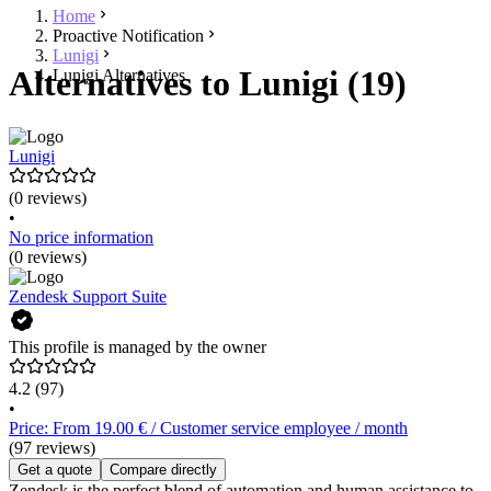
Home
Proactive Notification
Lunigi
Alternatives to Lunigi (19)
Lunigi Alternatives
Lunigi
(0 reviews)
•
No price information
(0 reviews)
Zendesk Support Suite
This profile is managed by the owner
4.2
(97)
•
Price: From 19.00 € / Customer service employee / month
(97 reviews)
Get a quote
Compare directly
Zendesk is the perfect blend of automation and human assistance to