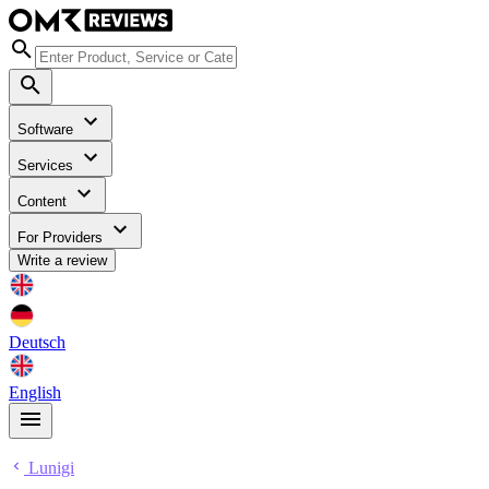
Software
Services
Content
For Providers
Write a review
Deutsch
English
Lunigi