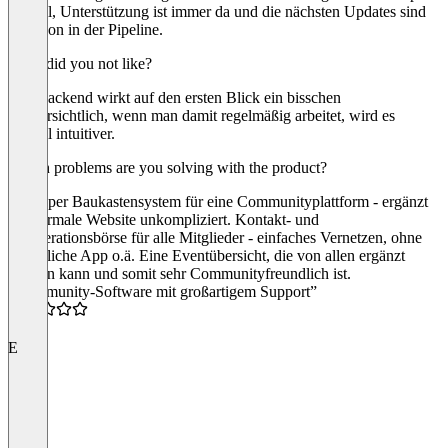
schnell, Unterstützung ist immer da und die nächsten Updates sind
eh schon in der Pipeline.
What did you not like?
Das Backend wirkt auf den ersten Blick ein bisschen
unübersichtlich, wenn man damit regelmäßig arbeitet, wird es
schnell intuitiver.
Which problems are you solving with the product?
Ein super Baukastensystem für eine Communityplattform - ergänzt
die normale Website unkompliziert. Kontakt- und
Kooperationsbörse für alle Mitglieder - einfaches Vernetzen, ohne
zusätzliche App o.ä. Eine Eventübersicht, die von allen ergänzt
werden kann und somit sehr Communityfreundlich ist.
“Community-Software mit großartigem Support”
4.5
E