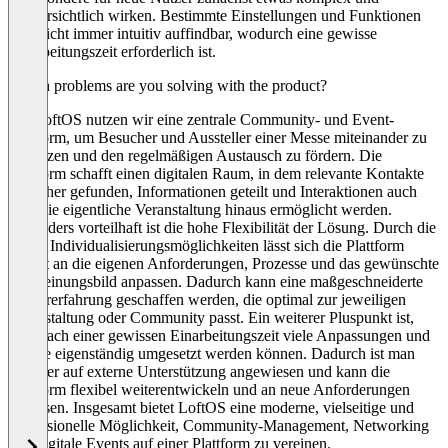
unübersichtlich wirken. Bestimmte Einstellungen und Funktionen
sind nicht immer intuitiv auffindbar, wodurch eine gewisse
Einarbeitungszeit erforderlich ist.
Which problems are you solving with the product?
Mit LoftOS nutzen wir eine zentrale Community- und Event-
Plattform, um Besucher und Aussteller einer Messe miteinander zu
vernetzen und den regelmäßigen Austausch zu fördern. Die
Plattform schafft einen digitalen Raum, in dem relevante Kontakte
einfacher gefunden, Informationen geteilt und Interaktionen auch
über die eigentliche Veranstaltung hinaus ermöglicht werden.
Besonders vorteilhaft ist die hohe Flexibilität der Lösung. Durch die
vielen Individualisierungsmöglichkeiten lässt sich die Plattform
gezielt an die eigenen Anforderungen, Prozesse und das gewünschte
Erscheinungsbild anpassen. Dadurch kann eine maßgeschneiderte
Nutzererfahrung geschaffen werden, die optimal zur jeweiligen
Veranstaltung oder Community passt. Ein weiterer Pluspunkt ist,
dass nach einer gewissen Einarbeitungszeit viele Anpassungen und
Inhalte eigenständig umgesetzt werden können. Dadurch ist man
weniger auf externe Unterstützung angewiesen und kann die
Plattform flexibel weiterentwickeln und an neue Anforderungen
anpassen. Insgesamt bietet LoftOS eine moderne, vielseitige und
professionelle Möglichkeit, Community-Management, Networking
und digitale Events auf einer Plattform zu vereinen.