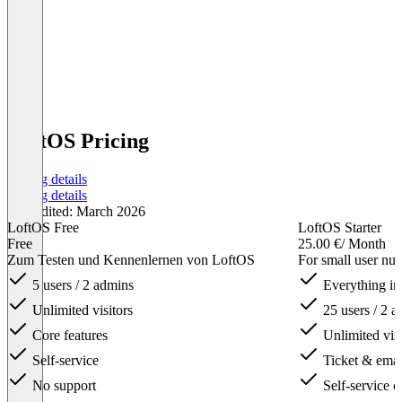
LoftOS Pricing
Pricing details
Pricing details
Last edited: March 2026
LoftOS Free
LoftOS Starter
Free
25.00 €
/ Month
Zum Testen und Kennenlernen von LoftOS
For small user nu
5 users / 2 admins
Everything in
Unlimited visitors
25 users / 2 
Core features
Unlimited visi
Self-service
Ticket & emai
No support
Self-service c