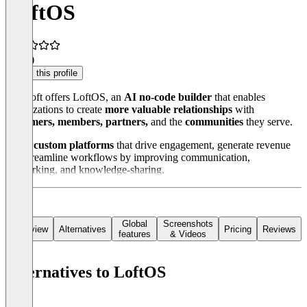
LoftOS
4.7
(8)
Claim this profile
Innoloft offers LoftOS, an
AI no-code builder
that enables
organizations to create
more valuable relationships
with
customers, members, partners,
and the
communities
they serve.
Build custom platforms
that drive engagement, generate revenue
and streamline workflows by improving communication,
networking, and knowledge-sharing.
Global
Screenshots
Overview
Alternatives
Pricing
Reviews
features
& Videos
Alternatives to LoftOS