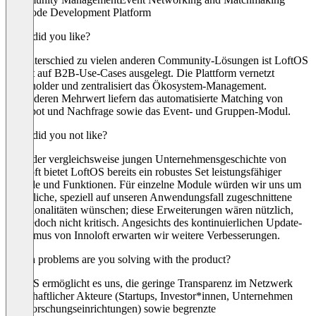
No-Code Development Platform
What did you like?
Im Unterschied zu vielen anderen Community-Lösungen ist LoftOS
gezielt auf B2B-Use-Cases ausgelegt. Die Plattform vernetzt
Stakeholder und zentralisiert das Ökosystem-Management.
Besonderen Mehrwert liefern das automatisierte Matching von
Angebot und Nachfrage sowie das Event- und Gruppen-Modul.
What did you not like?
Trotz der vergleichsweise jungen Unternehmensgeschichte von
Innoloft bietet LoftOS bereits ein robustes Set leistungsfähiger
Module und Funktionen. Für einzelne Module würden wir uns um
zusätzliche, speziell auf unseren Anwendungsfall zugeschnittene
Funktionalitäten wünschen; diese Erweiterungen wären nützlich,
sind jedoch nicht kritisch. Angesichts des kontinuierlichen Update-
Rhythmus von Innoloft erwarten wir weitere Verbesserungen.
Which problems are you solving with the product?
LoftOS ermöglicht es uns, die geringe Transparenz im Netzwerk
wirtschaftlicher Akteure (Startups, Investor*innen, Unternehmen
und Forschungseinrichtungen) sowie begrenzte