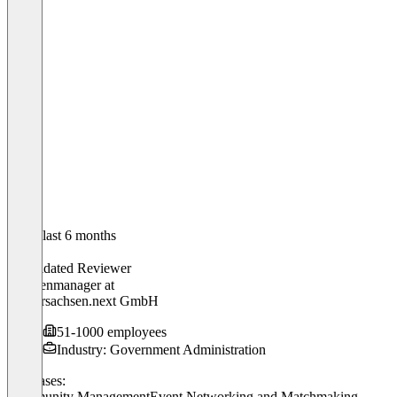
In the last 6 months
Kevin
Validated Reviewer
Themenmanager
at
Niedersachsen.next GmbH
51-1000 employees
Industry: Government Administration
Use cases:
Community Management
Event Networking and Matchmaking