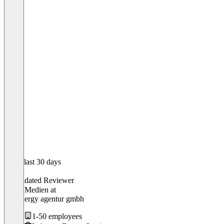
In the last 30 days
Paul
Validated Reviewer
Leiter Medien
at
con|energy agentur gmbh
1-50 employees