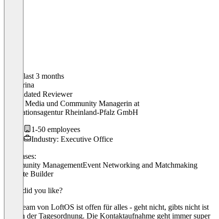
In the last 3 months
Katharina
Validated Reviewer
Social Media und Community Managerin
at
Innovationsagentur Rheinland-Pfalz GmbH
1-50 employees
Industry: Executive Office
Use cases:
Community Management
Event Networking and Matchmaking
Website Builder
What did you like?
Das Team von LoftOS ist offen für alles - geht nicht, gibts nicht ist
hier an der Tagesordnung. Die Kontaktaufnahme geht immer super