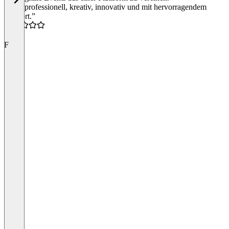
“Sehr professionell, kreativ, innovativ und mit hervorragendem
Support.”
5.0
F