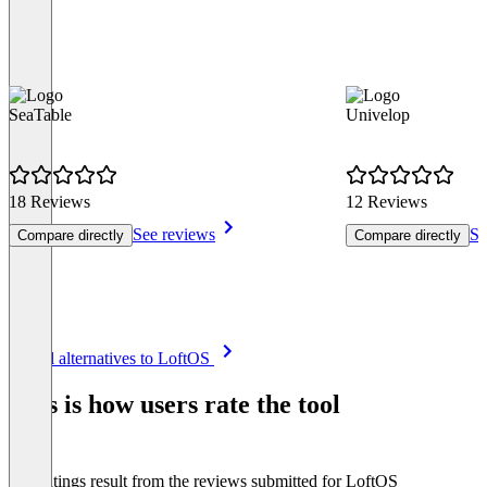
SeaTable
Univelop
18 Reviews
12 Reviews
See reviews
Se
Compare directly
Compare directly
Item
See all alternatives to LoftOS
1
of
This is how users rate the tool
8
The ratings result from the reviews submitted for LoftOS