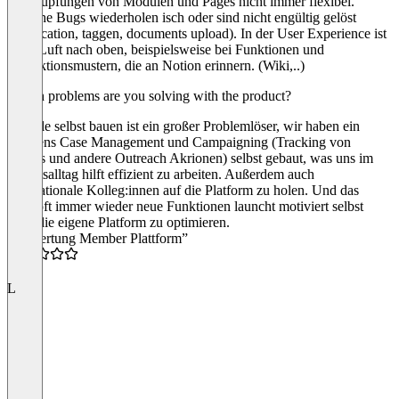
Verknüpfungen von Modulen und Pages nicht immer flexibel.
Manche Bugs wiederholen isch oder sind nicht engültig gelöst
(notification, taggen, documents upload). In der User Experience ist
noch Luft nach oben, beispielsweise bei Funktionen und
Interaktionsmustern, die an Notion erinnern. (Wiki,..)
Which problems are you solving with the product?
Module selbst bauen ist ein großer Problemlöser, wir haben ein
eigenens Case Management und Campaigning (Tracking von
Events und andere Outreach Akrionen) selbst gebaut, was uns im
Arbeitsalltag hilft effizient zu arbeiten. Außerdem auch
internationale Kolleg:innen auf die Platform zu holen. Und das
Innoloft immer wieder neue Funktionen launcht motiviert selbst
auch die eigene Platform zu optimieren.
“Bewertung Member Plattform”
4.0
L