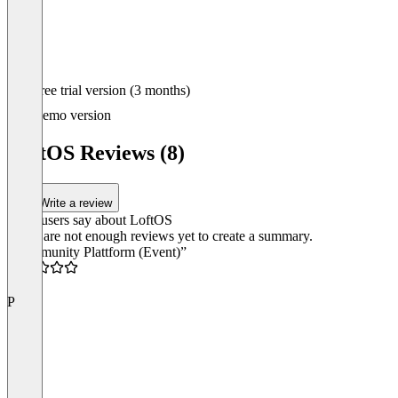
Item
Free trial version (3 months)
1
of
Demo version
5
LoftOS Reviews (8)
Write a review
What users say about LoftOS
There are not enough reviews yet to create a summary.
“Community Plattform (Event)”
4.5
P