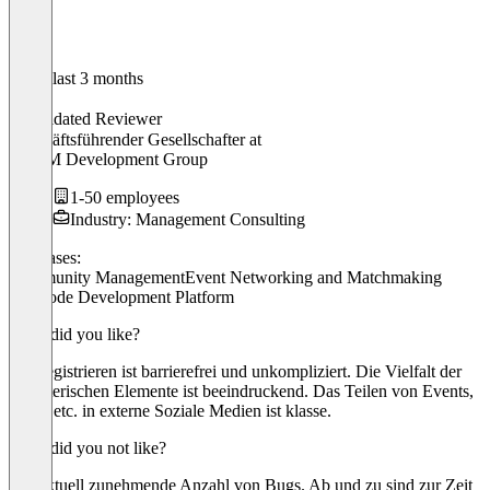
In the last 3 months
Folke
Validated Reviewer
Geschäftsführender Gesellschafter
at
KTDM Development Group
1-50 employees
Industry: Management Consulting
Use cases:
Community Management
Event Networking and Matchmaking
No-Code Development Platform
What did you like?
Das registrieren ist barrierefrei und unkompliziert. Die Vielfalt der
gestalterischen Elemente ist beeindruckend. Das Teilen von Events,
Posts, etc. in externe Soziale Medien ist klasse.
What did you not like?
Die aktuell zunehmende Anzahl von Bugs. Ab und zu sind zur Zeit