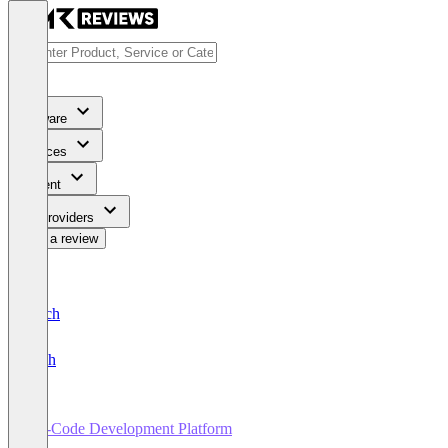
Software
Services
Content
For Providers
Write a review
Deutsch
English
No-Code Development Platform