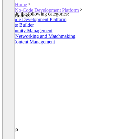
Home
No-Code Development Platform
Listed in the following categories:
LoftOS
No-Code Development Platform
Website Builder
Community Management
Event Networking and Matchmaking
Web Content Management
+1