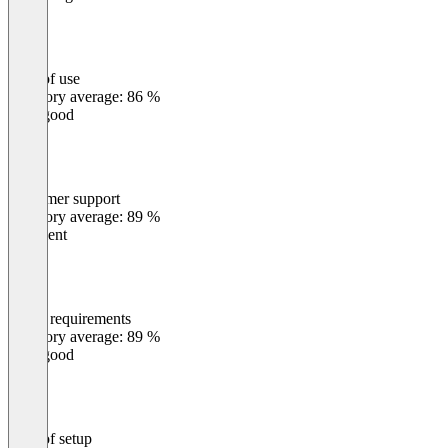
Ease of use
0
%
Category average: 86 %
Very good
Customer support
0
%
Category average: 89 %
Excellent
Meets requirements
0
%
Category average: 89 %
Very good
Ease of setup
0
%