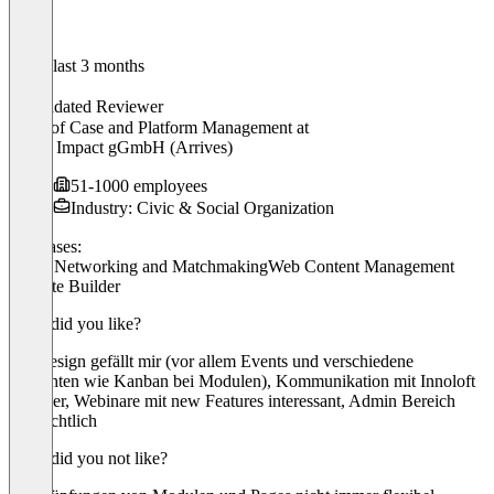
In the last 3 months
Elisa
Validated Reviewer
Head of Case and Platform Management
at
Social Impact gGmbH (Arrives)
51-1000 employees
Industry: Civic & Social Organization
Use cases:
Event Networking and Matchmaking
Web Content Management
Website Builder
What did you like?
Webdesign gefällt mir (vor allem Events und verschiedene
Ansichten wie Kanban bei Modulen), Kommunikation mit Innoloft
ist super, Webinare mit new Features interessant, Admin Bereich
übersichtlich
What did you not like?