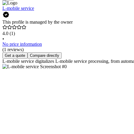
L-mobile service
This profile is managed by the owner
4.0
(1)
•
No price information
(1 reviews)
Get a quote
Compare directly
L-mobile service digitalizes L-mobile service processing, from auto