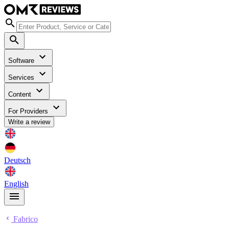
Software
Services
Content
For Providers
Write a review
Deutsch
English
Fabrico