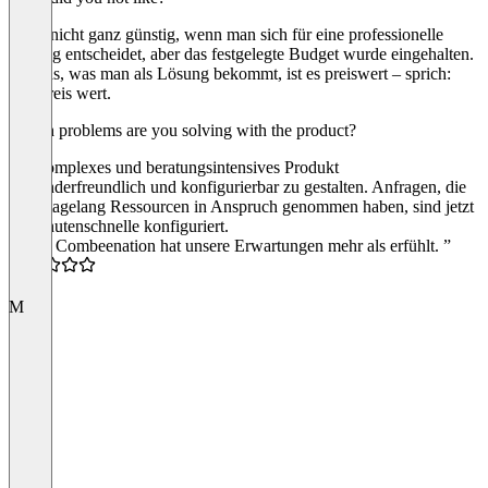
Es ist nicht ganz günstig, wenn man sich für eine professionelle
Lösung entscheidet, aber das festgelegte Budget wurde eingehalten.
Für das, was man als Lösung bekommt, ist es preiswert – sprich:
den Preis wert.
Which problems are you solving with the product?
Ein komplexes und beratungsintensives Produkt
anwenderfreundlich und konfigurierbar zu gestalten. Anfragen, die
sonst tagelang Ressourcen in Anspruch genommen haben, sind jetzt
in Minutenschnelle konfiguriert.
“Sehr, Combeenation hat unsere Erwartungen mehr als erfühlt. ”
5.0
M