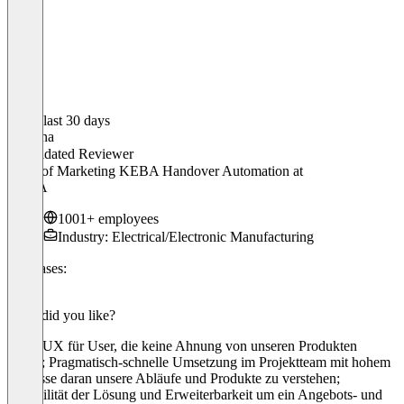
In the last 30 days
Korinna
Validated Reviewer
Head of Marketing KEBA Handover Automation
at
KEBA
1001+ employees
Industry: Electrical/Electronic Manufacturing
Use cases:
CPQ
What did you like?
Hohe UX für User, die keine Ahnung von unseren Produkten
haben; Pragmatisch-schnelle Umsetzung im Projektteam mit hohem
Interesse daran unsere Abläufe und Produkte zu verstehen;
Flexibilität der Lösung und Erweiterbarkeit um ein Angebots- und