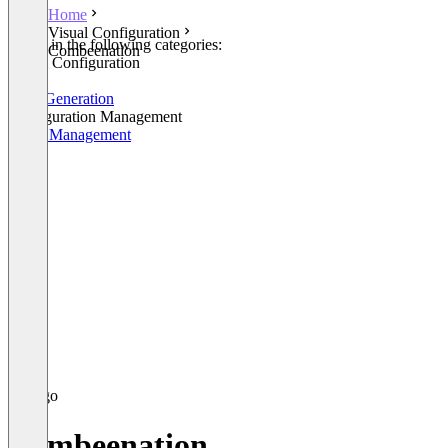
Home
Visual Configuration
Listed in the following categories:
Combeenation
Visual Configuration
CPQ
Lead Generation
Configuration Management
Order Management
Combeenation