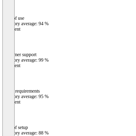
Ease of use
0
%
Category average: 94 %
Excellent
Customer support
0
%
Category average: 99 %
Excellent
Meets requirements
0
%
Category average: 95 %
Excellent
Ease of setup
0
%
Category average: 88 %