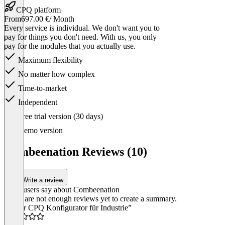
CPQ platform
From
697.00 €
/ Month
Every service is individual. We don't want you to
pay for things you don't need. With us, you only
pay for the modules that you actually use.
Maximum flexibility
No matter how complex
Time-to-market
Independent
Item
Free trial version (30 days)
1
of
Demo version
1
Combeenation Reviews (10)
Write a review
What users say about Combeenation
There are not enough reviews yet to create a summary.
“Super CPQ Konfigurator für Industrie”