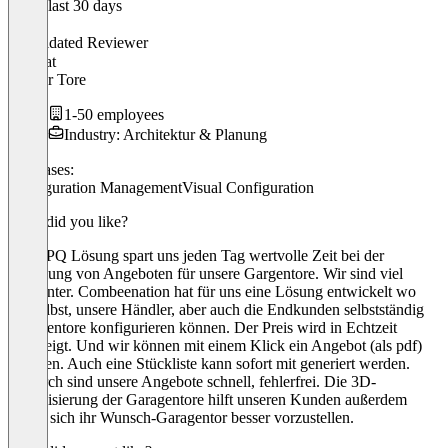
In the last 30 days
Georg
Validated Reviewer
CEO
at
Lehner Tore
1-50 employees
Industry: Architektur & Planung
Use cases:
Configuration Management
Visual Configuration
What did you like?
Die CPQ Lösung spart uns jeden Tag wertvolle Zeit bei der
Erstellung von Angeboten für unsere Gargentore. Wir sind viel
effizienter. Combeenation hat für uns eine Lösung entwickelt wo
wir selbst, unsere Händler, aber auch die Endkunden selbstständig
Garagentore konfigurieren können. Der Preis wird in Echtzeit
angezeigt. Und wir können mit einem Klick ein Angebot (als pdf)
erstellen. Auch eine Stückliste kann sofort mit generiert werden.
Dadurch sind unsere Angebote schnell, fehlerfrei. Die 3D-
Visualisierung der Garagentore hilft unseren Kunden außerdem
dabei, sich ihr Wunsch-Garagentor besser vorzustellen.