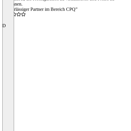
berechnen.
“Zuverlässiger Partner im Bereich CPQ”
4.5
D