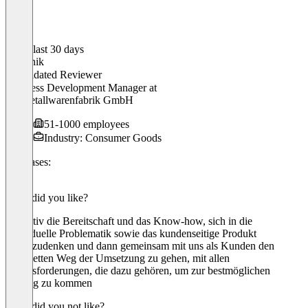
In the last 30 days
Dominik
Validated Reviewer
Business Development Manager
at
JU Metallwarenfabrik GmbH
51-1000 employees
Industry: Consumer Goods
Use cases:
CPQ
What did you like?
Definitiv die Bereitschaft und das Know-how, sich in die
individuelle Problematik sowie das kundenseitige Produkt
hineinzudenken und dann gemeinsam mit uns als Kunden den
kompletten Weg der Umsetzung zu gehen, mit allen
Herausforderungen, die dazu gehören, um zur bestmöglichen
Lösung zu kommen
What did you not like?