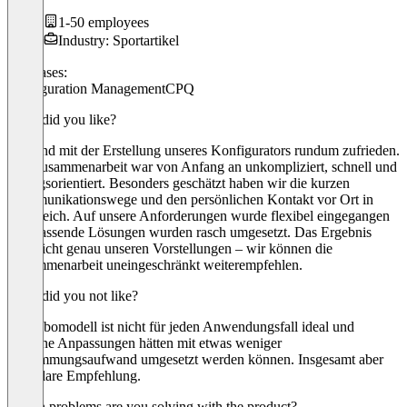
1-50 employees
Industry: Sportartikel
Use cases:
Configuration Management
CPQ
What did you like?
Wir sind mit der Erstellung unseres Konfigurators rundum zufrieden.
Die Zusammenarbeit war von Anfang an unkompliziert, schnell und
lösungsorientiert. Besonders geschätzt haben wir die kurzen
Kommunikationswege und den persönlichen Kontakt vor Ort in
Österreich. Auf unsere Anforderungen wurde flexibel eingegangen
und passende Lösungen wurden rasch umgesetzt. Das Ergebnis
entspricht genau unseren Vorstellungen – wir können die
Zusammenarbeit uneingeschränkt weiterempfehlen.
What did you not like?
Das Abomodell ist nicht für jeden Anwendungsfall ideal und
einzelne Anpassungen hätten mit etwas weniger
Abstimmungsaufwand umgesetzt werden können. Insgesamt aber
eine klare Empfehlung.
Which problems are you solving with the product?