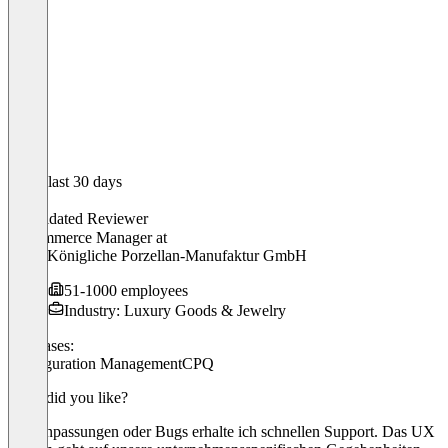
In the last 30 days
Nico
Validated Reviewer
E-Commerce Manager
at
KPM Königliche Porzellan-Manufaktur GmbH
51-1000 employees
Industry: Luxury Goods & Jewelry
Use cases:
Configuration Management
CPQ
What did you like?
Bei Anpassungen oder Bugs erhalte ich schnellen Support. Das UX