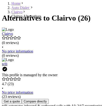
Home
Auto Dialer
Clairvo
Alternatives to Clairvo (26)
Clairvo Alternatives
Clairvo
(0 reviews)
•
No price information
(0 reviews)
telli
This profile is managed by the owner
4.7
(23)
•
No price information
(23 reviews)
Get a quote
Compare directly
telli automates inbound & outbound calls with AI: 24/7 receptionist,