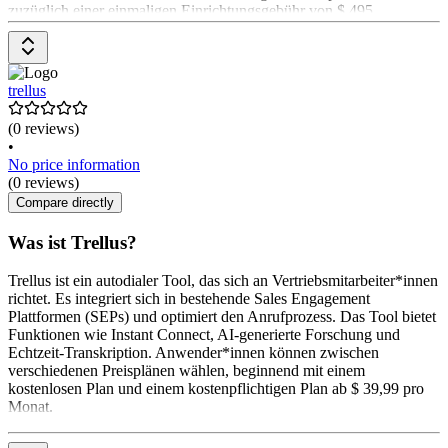
zuzüglich einer einmaligen Einrichtungsgebühr von $ 495.
Telekommunikationsgebühren werden direkt an Twilio gezahlt.
trellus
(0 reviews)
•
No price information
(0 reviews)
Compare directly
Was ist Trellus?
Trellus ist ein autodialer Tool, das sich an Vertriebsmitarbeiter*innen
richtet. Es integriert sich in bestehende Sales Engagement
Plattformen (SEPs) und optimiert den Anrufprozess. Das Tool bietet
Funktionen wie Instant Connect, AI-generierte Forschung und
Echtzeit-Transkription. Anwender*innen können zwischen
verschiedenen Preisplänen wählen, beginnend mit einem
kostenlosen Plan und einem kostenpflichtigen Plan ab $ 39,99 pro
Monat.