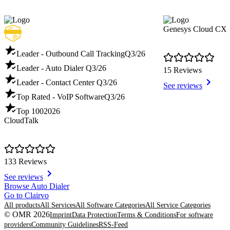
Genesys Cloud CX
Leader - Outbound Call Tracking
Q3/26
Leader - Auto Dialer
Q3/26
15 Reviews
Leader - Contact Center
Q3/26
See reviews
Top Rated - VoIP Software
Q3/26
Top 100
2026
CloudTalk
133 Reviews
See reviews
Item
Browse Auto Dialer
1
Go to Clairvo
of
All products
All Services
All Software Categories
All Service Categories
8
© OMR 2026
Imprint
Data Protection
Terms & Conditions
For software
providers
Community Guidelines
RSS-Feed