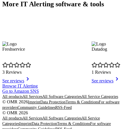
More IT Alerting software & tools
Freshservice
Datadog
3 Reviews
1 Reviews
See reviews
See reviews
Item
Browse IT Alerting
1
Go to Amazon SNS
of
All products
All Services
All Software Categories
All Service Categories
8
© OMR 2026
Imprint
Data Protection
Terms & Conditions
For software
providers
Community Guidelines
RSS-Feed
© OMR 2026
All products
All Services
All Software Categories
All Service
Categories
Imprint
Data Protection
Terms & Conditions
For software