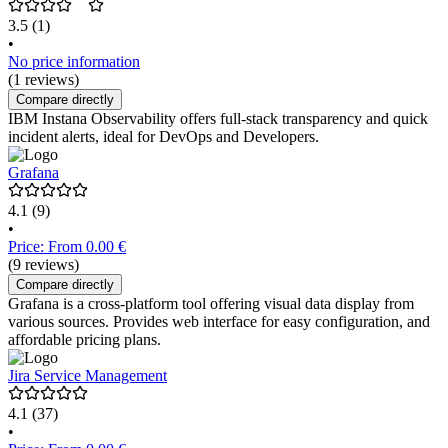
3.5
(1)
•
No price information
(1 reviews)
Compare directly
IBM Instana Observability offers full-stack transparency and quick
incident alerts, ideal for DevOps and Developers.
Grafana
4.1
(9)
•
Price: From 0.00 €
(9 reviews)
Compare directly
Grafana is a cross-platform tool offering visual data display from
various sources. Provides web interface for easy configuration, and
affordable pricing plans.
Jira Service Management
4.1
(37)
•