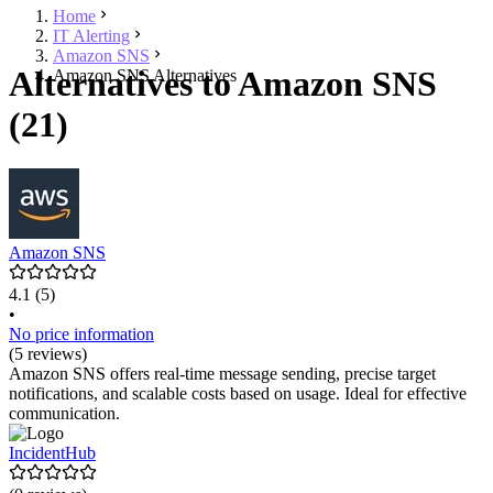
Home
IT Alerting
Amazon SNS
Alternatives to Amazon SNS
Amazon SNS Alternatives
(21)
Amazon SNS
4.1
(5)
•
No price information
(5 reviews)
Amazon SNS offers real-time message sending, precise target
notifications, and scalable costs based on usage. Ideal for effective
communication.
IncidentHub