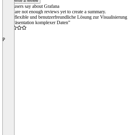
Write a review
What users say about Grafana
There are not enough reviews yet to create a summary.
“Eine flexible und benutzerfreundliche Lösung zur Visualisierung
und Präsentation komplexer Daten”
3.0
P