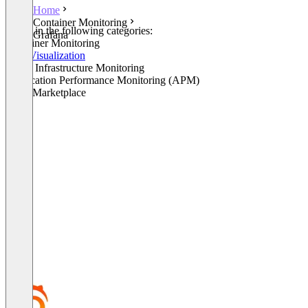
Home
Container Monitoring
Listed in the following categories:
Grafana
Container Monitoring
Data Visualization
Cloud Infrastructure Monitoring
Application Performance Monitoring (APM)
AWS Marketplace
+4