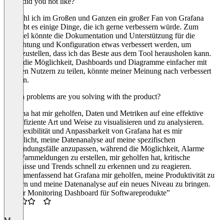
What did you not like?
Obwohl ich im Großen und Ganzen ein großer Fan von Grafana
bin, gibt es einige Dinge, die ich gerne verbessern würde. Zum
Beispiel könnte die Dokumentation und Unterstützung für die
Einrichtung und Konfiguration etwas verbessert werden, um
sicherzustellen, dass ich das Beste aus dem Tool herausholen kann.
Auch die Möglichkeit, Dashboards und Diagramme einfacher mit
anderen Nutzern zu teilen, könnte meiner Meinung nach verbessert
werden.
Which problems are you solving with the product?
Grafana hat mir geholfen, Daten und Metriken auf eine effektive
und effiziente Art und Weise zu visualisieren und zu analysieren.
Die Flexibilität und Anpassbarkeit von Grafana hat es mir
ermöglicht, meine Datenanalyse auf meine spezifischen
Anwendungsfälle anzupassen, während die Möglichkeit, Alarme
und Warnmeldungen zu erstellen, mir geholfen hat, kritische
Ereignisse und Trends schnell zu erkennen und zu reagieren.
Zusammenfassend hat Grafana mir geholfen, meine Produktivität zu
steigern und meine Datenanalyse auf ein neues Niveau zu bringen.
“Super Monitoring Dashboard für Softwareprodukte”
3.5