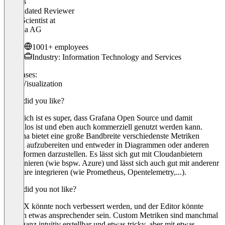
Marius
Validated Reviewer
Data Scientist
at
Atruvia AG
1001+ employees
Industry: Information Technology and Services
Use cases:
Data Visualization
What did you like?
Natürlich ist es super, dass Grafana Open Source und damit
kostenlos ist und eben auch kommerziell genutzt werden kann.
Grafana bietet eine große Bandbreite verschiedenste Metriken
visuell aufzubereiten und entweder in Diagrammen oder anderen
Datenformen darzustellen. Es lässt sich gut mit Cloudanbietern
kombinieren (wie bspw. Azure) und lässt sich auch gut mit anderenr
Software integrieren (wie Prometheus, Opentelemetry,...).
What did you not like?
Die UX könnte noch verbessert werden, und der Editor könnte
optisch etwas ansprechender sein. Custom Metriken sind manchmal
nicht ganz intuitiv erstellbar und etwas tricky, aber mit etwas