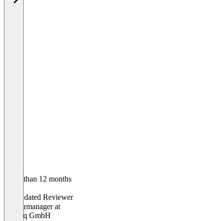
Older than 12 months
Sonja
Validated Reviewer
Partnermanager
at
emetriq GmbH