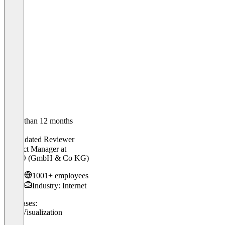
Older than 12 months
Inna
Validated Reviewer
Product Manager
at
OTTO (GmbH & Co KG)
1001+ employees
Industry: Internet
Use cases:
Data Visualization