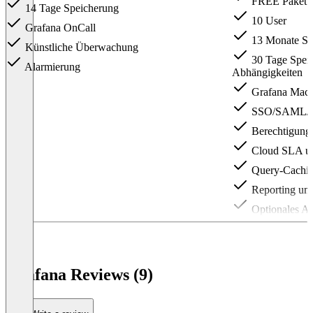
FREE Paket 
14 Tage Speicherung
10 User
Grafana OnCall
13 Monate Spe
Künstliche Überwachung
30 Tage Speic
Alarmierung
Abhängigkeiten
Grafana Mach
SSO/SAML/
Berechtigunge
Cloud SLA un
Query-Cachi
Reporting un
Optionales Ad
Item
1
of
4
Grafana Reviews (9)