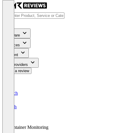
Software
Services
Content
For Providers
Write a review
Deutsch
English
Container Monitoring