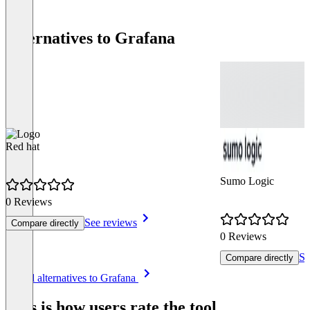
Alternatives to Grafana
Red hat
Sumo Logic
0 Reviews
See reviews
Compare directly
0 Reviews
Se
Compare directly
Item
See all alternatives to Grafana
1
of
This is how users rate the tool
6