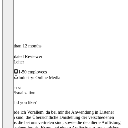
Older than 12 months
Julian
Validated Reviewer
Team Leiter
1-50 employees
Industry: Online Media
Use cases:
Data Visualization
What did you like?
Gut finde ich Vorallem, da bei mir die Anwendung in Listener
Zahlen sind, die Übersichtliche Darstellung der verschiedenen
Streams die bei uns vertreten sind, sowie die detailierte Auflistung
der einzelnen Inputs. Bspw. bei einem Audiostream, aus welchen