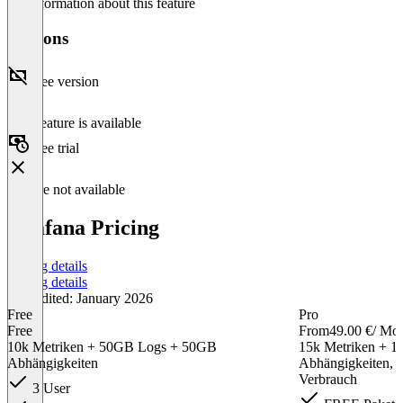
No information about this feature
Versions
Free version
This feature is available
Free trial
Feature not available
Grafana Pricing
Pricing details
Pricing details
Last edited: January 2026
Free
Pro
Free
From
49.00 €
/ Mo
10k Metriken + 50GB Logs + 50GB
15k Metriken + 
Abhängigkeiten
Abhängigkeiten, 
Verbrauch
3 User