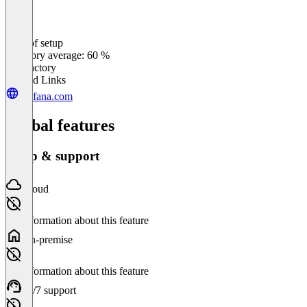
Ease of setup
0
%
Category average: 60 %
Satisfactory
Related Links
grafana.com
Global features
Setup & support
Cloud
No information about this feature
On-premise
No information about this feature
24/7 support