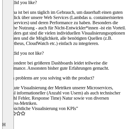
What did you like?
Grafana ist bei uns täglich im Gebrauch, um dauerhaft einen guten
Überblick über unsere Web Services (Lambdas u. containerisierten
Microservices) und deren Performance zu haben. Besonders die
einfache Nutzung - auch für Nicht-Entwickler*innen -ist ein Vorteil.
Besonders gut sind die vielen individuellen Visualisierungsoptionen
der Daten und die Möglichkeit, alle benötigten Quellen (z.B.
Prometheus, CloudWatch etc.) einfach zu integrieren.
What did you not like?
Insbesondere bei größeren Dashboards leidet teilweise die
Performance. Ansonsten bisher gute Erfahrungen gemacht.
Which problems are you solving with the product?
Sehr gute Visualisierung der Metriken unserer Microservices,
sowohl informationeller (Anzahl von Usern) als auch technischer
(Anzahl Fehler, Response Time) Natur sowie von diversen
Business-Metriken.
“Übersichtliche Visualisierung von KPIs”
4.5
H