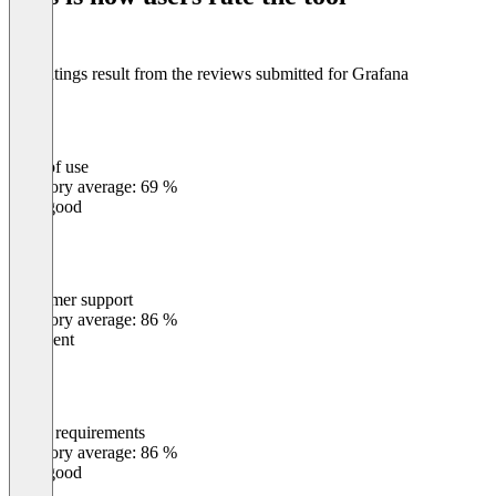
The ratings result from the reviews submitted for Grafana
Ease of use
0
%
Category average: 69 %
Very good
Customer support
0
%
Category average: 86 %
Excellent
Meets requirements
0
%
Category average: 86 %
Very good