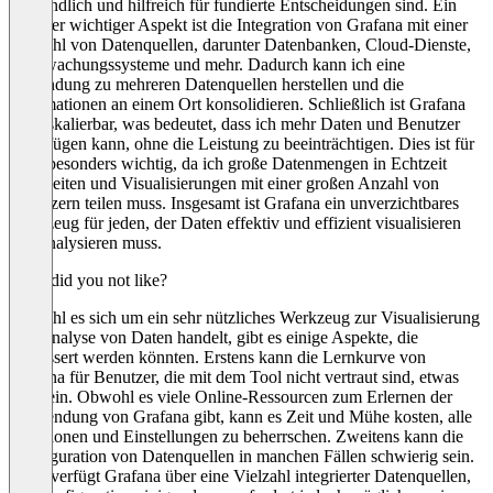
verständlich und hilfreich für fundierte Entscheidungen sind. Ein
weiterer wichtiger Aspekt ist die Integration von Grafana mit einer
Vielzahl von Datenquellen, darunter Datenbanken, Cloud-Dienste,
Überwachungssysteme und mehr. Dadurch kann ich eine
Verbindung zu mehreren Datenquellen herstellen und die
Informationen an einem Ort konsolidieren. Schließlich ist Grafana
hoch skalierbar, was bedeutet, dass ich mehr Daten und Benutzer
hinzufügen kann, ohne die Leistung zu beeinträchtigen. Dies ist für
mich besonders wichtig, da ich große Datenmengen in Echtzeit
verarbeiten und Visualisierungen mit einer großen Anzahl von
Benutzern teilen muss. Insgesamt ist Grafana ein unverzichtbares
Werkzeug für jeden, der Daten effektiv und effizient visualisieren
und analysieren muss.
What did you not like?
Obwohl es sich um ein sehr nützliches Werkzeug zur Visualisierung
und Analyse von Daten handelt, gibt es einige Aspekte, die
verbessert werden könnten. Erstens kann die Lernkurve von
Grafana für Benutzer, die mit dem Tool nicht vertraut sind, etwas
steil sein. Obwohl es viele Online-Ressourcen zum Erlernen der
Verwendung von Grafana gibt, kann es Zeit und Mühe kosten, alle
Funktionen und Einstellungen zu beherrschen. Zweitens kann die
Konfiguration von Datenquellen in manchen Fällen schwierig sein.
Zwar verfügt Grafana über eine Vielzahl integrierter Datenquellen,