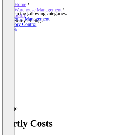
Home
Warehouse Management
Listed in the following categories:
Sortly
Warehouse Management
Sortly Pricings
Inventory Control
Barcode
Sortly Costs