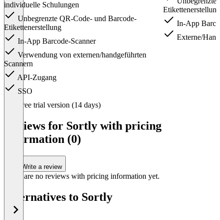
Unbegrenzte 
individuelle Schulungen
Etikettenerstellun
Unbegrenzte QR-Code- und Barcode-
In-App Barco
Etikettenerstellung
Externe/Hand
In-App Barcode-Scanner
Verwendung von externen/handgeführten
Scannern
API-Zugang
SSO
Item
Free trial version (14 days)
1
of
Reviews for Sortly with pricing
4
information (0)
Write a review
There are no reviews with pricing information yet.
Alternatives to Sortly