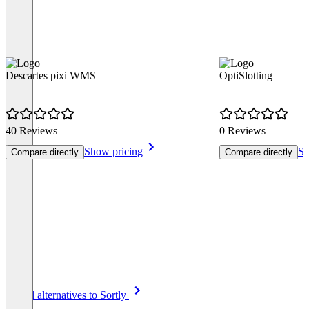
Descartes pixi WMS
OptiSlotting
40 Reviews
0 Reviews
Show pricing
Sh
Compare directly
Compare directly
Item
See all alternatives to Sortly
1