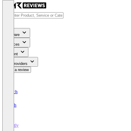
Software
Services
Content
For Providers
Write a review
Deutsch
English
Sortly