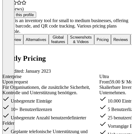
(0 reviews)
Claim this profile
Sortly is an inventory tool for small to medium businesses, offering
photo, barcode, and QR code tracking. Various pricing plans
available.
Global
Screenshots
Overview
Alternatives
Pricing
Reviews
features
& Videos
Sortly Pricing
Last edited: January 2023
Enterprise
Ultra
Upon request
From
59.00 $
/ Mo
Für Organisationen, die zusätzliche Sicherheit,
Skalierbare Inven
Kontrolle und Unterstützung benötigen.
Unternehmen.
Unbegrenzte Einträge
10.000 Einträ
10+ Benutzerlizenzen
5 Benutzerliz
Unbegrenzte Anzahl benutzerdefinierter
25 benutzerdef
Felder
Vorrangige E-
Geplante telefonische Unterstützung und