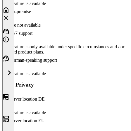
This feature is available
Ergebnisse, mit denen sich die Einsparung umsetzen lässt.
On-premise
Feature not available
24/7 support
This feature is only available under specific circumstances and / or
selected product plans.
German-speaking support
This feature is available
Data Privacy
Server location DE
This feature is available
Server location EU