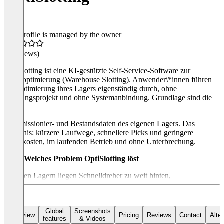
This profile is managed by the owner
(0 reviews)
OptiSlotting ist eine KI-gestützte Self-Service-Software zur
Lageroptimierung (Warehouse Slotting). Anwender\*innen führen
die Optimierung ihres Lagers eigenständig durch, ohne
Beratungsprojekt und ohne Systemanbindung. Grundlage sind die
realen
Kommissionier- und Bestandsdaten des eigenen Lagers. Das
Ergebnis: kürzere Laufwege, schnellere Picks und geringere
Lagerkosten, im laufenden Betrieb und ohne Unterbrechung.
Welches Problem OptiSlotting löst
In vielen Lagern liegen Schnelldreher zu weit hinten,
Langsamdreher belegen die besten Plätze und Kommissionierwege
haben sich über Jahre eingeschlichen. Die Folge sind unnötige
Wege, verlorene Zeit und ein Durchsatz unter dem eigentlichen
Potenzial. OptiSlotting macht dieses versteckte Einsparpotenzial
Global
Screenshots
Overview
Pricing
Reviews
Contact
Alte
features
& Videos
sichtbar und liefert eine konkrete, umsetzbare