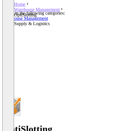
Home
Warehouse Management
Listed in the following categories:
OptiSlotting
Warehouse Management
Other Supply & Logistics
OptiSlotting