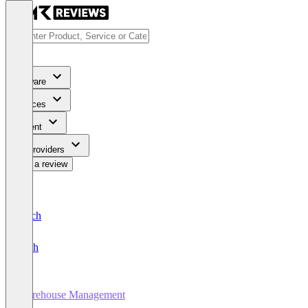
Software
Services
Content
For Providers
Write a review
Deutsch
English
Warehouse Management