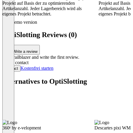
Projekt auf Basis der zu optimierenden
Projekt auf Basis 
Artikelanzahl. Jeder Lagerbereich wird als
Artikelanzahl. Jed
eigenes Projekt betrachtet.
eigenes Projekt be
Item
Demo version
1
of
OptiSlotting Reviews (0)
4
Write a review
Be a trailblazer and write the first review.
Get in contact
Kostenfrei starten
Contact
Alternatives to OptiSlotting
360ᵉ by e-velopment
Descartes pixi WM