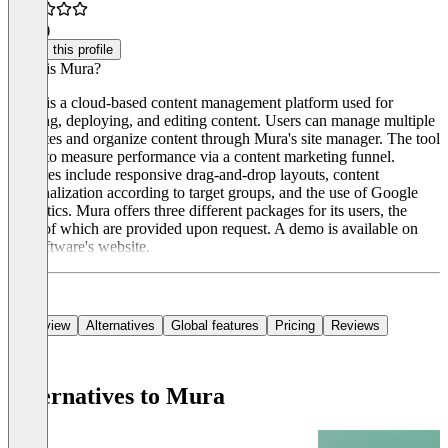
4.5
(1)
Claim this profile
What is Mura?
Mura is a cloud-based content management platform used for
creating, deploying, and editing content. Users can manage multiple
websites and organize content through Mura's site manager. The tool
helps to measure performance via a content marketing funnel.
Features include responsive drag-and-drop layouts, content
personalization according to target groups, and the use of Google
Analytics. Mura offers three different packages for its users, the
costs of which are provided upon request. A demo is available on
the software's website.
Overview
Alternatives
Global features
Pricing
Reviews
Alternatives to Mura