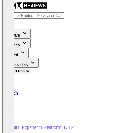
Software
Services
Content
For Providers
Write a review
Deutsch
English
Digital Experience Plattform (DXP)