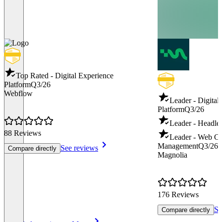
Top Rated - Digital Experience
Platform
Q3/26
Webflow
Leader - Digital
Platform
Q3/26
Leader - Headl
88 Reviews
Leader - Web Co
Management
Q3/26
See reviews
Compare directly
Magnolia
176 Reviews
Se
Compare directly
Item