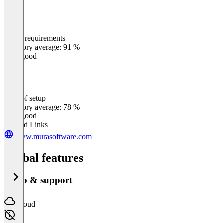
Meets requirements
0
%
Category average: 91 %
Very good
Ease of setup
0
%
Category average: 78 %
Very good
Related Links
www.murasoftware.com
Global features
Setup & support
Cloud