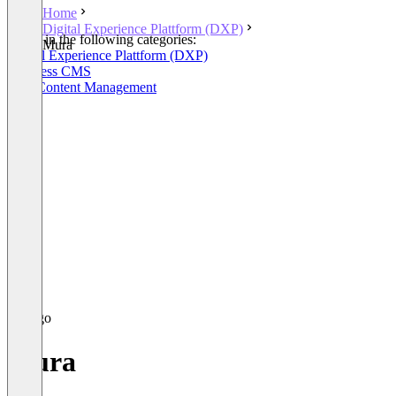
Home
Digital Experience Plattform (DXP)
Listed in the following categories:
Mura
Digital Experience Plattform (DXP)
Headless CMS
Web Content Management
Mura