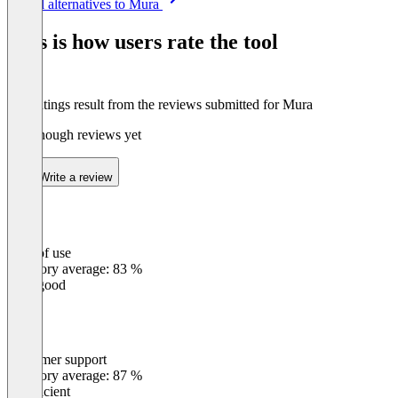
See all alternatives to Mura
1
of
This is how users rate the tool
8
The ratings result from the reviews submitted for Mura
Not enough reviews yet
Write a review
Ease of use
0
%
Category average: 83 %
Very good
Customer support
0
%
Category average: 87 %
Insufficient