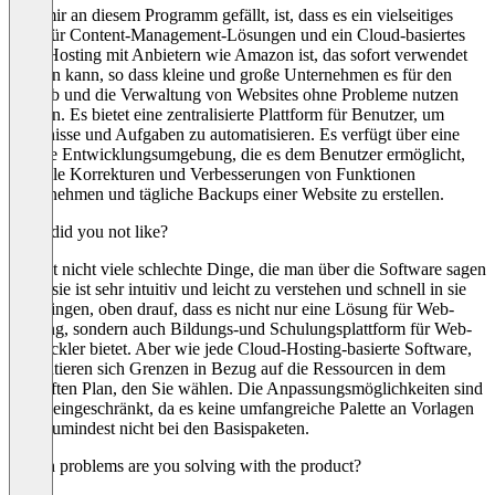
Was mir an diesem Programm gefällt, ist, dass es ein vielseitiges
Tool für Content-Management-Lösungen und ein Cloud-basiertes
Web-Hosting mit Anbietern wie Amazon ist, das sofort verwendet
werden kann, so dass kleine und große Unternehmen es für den
Betrieb und die Verwaltung von Websites ohne Probleme nutzen
können. Es bietet eine zentralisierte Plattform für Benutzer, um
Ereignisse und Aufgaben zu automatisieren. Es verfügt über eine
sichere Entwicklungsumgebung, die es dem Benutzer ermöglicht,
schnelle Korrekturen und Verbesserungen von Funktionen
vorzunehmen und tägliche Backups einer Website zu erstellen.
What did you not like?
Es gibt nicht viele schlechte Dinge, die man über die Software sagen
kann, sie ist sehr intuitiv und leicht zu verstehen und schnell in sie
zu springen, oben drauf, dass es nicht nur eine Lösung für Web-
Hosting, sondern auch Bildungs-und Schulungsplattform für Web-
Entwickler bietet. Aber wie jede Cloud-Hosting-basierte Software,
präsentieren sich Grenzen in Bezug auf die Ressourcen in dem
gekauften Plan, den Sie wählen. Die Anpassungsmöglichkeiten sind
etwas eingeschränkt, da es keine umfangreiche Palette an Vorlagen
gibt, zumindest nicht bei den Basispaketen.
Which problems are you solving with the product?