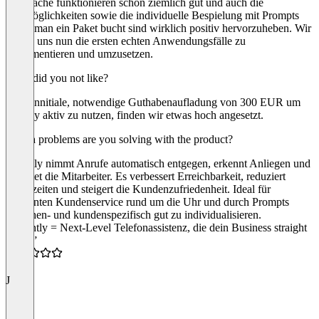
Gespräche funktionieren schon ziemlich gut und auch die
Testmöglichkeiten sowie die individuelle Bespielung mit Prompts
bevor man ein Paket bucht sind wirklich positiv hervorzuheben. Wir
freuen uns nun die ersten echten Anwendungsfälle zu
implementieren und umzusetzen.
What did you not like?
- Die innitiale, notwendige Guthabenaufladung von 300 EUR um
fluently aktiv zu nutzen, finden wir etwas hoch angesetzt.
Which problems are you solving with the product?
Fluently nimmt Anrufe automatisch entgegen, erkennt Anliegen und
entlastet die Mitarbeiter. Es verbessert Erreichbarkeit, reduziert
Wartezeiten und steigert die Kundenzufriedenheit. Ideal für
effizienten Kundenservice rund um die Uhr und durch Prompts
branchen- und kundenspezifisch gut zu individualisieren.
“Fluently = Next-Level Telefonassistenz, die dein Business straight
rockt!”
5.0
J