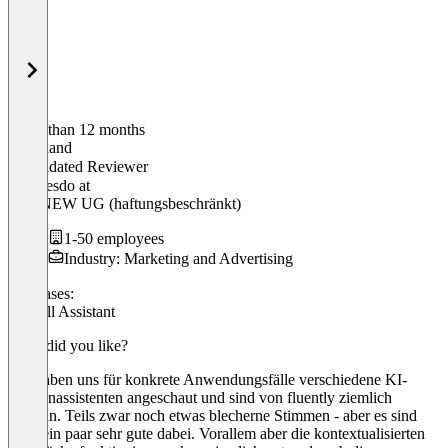
Older than 12 months
Ferdinand
Validated Reviewer
Mr. Desdo
at
VALNEW UG (haftungsbeschränkt)
1-50 employees
Industry: Marketing and Advertising
Use cases:
AI Call Assistant
What did you like?
Wir haben uns für konkrete Anwendungsfälle verschiedene KI-
Telefonassistenten angeschaut und sind von fluently ziemlich
angetan. Teils zwar noch etwas blecherne Stimmen - aber es sind
auch ein paar sehr gute dabei. Vorallem aber die kontextualisierten