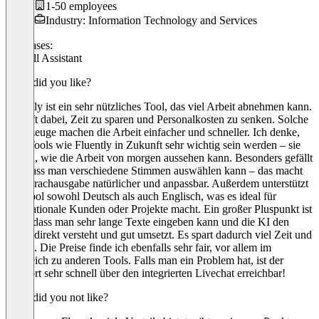
1-50 employees
Industry: Information Technology and Services
Use cases:
AI Call Assistant
What did you like?
Fluently ist ein sehr nützliches Tool, das viel Arbeit abnehmen kann.
Es hilft dabei, Zeit zu sparen und Personalkosten zu senken. Solche
Werkzeuge machen die Arbeit einfacher und schneller. Ich denke,
dass Tools wie Fluently in Zukunft sehr wichtig sein werden – sie
zeigen, wie die Arbeit von morgen aussehen kann. Besonders gefällt
mir, dass man verschiedene Stimmen auswählen kann – das macht
die Sprachausgabe natürlicher und anpassbar. Außerdem unterstützt
das Tool sowohl Deutsch als auch Englisch, was es ideal für
internationale Kunden oder Projekte macht. Ein großer Pluspunkt ist
auch, dass man sehr lange Texte eingeben kann und die KI den
Inhalt direkt versteht und gut umsetzt. Es spart dadurch viel Zeit und
Arbeit. Die Preise finde ich ebenfalls sehr fair, vor allem im
Vergleich zu anderen Tools. Falls man ein Problem hat, ist der
Support sehr schnell über den integrierten Livechat erreichbar!
What did you not like?