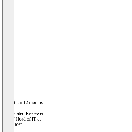
Older than 12 months
Lukas
Validated Reviewer
CEO / Head of IT
at
Key2Host