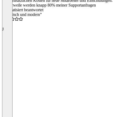
keine zusätzlichen Kosten für neue Mitarbeiter und Einschulungen.
Mittlerweile werden knapp 80% meiner Supportanfragen
automatisiert beantwortet
“Praktisch und modern”
4.5
J