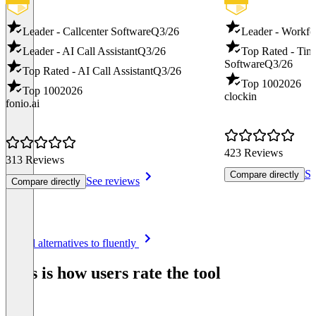
Leader - Callcenter Software
Q3/26
Leader - Workf
Leader - AI Call Assistant
Q3/26
Top Rated - Tim
Software
Q3/26
Top Rated - AI Call Assistant
Q3/26
Top 100
2026
Top 100
2026
clockin
fonio.ai
423 Reviews
313 Reviews
Se
Compare directly
See reviews
Compare directly
Item
See all alternatives to fluently
1
of
This is how users rate the tool
8