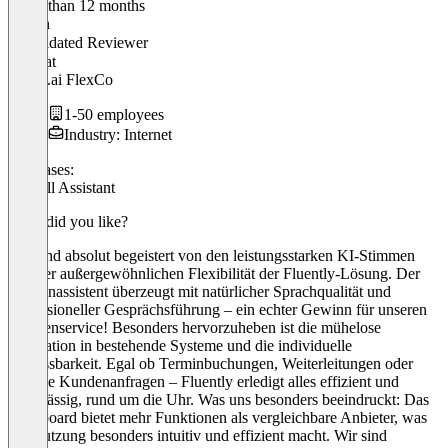
Older than 12 months
Martin
Validated Reviewer
CEO
at
servas.ai FlexCo
1-50 employees
Industry: Internet
Use cases:
AI Call Assistant
What did you like?
Wir sind absolut begeistert von den leistungsstarken KI-Stimmen
und der außergewöhnlichen Flexibilität der Fluently-Lösung. Der
Telefonassistent überzeugt mit natürlicher Sprachqualität und
professioneller Gesprächsführung – ein echter Gewinn für unseren
Kundenservice! Besonders hervorzuheben ist die mühelose
Integration in bestehende Systeme und die individuelle
Anpassbarkeit. Egal ob Terminbuchungen, Weiterleitungen oder
häufige Kundenanfragen – Fluently erledigt alles effizient und
zuverlässig, rund um die Uhr. Was uns besonders beeindruckt: Das
Dashboard bietet mehr Funktionen als vergleichbare Anbieter, was
die Nutzung besonders intuitiv und effizient macht. Wir sind