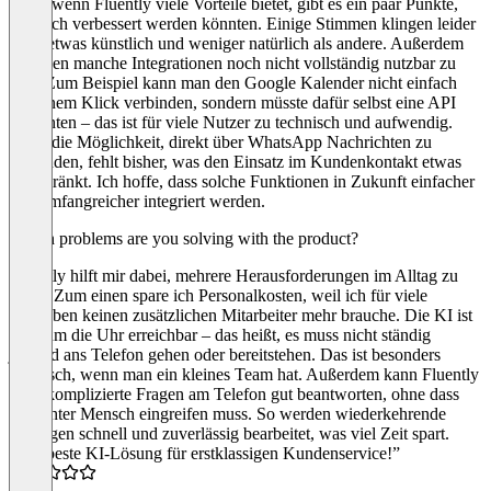
Auch wenn Fluently viele Vorteile bietet, gibt es ein paar Punkte,
die noch verbessert werden könnten. Einige Stimmen klingen leider
noch etwas künstlich und weniger natürlich als andere. Außerdem
scheinen manche Integrationen noch nicht vollständig nutzbar zu
sein. Zum Beispiel kann man den Google Kalender nicht einfach
mit einem Klick verbinden, sondern müsste dafür selbst eine API
einrichten – das ist für viele Nutzer zu technisch und aufwendig.
Auch die Möglichkeit, direkt über WhatsApp Nachrichten zu
versenden, fehlt bisher, was den Einsatz im Kundenkontakt etwas
einschränkt. Ich hoffe, dass solche Funktionen in Zukunft einfacher
und umfangreicher integriert werden.
Which problems are you solving with the product?
Fluently hilft mir dabei, mehrere Herausforderungen im Alltag zu
lösen. Zum einen spare ich Personalkosten, weil ich für viele
Aufgaben keinen zusätzlichen Mitarbeiter mehr brauche. Die KI ist
rund um die Uhr erreichbar – das heißt, es muss nicht ständig
jemand ans Telefon gehen oder bereitstehen. Das ist besonders
praktisch, wenn man ein kleines Team hat. Außerdem kann Fluently
auch komplizierte Fragen am Telefon gut beantworten, ohne dass
ein echter Mensch eingreifen muss. So werden wiederkehrende
Anfragen schnell und zuverlässig bearbeitet, was viel Zeit spart.
“Die beste KI-Lösung für erstklassigen Kundenservice!”