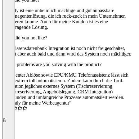
Fluently ist eine unheimlich mächtige und gut anpassbare
Telefonagentenlösung, die ich ruck-zuck in mein Unternehmen
integrieren konnte. Auch für meine Kunden ist es eine
hervorragende Lösung.
What did you not like?
Die Wissensdatenbank-Integration ist noch nicht freigeschaltet,
kommt aber auch bald und dann wird das System noch mächtiger.
Which problems are you solving with the product?
Call-Center Ablöse sowie EPU/KMU Telefonassistenz lässt sich
damit extrem toll automatisieren. Zudem kann durch die Tool-
Integration jegliches externes System (Tischreservierung,
Terminreseriverung, Angebotslegung, CRM Integration)
angebunden und umfangreiche Prozesse automatsiiert werden.
“Fluently für meine Werbeagentur”
5.0
B