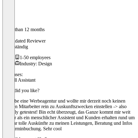
Older than 12 months
Julian
Validated Reviewer
Selbstständig
1-50 employees
Industry: Design
Use cases:
AI Call Assistant
What did you like?
Ich habe eine Werbeagentur und wollte mir derzeit noch keinen
eigenen Mitarbeiter rein zu Auskunftszwecken einstellen -> also
Fluently getestest! Bin echt überzeugt, das Ganze kommt mir weit
billiger als ein menschlicher Assistent und Kunden erhalten rund um
die Uhr tolle Auskünfte zu meinen Leistungen, Beratung und Infos
zur Terminbuchung. Sehr cool