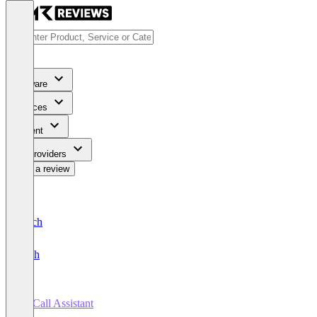
Software
Services
Content
For Providers
Write a review
Deutsch
English
AI Call Assistant