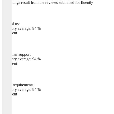
The ratings result from the reviews submitted for fluently
Ease of use
0
%
Category average: 94 %
Excellent
Customer support
0
%
Category average: 94 %
Excellent
Meets requirements
0
%
Category average: 94 %
Excellent