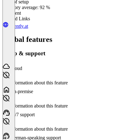
Ease of setup
0
%
Category average: 92 %
Excellent
Related Links
fluently.at
Global features
Setup & support
Cloud
No information about this feature
On-premise
No information about this feature
24/7 support
No information about this feature
German-speaking support