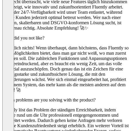
regelrecht überrascht, wie viele neue Features täglich hinzukommen
– das zeigt, wie innovativ und zukunftsorientiert Fluently arbeitet.
Dank der 24/7-Verfügbarkeit wird unser Team entlastet, während
unsere Kunden jederzeit optimal betreut werden. Wer nach einer
smarten, skalierbaren und DSGVO-konformen Lösung sucht, ist
hier genau richtig. Absolute Empfehlung! 🚀✨
What did you not like?
Eigentlich nichts! Wenn überhaupt, dann höchstens, dass Fluently so
viele Möglichkeiten bietet, dass man gar nicht weiß, wo man zuerst
ansetzen soll. Die zahlreichen Funktionen und Anpassungsoptionen
sind beeindruckend, aber es braucht ein wenig Zeit, um das volle
Potenzial auszuschöpfen. Doch genau das ist ein Zeichen für eine
leistungsstarke und zukunftssichere Lösung, die mit den
Anforderungen wächst. Wer sich einmal eingearbeitet hat, profitiert
von einem System, das mehr kann als die meisten anderen auf dem
Markt! 🚀
Which problems are you solving with the product?
Fluently löst das Problem der ständigen Erreichbarkeit, indem
Anrufe rund um die Uhr professionell entgegengenommen und
bearbeitet werden. Dadurch gehen keine Anfragen mehr verloren
und die Kundenzufriedenheit steigt erheblich. Ein weiterer Vorteil ist
die automatische Beantwortung wiederkehrender Fragen, sodass