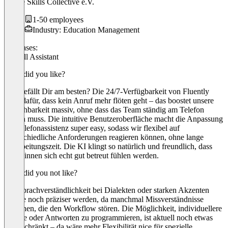
Future Skills Collective e.V.
1-50 employees
Industry: Education Management
Use cases:
AI Call Assistant
What did you like?
Was gefällt Dir am besten? Die 24/7-Verfügbarkeit von Fluently
sorgt dafür, dass kein Anruf mehr flöten geht – das boostet unsere
Erreichbarkeit massiv, ohne dass das Team ständig am Telefon
kleben muss. Die intuitive Benutzeroberfläche macht die Anpassung
der Telefonassistenz super easy, sodass wir flexibel auf
unterschiedliche Anforderungen reagieren können, ohne lange
Einarbeitungszeit. Die KI klingt so natürlich und freundlich, dass
Kund:innen sich echt gut betreut fühlen werden.
What did you not like?
Die Sprachverständlichkeit bei Dialekten oder starken Akzenten
könnte noch präziser werden, da manchmal Missverständnisse
entstehen, die den Workflow stören. Die Möglichkeit, individuellere
Skripte oder Antworten zu programmieren, ist aktuell noch etwas
eingeschränkt – da wäre mehr Flexibilität nice für spezielle