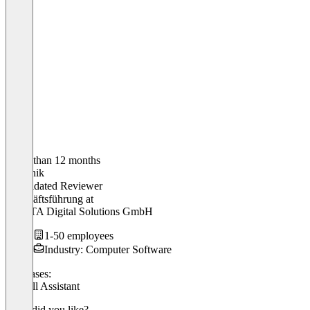
Older than 12 months
Dominik
Validated Reviewer
Geschäftsführung
at
ROXTA Digital Solutions GmbH
1-50 employees
Industry: Computer Software
Use cases:
AI Call Assistant
What did you like?