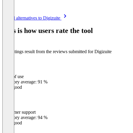
Item
See all alternatives to Digizuite
1
of
This is how users rate the tool
8
The ratings result from the reviews submitted for Digizuite
Ease of use
0
%
Category average: 91 %
Very good
Customer support
0
%
Category average: 94 %
Very good