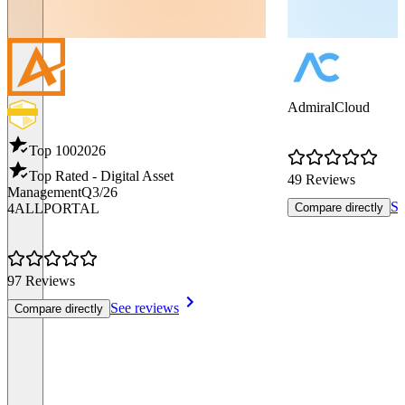
AdmiralCloud
Top 100
2026
Top Rated - Digital Asset
49 Reviews
Management
Q3/26
Se
4ALLPORTAL
Compare directly
97 Reviews
See reviews
Compare directly