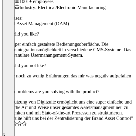
1001+ employees
Industry: Electrical/Electronic Manufacturing
Use cases:
Digital Asset Management (DAM)
What did you like?
Die super einfach gestaltete Bedienungsoberfläche. Die
Systemintegrationsmöglichkeit in verschiedene CMS-Systeme. Das
sehr granulare Usermanangement-System.
What did you not like?
Bisher noch zu wenig Erfahrungen das mir was negativ aufgefallen
wäre
Which problems are you solving with the product?
Die Nutzung von Digitzuite ermöglicht uns eine super einfache und
hilfreiche Art und Weise unser gesamtes Assetsmanagment neu zu
überdenken und mit State-of-the-art Prozessen zu strukturieren.
“Digizuite hilft uns bei der Zentralisierung der Brand Asset Control”
5.0
S