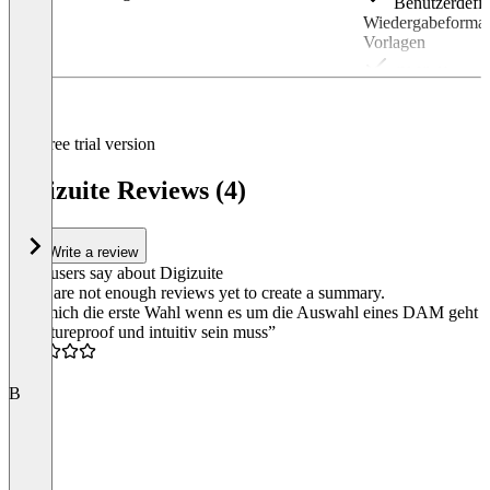
Benutzerdefin
Wiedergabeformate
Vorlagen
CMS-Konnekto
Datenmigrati
Unterstützung
Free trial version
anderen Konnekto
Marketplace
Digizuite Reviews (4)
Einrichtung v
Hyper-Care n
Write a review
Schulung von
What users say about Digizuite
There are not enough reviews yet to create a summary.
Silber- oder 
“Für mich die erste Wahl wenn es um die Auswahl eines DAM geht
Engagierter 
das futureproof und intuitiv sein muss”
4.5
B