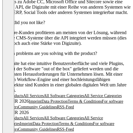
Plugins zu Adobe CC, Microsoft Office und Sitecore sowie eine
offene API, die Digizuite mit einer Reihe von anderen Systemen wie
PIM, ERP, Social Tools oder anderen Systemen integrierbar macht.
What did you not like?
Sitecore-Kunden profitieren am meisten von der Lösung, während
andere CMS-Systeme über die API integriert werden müssen (dies
ist jedoch auch eine Stärke von Digizuite).
Which problems are you solving with the product?
Digizuite hat eine intuitive Benutzeroberfläche und viele Plugins,
die mit der Software "out of the box" geliefert werden und die
häufigsten Herausforderungen für Unternehmen lösen. Mit einer
starken Workflow-Engine und einer hochleistungsfähigen
Architektur sind Kunden in einer globalen digitalen Welt um Jahre
voraus.
All products
All Services
All Software Categories
All Service Categories
© OMR 2026
Imprint
Data Protection
Terms & Conditions
For software
providers
Community Guidelines
RSS-Feed
© OMR 2026
All products
All Services
All Software Categories
All Service
Categories
Imprint
Data Protection
Terms & Conditions
For software
providers
Community Guidelines
RSS-Feed