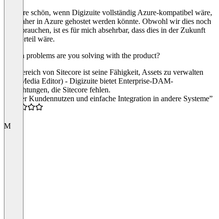
Es wäre schön, wenn Digizuite vollständig Azure-kompatibel wäre,
und daher in Azure gehostet werden könnte. Obwohl wir dies noch
nicht brauchen, ist es für mich absehrbar, dass dies in der Zukunft
ein Vorteil wäre.
Which problems are you solving with the product?
Ein Bereich von Sitecore ist seine Fähigkeit, Assets zu verwalten
(d.h. Media Editor) - Digizuite bietet Enterprise-DAM-
Einrichtungen, die Sitecore fehlen.
“Hoher Kundennutzen und einfache Integration in andere Systeme”
5.0
M