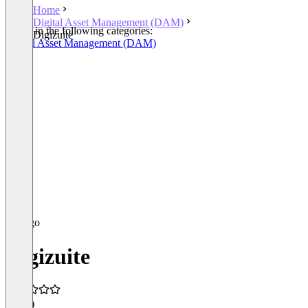
Home
Digital Asset Management (DAM)
Listed in the following categories:
Digizuite
Digital Asset Management (DAM)
Digizuite
4.6
(4)