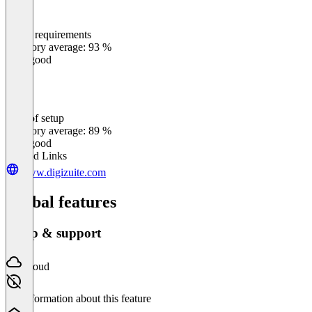
Meets requirements
0
%
Category average: 93 %
Very good
Ease of setup
0
%
Category average: 89 %
Very good
Related Links
www.digizuite.com
Global features
Setup & support
Cloud
No information about this feature