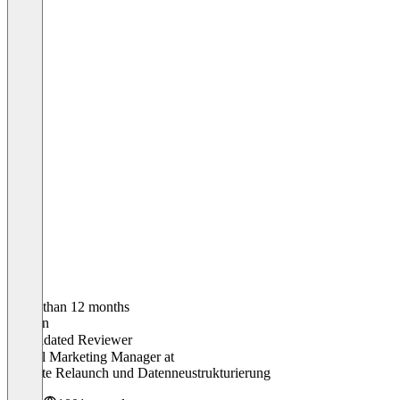
Item
1
of
3
Older than 12 months
Bastian
Validated Reviewer
Digital Marketing Manager
at
Website Relaunch und Datenneustrukturierung