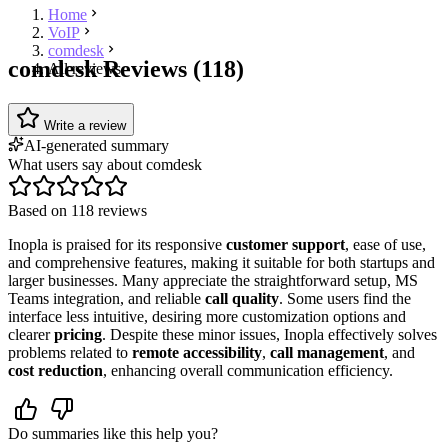
Home
VoIP
comdesk
comdesk Reviews (118)
All reviews
Write a review
AI-generated summary
What users say about comdesk
Based on 118 reviews
Inopla is praised for its responsive
customer support
, ease of use,
and comprehensive features, making it suitable for both startups and
larger businesses. Many appreciate the straightforward setup, MS
Teams integration, and reliable
call quality
. Some users find the
interface less intuitive, desiring more customization options and
clearer
pricing
. Despite these minor issues, Inopla effectively solves
problems related to
remote accessibility
,
call management
, and
cost reduction
, enhancing overall communication efficiency.
Do summaries like this help you?