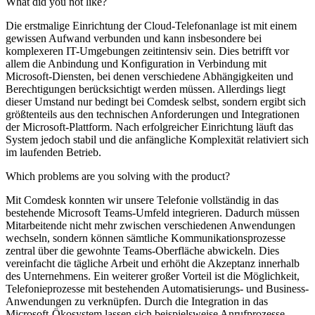
What did you not like?
Die erstmalige Einrichtung der Cloud-Telefonanlage ist mit einem
gewissen Aufwand verbunden und kann insbesondere bei
komplexeren IT-Umgebungen zeitintensiv sein. Dies betrifft vor
allem die Anbindung und Konfiguration in Verbindung mit
Microsoft-Diensten, bei denen verschiedene Abhängigkeiten und
Berechtigungen berücksichtigt werden müssen. Allerdings liegt
dieser Umstand nur bedingt bei Comdesk selbst, sondern ergibt sich
größtenteils aus den technischen Anforderungen und Integrationen
der Microsoft-Plattform. Nach erfolgreicher Einrichtung läuft das
System jedoch stabil und die anfängliche Komplexität relativiert sich
im laufenden Betrieb.
Which problems are you solving with the product?
Mit Comdesk konnten wir unsere Telefonie vollständig in das
bestehende Microsoft Teams-Umfeld integrieren. Dadurch müssen
Mitarbeitende nicht mehr zwischen verschiedenen Anwendungen
wechseln, sondern können sämtliche Kommunikationsprozesse
zentral über die gewohnte Teams-Oberfläche abwickeln. Dies
vereinfacht die tägliche Arbeit und erhöht die Akzeptanz innerhalb
des Unternehmens. Ein weiterer großer Vorteil ist die Möglichkeit,
Telefonieprozesse mit bestehenden Automatisierungs- und Business-
Anwendungen zu verknüpfen. Durch die Integration in das
Microsoft-Ökosystem lassen sich beispielsweise Anrufprozesse,