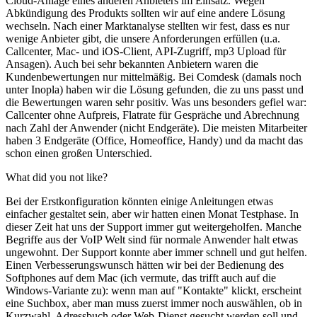
Cloud-Anlage eines anderen Anbieters im Einsatz. Wegen
Abkündigung des Produkts sollten wir auf eine andere Lösung
wechseln. Nach einer Marktanalyse stellten wir fest, dass es nur
wenige Anbieter gibt, die unsere Anforderungen erfüllen (u.a.
Callcenter, Mac- und iOS-Client, API-Zugriff, mp3 Upload für
Ansagen). Auch bei sehr bekannten Anbietern waren die
Kundenbewertungen nur mittelmäßig. Bei Comdesk (damals noch
unter Inopla) haben wir die Lösung gefunden, die zu uns passt und
die Bewertungen waren sehr positiv. Was uns besonders gefiel war:
Callcenter ohne Aufpreis, Flatrate für Gespräche und Abrechnung
nach Zahl der Anwender (nicht Endgeräte). Die meisten Mitarbeiter
haben 3 Endgeräte (Office, Homeoffice, Handy) und da macht das
schon einen großen Unterschied.
What did you not like?
Bei der Erstkonfiguration könnten einige Anleitungen etwas
einfacher gestaltet sein, aber wir hatten einen Monat Testphase. In
dieser Zeit hat uns der Support immer gut weitergeholfen. Manche
Begriffe aus der VoIP Welt sind für normale Anwender halt etwas
ungewohnt. Der Support konnte aber immer schnell und gut helfen.
Einen Verbesserungswunsch hätten wir bei der Bedienung des
Softphones auf dem Mac (ich vermute, das trifft auch auf die
Windows-Variante zu): wenn man auf "Kontakte" klickt, erscheint
eine Suchbox, aber man muss zuerst immer noch auswählen, ob in
Kurzwahl, Adressbuch oder Web-Dienst gesucht werden soll und