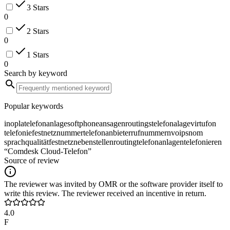
3 Stars
0
2 Stars
0
1 Stars
0
Search by keyword
Popular keywords
inopla
telefonanlage
softphone
ansagen
routings
telefonalage
virtufon
telefonie
festnetznummer
telefonanbieter
rufnummern
voip
snom
sprachqualität
festnetz
nebenstellen
routing
telefonanlagen
telefonieren
“Comdesk Cloud-Telefon”
Source of review
The reviewer was invited by OMR or the software provider itself to
write this review. The reviewer received an incentive in return.
4.0
F