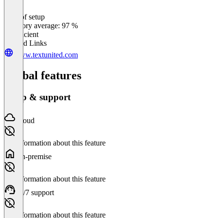
Ease of setup
0
%
Category average: 97 %
Insufficient
Related Links
www.textunited.com
Global features
Setup & support
Cloud
No information about this feature
On-premise
No information about this feature
24/7 support
No information about this feature