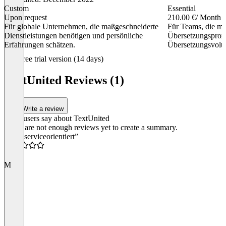
Custom
Essential
Upon request
210.00 €
/ Month
Für globale Unternehmen, die maßgeschneiderte
Für Teams, die mi
Dienstleistungen benötigen und persönliche
Übersetzungsproz
Erfahrungen schätzen.
Übersetzungsvolu
Item
Free trial version (14 days)
1
of
TextUnited Reviews (1)
4
Write a review
What users say about TextUnited
There are not enough reviews yet to create a summary.
“Sehr serviceorientiert”
5.0
M