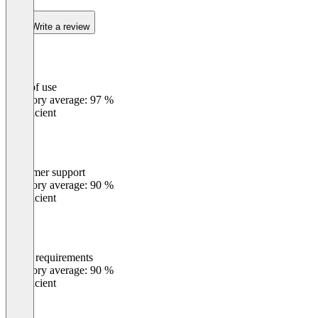
Write a review
Ease of use
0
%
Category average: 97 %
Insufficient
Customer support
0
%
Category average: 90 %
Insufficient
Meets requirements
0
%
Category average: 90 %
Insufficient