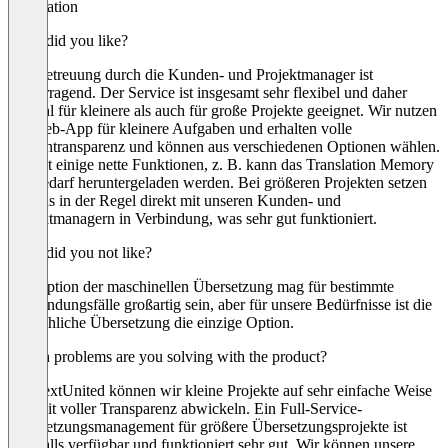
Translation
What did you like?
Die Betreuung durch die Kunden- und Projektmanager ist
hervorragend. Der Service ist insgesamt sehr flexibel und daher
sowohl für kleinere als auch für große Projekte geeignet. Wir nutzen
die Web-App für kleinere Aufgaben und erhalten volle
Kostentransparenz und können aus verschiedenen Optionen wählen.
Es gibt einige nette Funktionen, z. B. kann das Translation Memory
bei Bedarf heruntergeladen werden. Bei größeren Projekten setzen
wir uns in der Regel direkt mit unseren Kunden- und
Projektmanagern in Verbindung, was sehr gut funktioniert.
What did you not like?
Die Option der maschinellen Übersetzung mag für bestimmte
Anwendungsfälle großartig sein, aber für unsere Bedürfnisse ist die
menschliche Übersetzung die einzige Option.
Which problems are you solving with the product?
Mit TextUnited können wir kleine Projekte auf sehr einfache Weise
und mit voller Transparenz abwickeln. Ein Full-Service-
Übersetzungsmanagement für größere Übersetzungsprojekte ist
ebenfalls verfügbar und funktioniert sehr gut. Wir können unsere