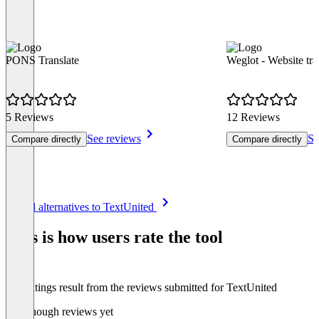
PONS Translate
Weglot - Website tra
5 Reviews
12 Reviews
See reviews
Se
Compare directly
Compare directly
Item
See all alternatives to TextUnited
1
of
This is how users rate the tool
8
The ratings result from the reviews submitted for TextUnited
Not enough reviews yet