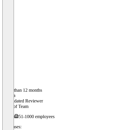
Older than 12 months
Marina
Validated Reviewer
Head of Team
51-1000 employees
Use cases: