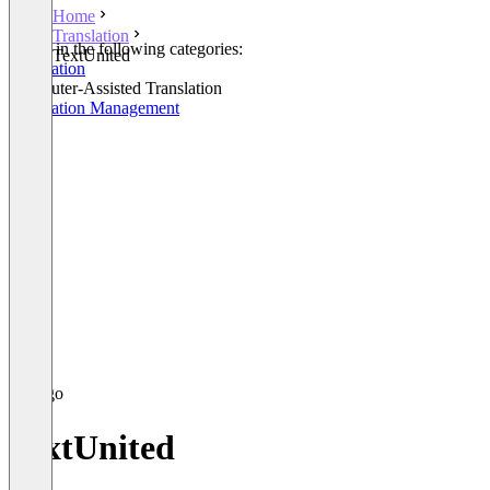
Home
Translation
Listed in the following categories:
TextUnited
Translation
Computer-Assisted Translation
Translation Management
TextUnited