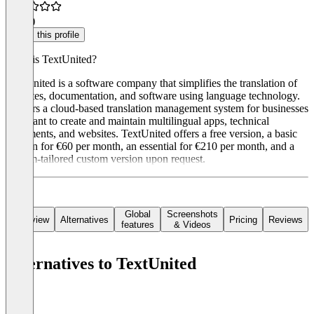
5.0
(1)
Claim this profile
What is TextUnited?
TextUnited is a software company that simplifies the translation of
websites, documentation, and software using language technology.
It offers a cloud-based translation management system for businesses
that want to create and maintain multilingual apps, technical
documents, and websites. TextUnited offers a free version, a basic
version for €60 per month, an essential for €210 per month, and a
custom-tailored custom version upon request.
Global
Screenshots
Overview
Alternatives
Pricing
Reviews
features
& Videos
Alternatives to TextUnited