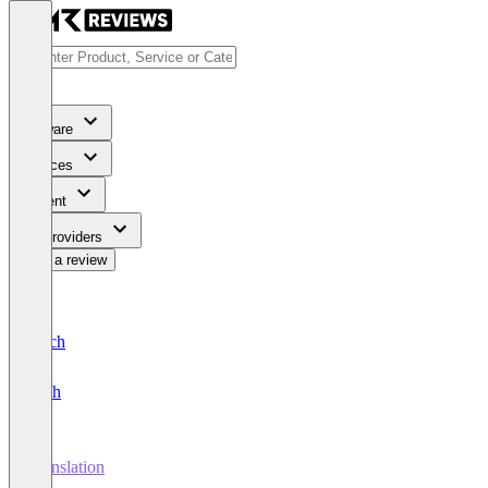
Software
Services
Content
For Providers
Write a review
Deutsch
English
Translation