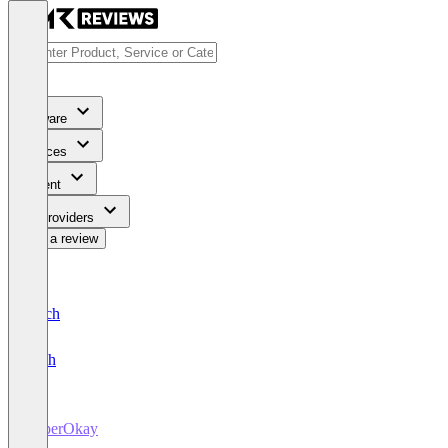
Software
Services
Content
For Providers
Write a review
Deutsch
English
SuperOkay