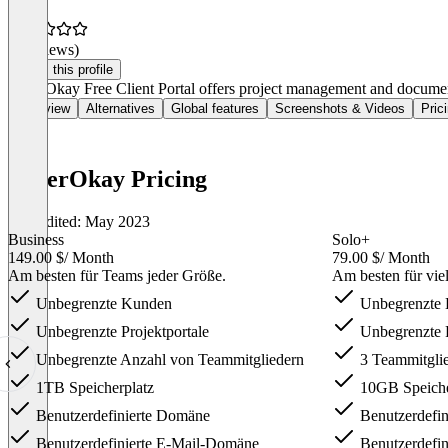
(0 reviews)
Claim this profile
SuperOkay Free Client Portal offers project management and document 
Overview
Alternatives
Global features
Screenshots & Videos
Pric
SuperOkay Pricing
Last edited: May 2023
Business
Solo+
149.00 $
/ Month
79.00 $
/ Month
Am besten für Teams jeder Größe.
Am besten für viel
Unbegrenzte Kunden
Unbegrenzte
Unbegrenzte Projektportale
Unbegrenzte P
Unbegrenzte Anzahl von Teammitgliedern
3 Teammitgli
1TB Speicherplatz
10GB Speiche
Benutzerdefinierte Domäne
Benutzerdefi
Benutzerdefinierte E-Mail-Domäne
Benutzerdefi