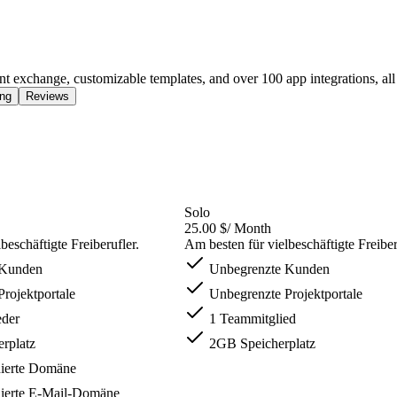
exchange, customizable templates, and over 100 app integrations, all 
ing
Reviews
Solo
25.00 $
/ Month
beschäftigte Freiberufler.
Am besten für vielbeschäftigte Freiber
 Kunden
Unbegrenzte Kunden
rojektportale
Unbegrenzte Projektportale
eder
1 Teammitglied
rplatz
2GB Speicherplatz
nierte Domäne
nierte E-Mail-Domäne