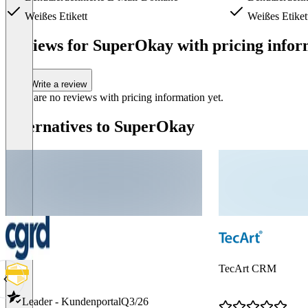
Weißes Etikett
Weißes Etiket
Item
1
Reviews for SuperOkay with pricing infor
of
4
Write a review
There are no reviews with pricing information yet.
Alternatives to SuperOkay
TecArt CRM
Leader - Kundenportal
Q3/26