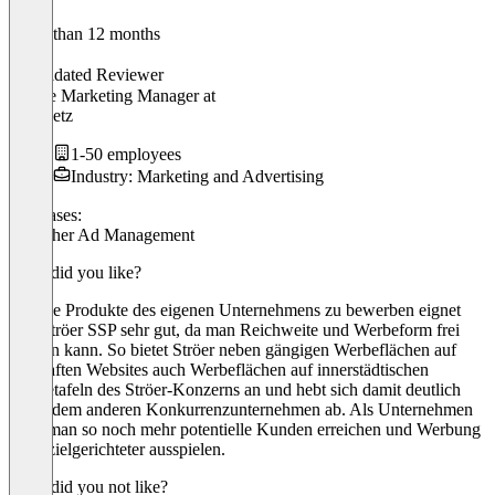
Older than 12 months
Andre
Validated Reviewer
Online Marketing Manager
at
web-netz
1-50 employees
Industry: Marketing and Advertising
Use cases:
Publisher Ad Management
What did you like?
Um die Produkte des eigenen Unternehmens zu bewerben eignet
sich Ströer SSP sehr gut, da man Reichweite und Werbeform frei
wählen kann. So bietet Ströer neben gängigen Werbeflächen auf
namhaften Websites auch Werbeflächen auf innerstädtischen
Werbetafeln des Ströer-Konzerns an und hebt sich damit deutlich
von jedem anderen Konkurrenzunternehmen ab. Als Unternehmen
kann man so noch mehr potentielle Kunden erreichen und Werbung
noch zielgerichteter ausspielen.
What did you not like?