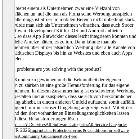
Ströer bietet einem als Unternehmen zwar eine Vielzahl von
Werbeflächen an, auf die man als Firma seine Werbung ausspielen
kann, allerdings ist Ströer im mobilen Bereich nicht unbedingt stark.
Hier würde man sich als Unternehmen wünschen, dass auch Ströer
ein Software Development Kit für iOS und Android anbieten
würde, so dass App-Entwickler dieses leicht integrieren könnten und
finanzielle Anreize hätten, es zu tun. Dann könnte man als
Unternehmen über Ströer tatsächlich Werbung über alle Kanäle von
innerstädtischen Displays bis hin zu Websites und eben auch Apps
ausspielen.
Which problems are you solving with the product?
Neue Kunden zu gewinnen und die Bekanntheit der eigenen
Marken zu stärken ist eine große Herausforderung für das eigene
Unternehmen. In diesem Zusammenhang ist es schwierig, Werbung
so zu gestalten und auszuspielen, dass sie sich von herkömmlicher
Werbung abhebt, in einem anderen Umfeld auftaucht, somit auffällt,
und zugleich nur in seriöser Umgebung angezeigt wird. Mit Ströer
SSP und den dort vorhandenen Einstellungsmöglichkeiten lassen
sich all diese Herausforderungen lösen.
All products
All Services
All Software Categories
All Service Categories
© OMR 2026
Imprint
Data Protection
Terms & Conditions
For software
providers
Community Guidelines
RSS-Feed