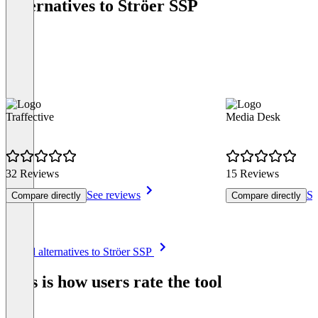
Alternatives to Ströer SSP
Traffective
Media Desk
32 Reviews
15 Reviews
See reviews
Se
Compare directly
Compare directly
Item
See all alternatives to Ströer SSP
1
of
This is how users rate the tool
8