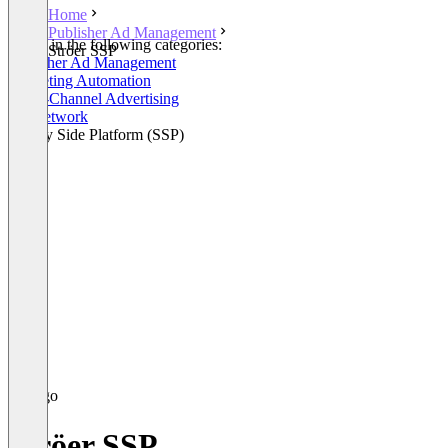
Home
Publisher Ad Management
Listed in the following categories:
Ströer SSP
Publisher Ad Management
Marketing Automation
Cross-Channel Advertising
Ad Network
Supply Side Platform (SSP)
Ströer SSP