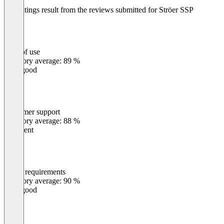
The ratings result from the reviews submitted for Ströer SSP
Ease of use
0
%
Category average: 89 %
Very good
Customer support
0
%
Category average: 88 %
Excellent
Meets requirements
0
%
Category average: 90 %
Very good