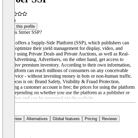
4.5
(1)
Claim this profile
What is Ströer SSP?
Ströer offers a Supply-Side Platform (SSP), which publishers can
use to optimize their yield management for display, video, and
mobile using Private Deals and Private Auctions, as well as Real-
Time Advertising. Advertisers, on the other hand, get access to
exclusive premium inventory. According to their own information,
the platform can reach millions of consumers on any conceivable
end device - without investing money in bots or non-human traffic.
The focus is on: Brand Safety, Visibility & Fraud Protection.
Creating a customer account is free; the prices for using the platform
vary depending on whether you use the platform as a publisher or
advertiser and can be requested via the website.
Overview
Alternatives
Global features
Pricing
Reviews