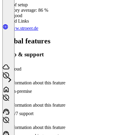
Ease of setup
0
%
Category average: 86 %
Very good
Related Links
www.stroeer.de
Global features
Setup & support
Cloud
No information about this feature
On-premise
No information about this feature
24/7 support
No information about this feature