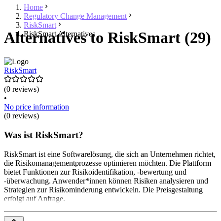
Home
Regulatory Change Management
RiskSmart
Alternatives to RiskSmart (29)
RiskSmart Alternatives
RiskSmart
(0 reviews)
•
No price information
(0 reviews)
Was ist RiskSmart?
RiskSmart ist eine Softwarelösung, die sich an Unternehmen richtet,
die Risikomanagementprozesse optimieren möchten. Die Plattform
bietet Funktionen zur Risikoidentifikation, -bewertung und
-überwachung. Anwender*innen können Risiken analysieren und
Strategien zur Risikominderung entwickeln. Die Preisgestaltung
erfolgt auf Anfrage.