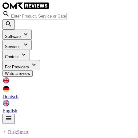
Software
Services
Content
For Providers
Write a review
Deutsch
English
RiskSmart