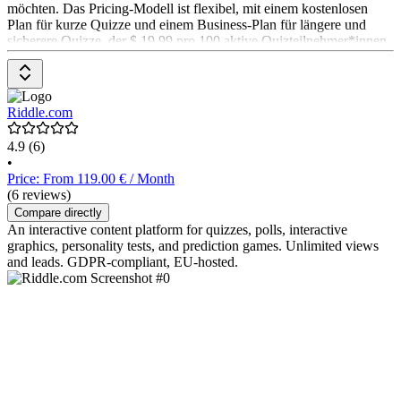
möchten. Das Pricing-Modell ist flexibel, mit einem kostenlosen
Plan für kurze Quizze und einem Business-Plan für längere und
sicherere Quizze, der $ 19,99 pro 100 aktive Quizteilnehmer*innen
pro Monat kostet.
Riddle.com
4.9
(6)
•
Price: From 119.00 € / Month
(6 reviews)
Compare directly
An interactive content platform for quizzes, polls, interactive
graphics, personality tests, and prediction games. Unlimited views
and leads. GDPR-compliant, EU-hosted.