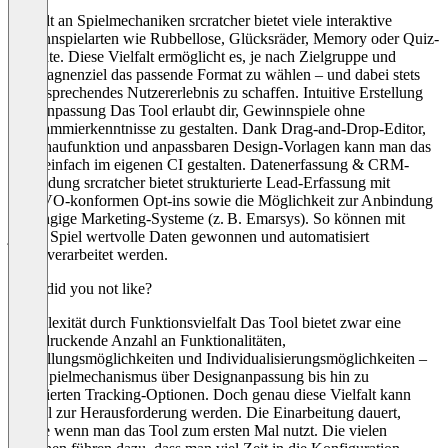
Vielfalt an Spielmechaniken srcratcher bietet viele interaktive
Gewinnspielarten wie Rubbellose, Glücksräder, Memory oder Quiz-
Formate. Diese Vielfalt ermöglicht es, je nach Zielgruppe und
Kampagnenziel das passende Format zu wählen – und dabei stets
ein ansprechendes Nutzererlebnis zu schaffen. Intuitive Erstellung
und Anpassung Das Tool erlaubt dir, Gewinnspiele ohne
Programmierkenntnisse zu gestalten. Dank Drag-and-Drop-Editor,
Vorschaufunktion und anpassbaren Design-Vorlagen kann man das
Spiel einfach im eigenen CI gestalten. Datenerfassung & CRM-
Anbindung srcratcher bietet strukturierte Lead-Erfassung mit
DSGVO-konformen Opt-ins sowie die Möglichkeit zur Anbindung
an gängige Marketing-Systeme (z. B. Emarsys). So können mit
jedem Spiel wertvolle Daten gewonnen und automatisiert
weiterverarbeitet werden.
What did you not like?
Komplexität durch Funktionsvielfalt Das Tool bietet zwar eine
beeindruckende Anzahl an Funktionalitäten,
Einstellungsmöglichkeiten und Individualisierungsmöglichkeiten –
vom Spielmechanismus über Designanpassung bis hin zu
detaillierten Tracking-Optionen. Doch genau diese Vielfalt kann
schnell zur Herausforderung werden. Die Einarbeitung dauert,
gerade wenn man das Tool zum ersten Mal nutzt. Die vielen