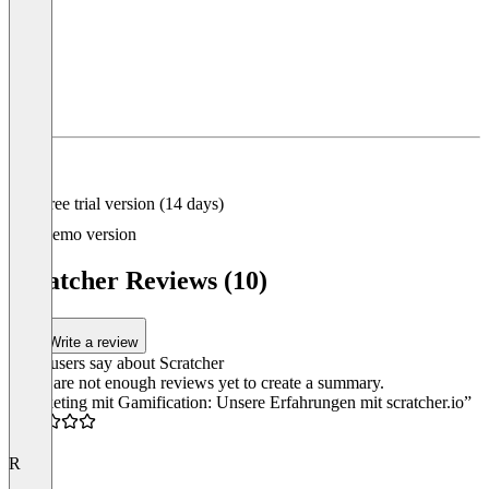
Item
1
of
4
Free trial version (14 days)
Demo version
Scratcher Reviews (10)
Write a review
What users say about Scratcher
There are not enough reviews yet to create a summary.
“Marketing mit Gamification: Unsere Erfahrungen mit scratcher.io”
5.0
R