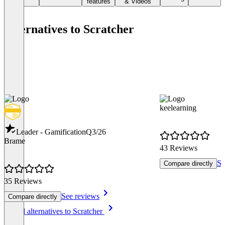
features
& Videos
Alternatives to Scratcher
keelearning
Leader - Gamification
Q3/26
Brame
43 Reviews
Se
Compare directly
35 Reviews
See reviews
Compare directly
Item
See all alternatives to Scratcher
1
of