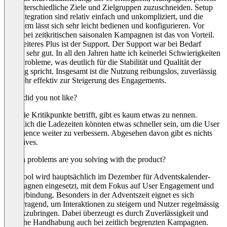
auf unterschiedliche Ziele und Zielgruppen zuzuschneiden. Setup
und Integration sind relativ einfach und unkompliziert, und die
Plattform lässt sich sehr leicht bedienen und konfigurieren. Vor
allem bei zeitkritischen saisonalen Kampagnen ist das von Vorteil.
Ein weiteres Plus ist der Support. Der Support war bei Bedarf
immer sehr gut. In all den Jahren hatte ich keinerlei Schwierigkeiten
oder Probleme, was deutlich für die Stabilität und Qualität der
Lösung spricht. Insgesamt ist die Nutzung reibungslos, zuverlässig
und sehr effektiv zur Steigerung des Engagements.
What did you not like?
Was die Kritikpunkte betrifft, gibt es kaum etwas zu nennen.
Lediglich die Ladezeiten könnten etwas schneller sein, um die User
Experience weiter zu verbessern. Abgesehen davon gibt es nichts
Negatives.
Which problems are you solving with the product?
Das Tool wird hauptsächlich im Dezember für Adventskalender-
Kampagnen eingesetzt, mit dem Fokus auf User Engagement und
Nutzerbindung. Besonders in der Adventszeit eignet es sich
hervorragend, um Interaktionen zu steigern und Nutzer regelmässig
zurückzubringen. Dabei überzeugt es durch Zuverlässigkeit und
einfache Handhabung auch bei zeitlich begrenzten Kampagnen.