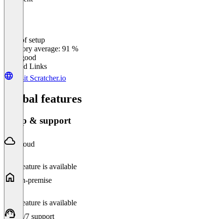
Ease of setup
0
%
Category average: 91 %
Very good
Related Links
Visit Scratcher.io
Global features
Setup & support
Cloud
This feature is available
On-premise
This feature is available
24/7 support