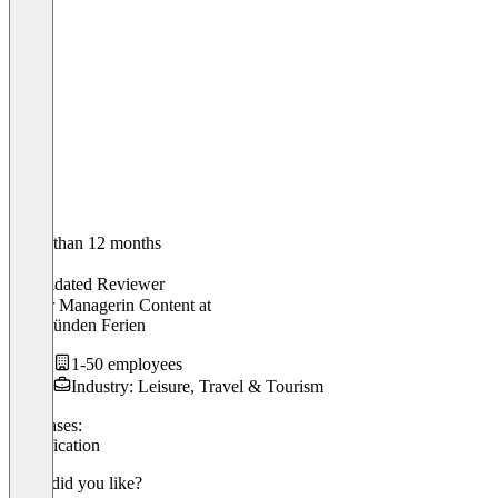
Older than 12 months
Nadja
Validated Reviewer
Senior Managerin Content
at
Graubünden Ferien
1-50 employees
Industry: Leisure, Travel & Tourism
Use cases:
Gamification
What did you like?