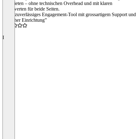
anzubieten – ohne technischen Overhead und mit klaren
Mehrwerten für beide Seiten.
“Sehr zuverlässiges Engagement-Tool mit grossartigem Support und
einfacher Einrichtung”
5.0
I