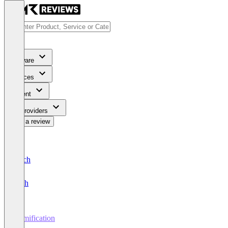
Software
Services
Content
For Providers
Write a review
Deutsch
English
Gamification