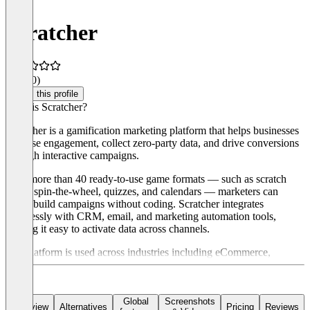
Scratcher
4.4
(10)
Claim this profile
What is Scratcher?
Scratcher is a gamification marketing platform that helps businesses
increase engagement, collect zero-party data, and drive conversions
through interactive campaigns.
With more than 40 ready-to-use game formats — such as scratch
cards, spin-the-wheel, quizzes, and calendars — marketers can
easily build campaigns without coding. Scratcher integrates
seamlessly with CRM, email, and marketing automation tools,
making it easy to activate data across channels.
The platform is used across industries including eCommerce,
FMCG, retail, and events, and is supported by professional services
to help teams get campaigns live faster and perform better. Pricing is
publicly available on
Scratcher.io
.
Global
Screenshots
Overview
Alternatives
Pricing
Reviews