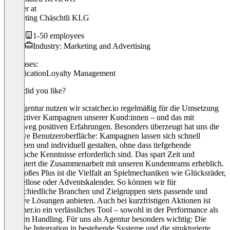
Inhaber
at
Marketing Chäschtli KLG
1-50 employees
Industry: Marketing and Advertising
Use cases:
Gamification
Loyalty Management
What did you like?
Als Agentur nutzen wir scratcher.io regelmäßig für die Umsetzung
interaktiver Kampagnen unserer Kund:innen – und das mit
durchweg positiven Erfahrungen. Besonders überzeugt hat uns die
intuitive Benutzeroberfläche: Kampagnen lassen sich schnell
aufsetzen und individuell gestalten, ohne dass tiefgehende
technische Kenntnisse erforderlich sind. Das spart Zeit und
erleichtert die Zusammenarbeit mit unseren Kundenteams erheblich.
Ein großes Plus ist die Vielfalt an Spielmechaniken wie Glücksräder,
Rubbellose oder Adventskalender. So können wir für
unterschiedliche Branchen und Zielgruppen stets passende und
kreative Lösungen anbieten. Auch bei kurzfristigen Aktionen ist
scratcher.io ein verlässliches Tool – sowohl in der Performance als
auch im Handling. Für uns als Agentur besonders wichtig: Die
einfache Integration in bestehende Systeme und die strukturierte