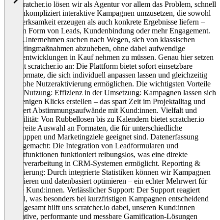
Mit scratcher.io lösen wir als Agentur vor allem das Problem, schnell
und unkompliziert interaktive Kampagnen umzusetzen, die sowohl
Aufmerksamkeit erzeugen als auch konkrete Ergebnisse liefern –
etwa in Form von Leads, Kundenbindung oder mehr Engagement.
Viele Unternehmen suchen nach Wegen, sich von klassischen
Marketingmaßnahmen abzuheben, ohne dabei aufwendige
Eigenentwicklungen in Kauf nehmen zu müssen. Genau hier setzen
wir mit scratcher.io an: Die Plattform bietet sofort einsetzbare
Spielformate, die sich individuell anpassen lassen und gleichzeitig
eine hohe Nutzeraktivierung ermöglichen. Die wichtigsten Vorteile
in der Nutzung: Effizienz in der Umsetzung: Kampagnen lassen sich
mit wenigen Klicks erstellen – das spart Zeit im Projektalltag und
reduziert Abstimmungsaufwände mit Kund:innen. Vielfalt und
Flexibilität: Von Rubbellosen bis zu Kalendern bietet scratcher.io
eine breite Auswahl an Formaten, die für unterschiedliche
Zielgruppen und Marketingziele geeignet sind. Datenerfassung
leicht gemacht: Die Integration von Leadformularen und
Exportfunktionen funktioniert reibungslos, was eine direkte
Weiterverarbeitung in CRM-Systemen ermöglicht. Reporting &
Optimierung: Durch integrierte Statistiken können wir Kampagnen
analysieren und datenbasiert optimieren – ein echter Mehrwert für
unsere Kund:innen. Verlässlicher Support: Der Support reagiert
schnell, was besonders bei kurzfristigen Kampagnen entscheidend
ist. Insgesamt hilft uns scratcher.io dabei, unseren Kund:innen
innovative, performante und messbare Gamification-Lösungen