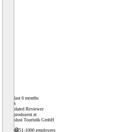
In the last 6 months
Dennis
Validated Reviewer
Videoproduzent
at
Lebenslust Touristik GmbH
51-1000 employees