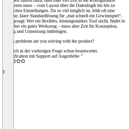
Optionen führen dazu, dass man viel Zeit in die Konfiguration
investieren muss – vom Layout über die Datenlogik bis hin zu
rechtlichen Einstellungen. Da so viel möglich ist, fehlt oft eine
einfache, klare Standardlösung für „mal schnell ein Gewinnspiel“.
Kurz gesagt: Wer ein flexibles, leistungsstarkes Tool sucht, findet in
srcratcher ein gutes Werkzeug – muss aber Zeit für Konzeption,
Testing und Umsetzung mitbringen.
Which problems are you solving with the product?
Habe ich in der vorherigen Frage schon beantwortet.
“Gamification mit Support auf Augenhöhe ”
4.0
T