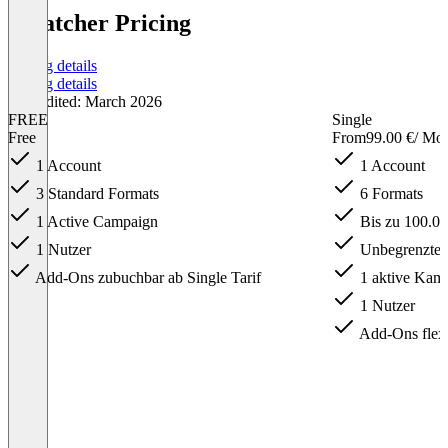
Scratcher Pricing
Pricing details
Pricing details
Last edited: March 2026
FREE
Single
Free
From
99.00 €
/ Mo
1 Account
1 Account
3 Standard Formats
6 Formats
1 Active Campaign
Bis zu 100.00
1 Nutzer
Unbegrenzte 
Add-Ons zubuchbar ab Single Tarif
1 aktive Kam
1 Nutzer
Add-Ons flexi