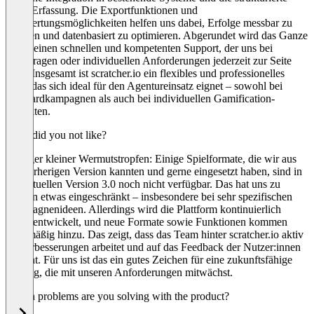
Lead-Erfassung. Die Exportfunktionen und
Auswertungsmöglichkeiten helfen uns dabei, Erfolge messbar zu
machen und datenbasiert zu optimieren. Abgerundet wird das Ganze
durch einen schnellen und kompetenten Support, der uns bei
Rückfragen oder individuellen Anforderungen jederzeit zur Seite
steht. Insgesamt ist scratcher.io ein flexibles und professionelles
Tool, das sich ideal für den Agentureinsatz eignet – sowohl bei
Standardkampagnen als auch bei individuellen Gamification-
Projekten.
What did you not like?
Einziger kleiner Wermutstropfen: Einige Spielformate, die wir aus
der vorherigen Version kannten und gerne eingesetzt haben, sind in
der aktuellen Version 3.0 noch nicht verfügbar. Das hat uns zu
Beginn etwas eingeschränkt – insbesondere bei sehr spezifischen
Kampagnenideen. Allerdings wird die Plattform kontinuierlich
weiterentwickelt, und neue Formate sowie Funktionen kommen
regelmäßig hinzu. Das zeigt, dass das Team hinter scratcher.io aktiv
an Verbesserungen arbeitet und auf das Feedback der Nutzer:innen
eingeht. Für uns ist das ein gutes Zeichen für eine zukunftsfähige
Lösung, die mit unseren Anforderungen mitwächst.
Which problems are you solving with the product?