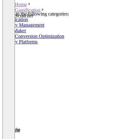
Home
Gamification
Listed in the following categories:
Scratcher
Gamification
Loyalty Management
Quiz Maker
Other Conversion Optimization
Loyalty Platforms