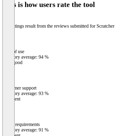
This is how users rate the tool
8
The ratings result from the reviews submitted for Scratcher
Ease of use
0
%
Category average: 94 %
Very good
Customer support
0
%
Category average: 93 %
Excellent
Meets requirements
0
%
Category average: 91 %
Excellent