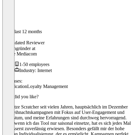
In the last 12 months
Ivo
Validated Reviewer
Firmengründer
at
Brogle Mediacom
1-50 employees
Industry: Internet
Use cases:
Gamification
Loyalty Management
What did you like?
Ich nutze Scratcher seit vielen Jahren, hauptsächlich im Dezember
für Weihnachtskampagnen mit Fokus auf User-Engagement und
Wachstum, und meine Erfahrungen sind durchweg hervorragend.
Auch wenn ich das Tool nur saisonal einsetze, hat es sich jedes Mal
als äusserst zuverlässig erwiesen. Besonders gefällt mir der hohe
Grad an Individualisierung, der es ermöglicht, Kampagnen perfekt