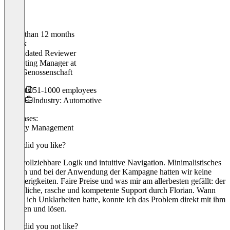
Older than 12 months
Anouk
Validated Reviewer
Marketing Manager
at
ESA Genossenschaft
51-1000 employees
Industry: Automotive
Use cases:
Loyalty Management
What did you like?
Nachvollziehbare Logik und intuitive Navigation. Minimalistisches
Design und bei der Anwendung der Kampagne hatten wir keine
Schwierigkeiten. Faire Preise und was mir am allerbesten gefällt: der
freundliche, rasche und kompetente Support durch Florian. Wann
immer ich Unklarheiten hatte, konnte ich das Problem direkt mit ihm
angehen und lösen.
What did you not like?