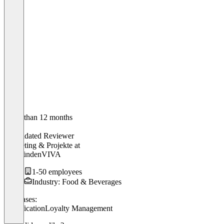
Older than 12 months
Tanja
Validated Reviewer
Marketing & Projekte
at
graubündenVIVA
1-50 employees
Industry: Food & Beverages
Use cases:
Gamification
Loyalty Management