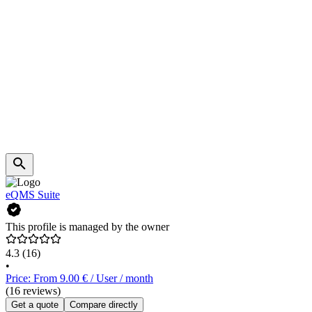
eQMS Suite
This profile is managed by the owner
4.3
(16)
•
Price: From 9.00 € / User / month
(16 reviews)
Get a quote
Compare directly