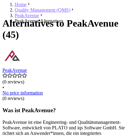
Home
Quality Management (QMS)
PeakAvenue
Alternatives to PeakAvenue
PeakAvenue Alternatives
(45)
PeakAvenue
(0 reviews)
•
No price information
(0 reviews)
Was ist PeakAvenue?
PeakAvenue ist eine Engineering- und Qualitätsmanagement-
Software, entwickelt von PLATO und iqs Software GmbH. Sie
richtet sich an Anwender*innen, die ein integriertes