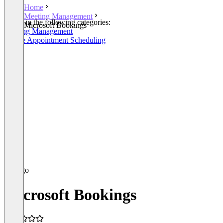
Home
Meeting Management
Listed in the following categories:
Microsoft Bookings
Meeting Management
Online Appointment Scheduling
Microsoft Bookings