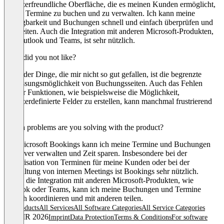
benutzerfreundliche Oberfläche, die es meinen Kunden ermöglicht,
online Termine zu buchen und zu verwalten. Ich kann meine
Verfügbarkeit und Buchungen schnell und einfach überprüfen und
bearbeiten. Auch die Integration mit anderen Microsoft-Produkten,
wie Outlook und Teams, ist sehr nützlich.
What did you not like?
Eines der Dinge, die mir nicht so gut gefallen, ist die begrenzte
Anpassungsmöglichkeit von Buchungsseiten. Auch das Fehlen
einiger Funktionen, wie beispielsweise die Möglichkeit,
benutzerdefinierte Felder zu erstellen, kann manchmal frustrierend
sein.
Which problems are you solving with the product?
Mit Microsoft Bookings kann ich meine Termine und Buchungen
effektiver verwalten und Zeit sparen. Insbesondere bei der
Organisation von Terminen für meine Kunden oder bei der
Verwaltung von internen Meetings ist Bookings sehr nützlich.
Durch die Integration mit anderen Microsoft-Produkten, wie
Outlook oder Teams, kann ich meine Buchungen und Termine
einfach koordinieren und mit anderen teilen.
All products
All Services
All Software Categories
All Service Categories
© OMR 2026
Imprint
Data Protection
Terms & Conditions
For software