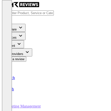
Software
Services
Content
For Providers
Write a review
Deutsch
English
Meeting Management