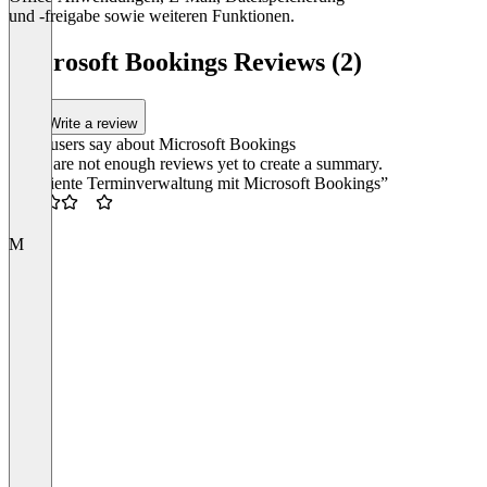
und -freigabe sowie weiteren Funktionen.
Item
1
Microsoft Bookings Reviews (2)
of
1
Write a review
What users say about Microsoft Bookings
There are not enough reviews yet to create a summary.
“Effiziente Terminverwaltung mit Microsoft Bookings”
3.5
M