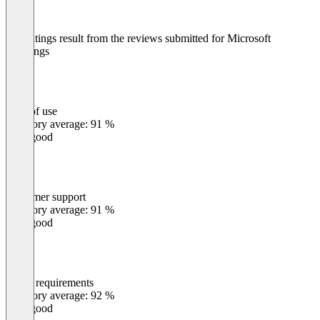
The ratings result from the reviews submitted for Microsoft
Bookings
Ease of use
0
%
Category average: 91 %
Very good
Customer support
0
%
Category average: 91 %
Very good
Meets requirements
0
%
Category average: 92 %
Very good