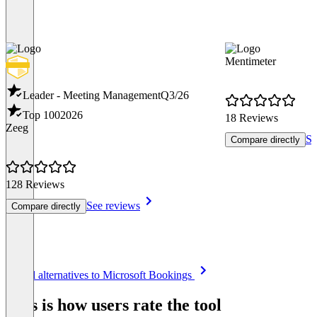
Mentimeter
Leader - Meeting Management
Q3/26
Top 100
2026
18 Reviews
Zeeg
Se
Compare directly
128 Reviews
See reviews
Compare directly
Item
See all alternatives to Microsoft Bookings
1
of
This is how users rate the tool
8