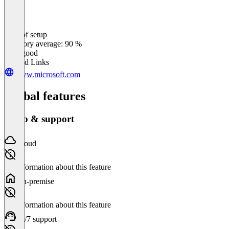
Ease of setup
0
%
Category average: 90 %
Very good
Related Links
www.microsoft.com
Global features
Setup & support
Cloud
No information about this feature
On-premise
No information about this feature
24/7 support