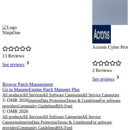
NinjaOne
Acronis Cyber Prote
13 Reviews
See reviews
2 Reviews
See reviews
Item
Browse Patch Management
1
Go to ManageEngine Patch Manager Plus
of
All products
All Services
All Software Categories
All Service Categories
8
© OMR 2026
Imprint
Data Protection
Terms & Conditions
For software
providers
Community Guidelines
RSS-Feed
© OMR 2026
All products
All Services
All Software Categories
All Service
Categories
Imprint
Data Protection
Terms & Conditions
For software
providers
Community Guidelines
RSS-Feed