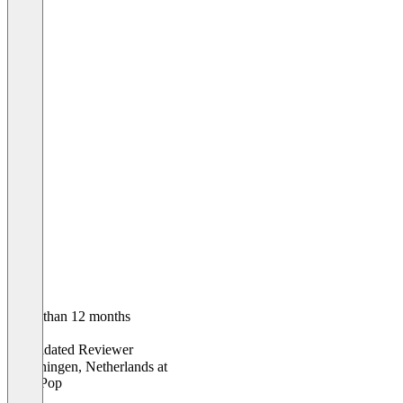
Older than 12 months
Ron
Validated Reviewer
Wageningen, Netherlands
at
popUPop