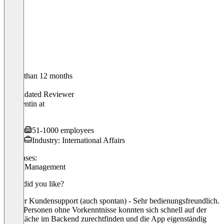
Older than 12 months
Rita
Validated Reviewer
Referentin
at
JfE
51-1000 employees
Industry: International Affairs
Use cases:
Event Management
What did you like?
- Super Kundensupport (auch spontan) - Sehr bedienungsfreundlich.
Auch Personen ohne Vorkenntnisse konnten sich schnell auf der
Oberfläche im Backend zurechtfinden und die App eigenständig