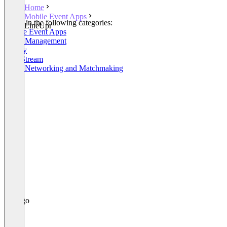
Home
Mobile Event Apps
Listed in the following categories:
LineUpr
Mobile Event Apps
Event Management
Survey
Live Stream
Event Networking and Matchmaking