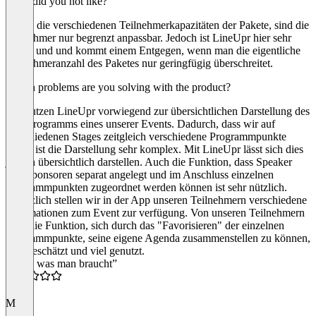
What did you not like?
Durch die verschiedenen Teilnehmerkapazitäten der Pakete, sind die
Teilnehmer nur begrenzt anpassbar. Jedoch ist LineUpr hier sehr
kulant und und kommt einem Entgegen, wenn man die eigentliche
Teilnehmeranzahl des Paketes nur geringfügig überschreitet.
Which problems are you solving with the product?
Wir nutzen LineUpr vorwiegend zur übersichtlichen Darstellung des
Fachprogramms eines unserer Events. Dadurch, dass wir auf
verschiedenen Stages zeitgleich verschiedene Programmpunkte
haben ist die Darstellung sehr komplex. Mit LineUpr lässt sich dies
jedoch übersichtlich darstellen. Auch die Funktion, dass Speaker
und Sponsoren separat angelegt und im Anschluss einzelnen
Programmpunkten zugeordnet werden können ist sehr nützlich.
Zusätzlich stellen wir in der App unseren Teilnehmern verschiedene
Informationen zum Event zur verfügung. Von unseren Teilnehmern
wird die Funktion, sich durch das "Favorisieren" der einzelnen
Porgrammpunkte, seine eigene Agenda zusammenstellen zu können,
sehr geschätzt und viel genutzt.
“Alles was man braucht”
5.0
M