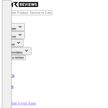
Software
Services
Content
For Providers
Write a review
Deutsch
English
Mobile Event Apps