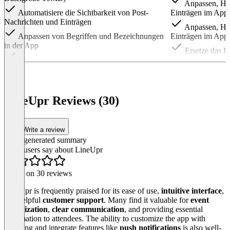
Anpassen, Hi
Automatisiere die Sichtbarkeit von Post-
Einträgen im Ap
Nachrichten und Einträgen
Anpassen, Hi
Anpassen von Begriffen und Bezeichnungen
Einträgen im Ap
in der App
Ersetze das Li
Anpassen, Hinzufügen und Entfernen von
deiner App durch 
Einträgen im App-Menü
Ersetze Umfra
Anpassen, Hinzufügen und Entfernen von
App
Einträgen im App-Menü
Befrage dein 
LineUpr Reviews (30)
Ersetze das LineUpr-Logo auf der Startseite
Themen
deiner App durch ein eigenes Footer-Bild
Erlaube Frage
Write a review
Ersetze Umfragebögen auf Papier über die
diese durch Teiln
AI-generated summary
App
Bewertungen 
What users say about LineUpr
Befrage dein Publikum live zu bestimmten
Teilnehmer zu Pr
Themen
Statistik über
Based on 30 reviews
Erlaube Fragen aus dem Publikum und lass
Favoriten
diese durch Teilnehmer bewerten
LineUpr is frequently praised for its ease of use,
intuitive interface
,
Erfassen von S
and helpful
customer support
. Many find it valuable for
event
Bewertungen und Kommentare der
Google-Analytics
organization
,
clear communication
, and providing essential
Teilnehmer zu Programmpunkten erhalten
Erfassen von S
information to attendees. The ability to customize the app with
Teilnehmer können ein eigenes Profil
Matomo-Account
branding and integrate features like
push notifications
is also well-