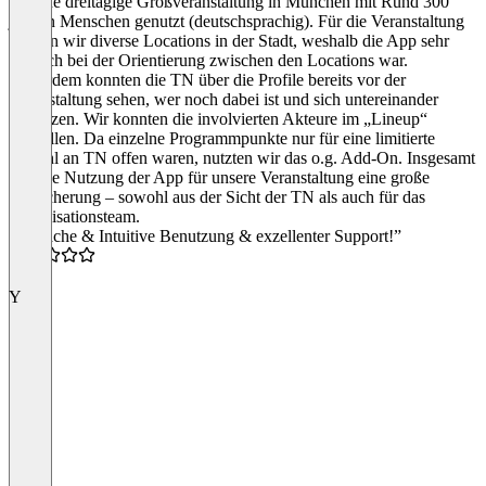
für eine dreitägige Großveranstaltung in München mit Rund 300
jungen Menschen genutzt (deutschsprachig). Für die Veranstaltung
nutzten wir diverse Locations in der Stadt, weshalb die App sehr
nützlich bei der Orientierung zwischen den Locations war.
Außerdem konnten die TN über die Profile bereits vor der
Veranstaltung sehen, wer noch dabei ist und sich untereinander
vernetzen. Wir konnten die involvierten Akteure im „Lineup“
vorstellen. Da einzelne Programmpunkte nur für eine limitierte
Anzahl an TN offen waren, nutzten wir das o.g. Add-On. Insgesamt
war die Nutzung der App für unsere Veranstaltung eine große
Bereicherung – sowohl aus der Sicht der TN als auch für das
Organisationsteam.
“Einfache & Intuitive Benutzung & exzellenter Support!”
4.5
Y