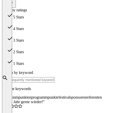
Nutze die API-Schnittstelle, um Eventdaten
mit einem anderen System automatisiert
All
auszutauschen
Filter by ratings
Item
5 Stars
1
29
of
3
4 Stars
1
3 Stars
0
2 Stars
0
1 Stars
0
Search by keyword
Popular keywords
programmpunkten
programmpunkte
festival
sponsoren
referenten
“Jedes Jahr gerne wieder!”
5.0