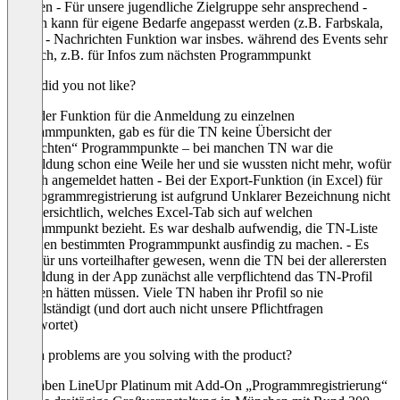
befüllen - Für unsere jugendliche Zielgruppe sehr ansprechend -
Design kann für eigene Bedarfe angepasst werden (z.B. Farbskala,
Logo) - Nachrichten Funktion war insbes. während des Events sehr
hilfreich, z.B. für Infos zum nächsten Programmpunkt
What did you not like?
- Bei der Funktion für die Anmeldung zu einzelnen
Programmpunkten, gab es für die TN keine Übersicht der
„gebuchten“ Programmpunkte – bei manchen TN war die
Anmeldung schon eine Weile her und sie wussten nicht mehr, wofür
sie sich angemeldet hatten - Bei der Export-Funktion (in Excel) für
die Programmregistrierung ist aufgrund Unklarer Bezeichnung nicht
direkt ersichtlich, welches Excel-Tab sich auf welchen
Programmpunkt bezieht. Es war deshalb aufwendig, die TN-Liste
für einen bestimmten Programmpunkt ausfindig zu machen. - Es
wäre für uns vorteilhafter gewesen, wenn die TN bei der allerersten
Anmeldung in der App zunächst alle verpflichtend das TN-Profil
befüllen hätten müssen. Viele TN haben ihr Profil so nie
vervollständigt (und dort auch nicht unsere Pflichtfragen
beantwortet)
Which problems are you solving with the product?
Wir haben LineUpr Platinum mit Add-On „Programmregistrierung“