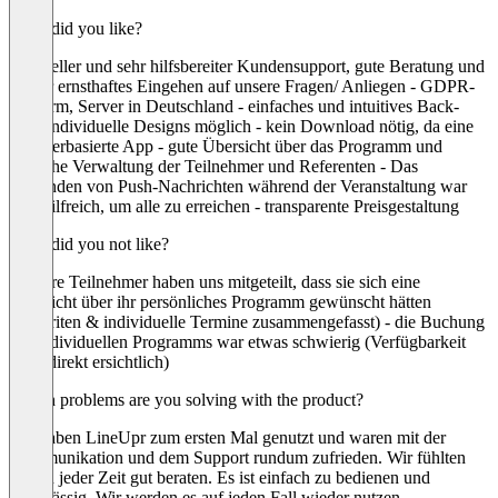
What did you like?
- schneller und sehr hilfsbereiter Kundensupport, gute Beratung und
immer ernsthaftes Eingehen auf unsere Fragen/ Anliegen - GDPR-
konform, Server in Deutschland - einfaches und intuitives Back-
End, individuelle Designs möglich - kein Download nötig, da eine
browserbasierte App - gute Übersicht über das Programm und
einfache Verwaltung der Teilnehmer und Referenten - Das
Versenden von Push-Nachrichten während der Veranstaltung war
sehr hilfreich, um alle zu erreichen - transparente Preisgestaltung
What did you not like?
- unsere Teilnehmer haben uns mitgeteilt, dass sie sich eine
Übersicht über ihr persönliches Programm gewünscht hätten
(Favoriten & individuelle Termine zusammengefasst) - die Buchung
des individuellen Programms war etwas schwierig (Verfügbarkeit
nicht direkt ersichtlich)
Which problems are you solving with the product?
Wir haben LineUpr zum ersten Mal genutzt und waren mit der
Kommunikation und dem Support rundum zufrieden. Wir fühlten
uns zu jeder Zeit gut beraten. Es ist einfach zu bedienen und
zuverlässig. Wir werden es auf jeden Fall wieder nutzen.