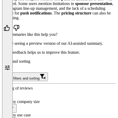
erstellen
received. Some users mention limitations in
sponsor presentation
,
App kann nur 
the program line-up management, and the lack of a scheduling
Senden von Nachrichten zwischen
Passwortes geöffn
feature for
push notifications
. The
pricing structure
can also be
Teilnehmern und in öffentlichem Chat
Importiere un
confusing.
Teilnehmer können Kontaktdaten
CSV- oder Excel-
austauschen
Zwei Teilnehmer können sich in einem
Do summaries like this help you?
privaten Videoanruf austauschen
You’re seeing a preview version of our AI-assisted summary.
Statistik über die Verteilung der Teilnehmer-
Favoriten
Your feedback helps us to improve this feature.
Erfassen von Statistiken mit einem eigenen
Filter and sorting
Google-Analytics-Account
Erfassen von Statistiken mit einem eigenen
Matomo-Account
Clear filters and sorting
App kann nur durch Eingabe eines
Passwortes geöffnet werden
Sorting of reviews
Jeder Teilnehmer loggt sich mit eigener E-
Mail in die App ein
Filter by company size
Importiere und Exportiere Eventdaten im
All
CSV- oder Excel-Dateiformat
Filter by use case