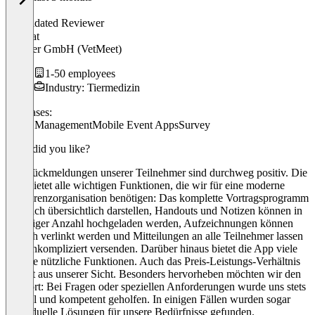
Anna
Validated Reviewer
CEO
at
Frontier GmbH (VetMeet)
1-50 employees
Industry: Tiermedizin
Use cases:
Event Management
Mobile Event Apps
Survey
What did you like?
Die Rückmeldungen unserer Teilnehmer sind durchweg positiv. Die
App bietet alle wichtigen Funktionen, die wir für eine moderne
Konferenzorganisation benötigen: Das komplette Vortragsprogramm
lässt sich übersichtlich darstellen, Handouts und Notizen können in
beliebiger Anzahl hochgeladen werden, Aufzeichnungen können
einfach verlinkt werden und Mitteilungen an alle Teilnehmer lassen
sich unkompliziert versenden. Darüber hinaus bietet die App viele
weitere nützliche Funktionen. Auch das Preis-Leistungs-Verhältnis
stimmt aus unserer Sicht. Besonders hervorheben möchten wir den
Support: Bei Fragen oder speziellen Anforderungen wurde uns stets
schnell und kompetent geholfen. In einigen Fällen wurden sogar
individuelle Lösungen für unsere Bedürfnisse gefunden.