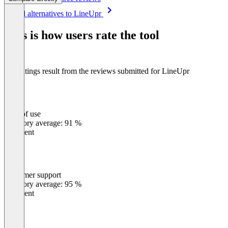
Item
See all alternatives to LineUpr
1
of
This is how users rate the tool
8
The ratings result from the reviews submitted for LineUpr
Ease of use
0
%
Category average: 91 %
Excellent
Customer support
0
%
Category average: 95 %
Excellent