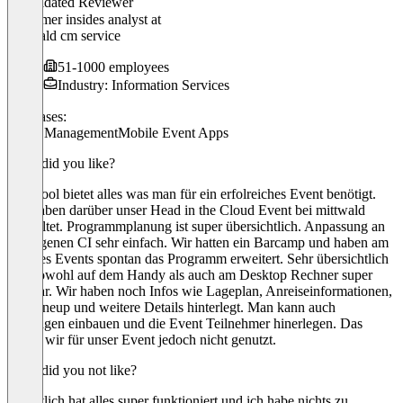
Validated Reviewer
Customer insides analyst
at
mittwald cm service
51-1000 employees
Industry: Information Services
Use cases:
Event Management
Mobile Event Apps
What did you like?
Das Tool bietet alles was man für ein erfolreiches Event benötigt.
Wir haben darüber unser Head in the Cloud Event bei mittwald
verwaltet. Programmplanung ist super übersichtlich. Anpassung an
das eigenen CI sehr einfach. Wir hatten ein Barcamp und haben am
Tag des Events spontan das Programm erweitert. Sehr übersichtlich
und sowohl auf dem Handy als auch am Desktop Rechner super
nutzbar. Wir haben noch Infos wie Lageplan, Anreiseinformationen,
das Lineup und weitere Details hinterlegt. Man kann auch
Umfragen einbauen und die Event Teilnehmer hinerlegen. Das
haben wir für unser Event jedoch nicht genutzt.
What did you not like?
Eigentlich hat alles super funktioniert und ich habe nichts zu