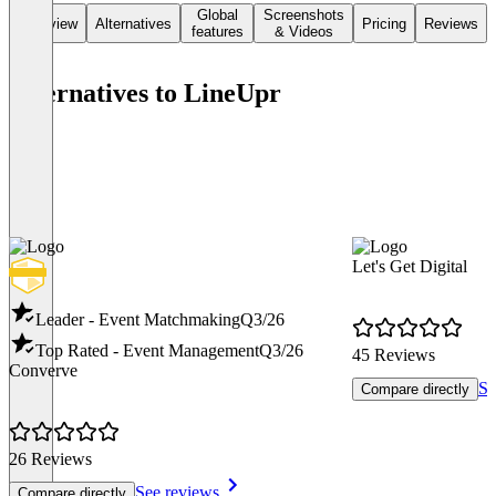
Global
Screenshots
Overview
Alternatives
Pricing
Reviews
features
& Videos
Alternatives to LineUpr
Let's Get Digital
Leader - Event Matchmaking
Q3/26
Top Rated - Event Management
Q3/26
45 Reviews
Converve
Se
Compare directly
26 Reviews
See reviews
Compare directly