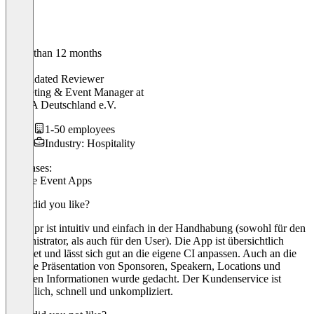
Older than 12 months
Sarah
Validated Reviewer
Marketing & Event Manager
at
HSMA Deutschland e.V.
1-50 employees
Industry: Hospitality
Use cases:
Mobile Event Apps
What did you like?
LineUpr ist intuitiv und einfach in der Handhabung (sowohl für den
Administrator, als auch für den User). Die App ist übersichtlich
gestaltet und lässt sich gut an die eigene CI anpassen. Auch an die
richtige Präsentation von Sponsoren, Speakern, Locations und
weiteren Informationen wurde gedacht. Der Kundenservice ist
freundlich, schnell und unkompliziert.