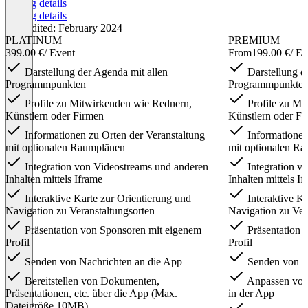
Pricing details
Pricing details
Last edited: February 2024
PLATINUM
PREMIUM
399.00 €
/ Event
From
199.00 €
/ Ev
Darstellung der Agenda mit allen
Darstellung d
Programmpunkten
Programmpunkte
Profile zu Mitwirkenden wie Rednern,
Profile zu Mi
Künstlern oder Firmen
Künstlern oder Fi
Informationen zu Orten der Veranstaltung
Informationen
mit optionalen Raumplänen
mit optionalen R
Integration von Videostreams und anderen
Integration v
Inhalten mittels Iframe
Inhalten mittels I
Interaktive Karte zur Orientierung und
Interaktive Ka
Navigation zu Veranstaltungsorten
Navigation zu Ver
Präsentation von Sponsoren mit eigenem
Präsentation 
Profil
Profil
Senden von Nachrichten an die App
Senden von Na
Bereitstellen von Dokumenten,
Anpassen von
Präsentationen, etc. über die App (Max.
in der App
Dateigröße 10MB)