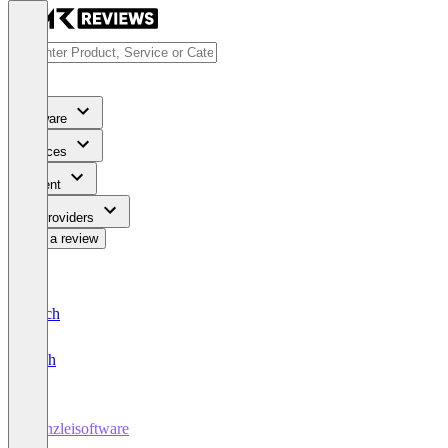
Software
Services
Content
For Providers
Write a review
Deutsch
English
Kanzleisoftware