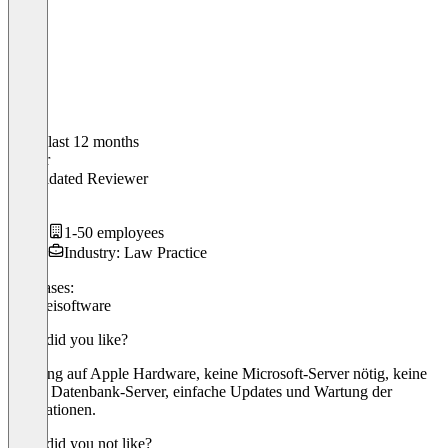
In the last 12 months
Rainer
Validated Reviewer
CTO
1-50 employees
Industry: Law Practice
Use cases:
Kanzleisoftware
What did you like?
Nutzung auf Apple Hardware, keine Microsoft-Server nötig, keine
teuren Datenbank-Server, einfache Updates und Wartung der
Installationen.
What did you not like?