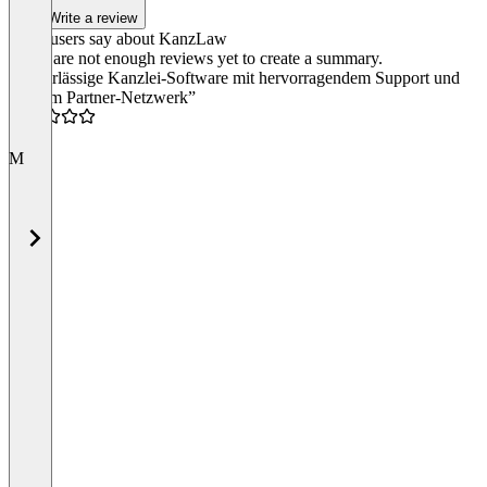
Write a review
What users say about KanzLaw
There are not enough reviews yet to create a summary.
“Zuverlässige Kanzlei-Software mit hervorragendem Support und
starkem Partner-Netzwerk”
4.0
M