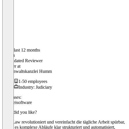
In the last 12 months
Fabian
Validated Reviewer
Inhaber
at
Fachanwaltskanzlei Humm
1-50 employees
Industry: Judiciary
Use cases:
Kanzleisoftware
What did you like?
KanzLaw revolutioniert und vereinfacht die tägliche Arbeit spürbar,
indem es komplexe Abläufe klar strukturiert und automatisiert,