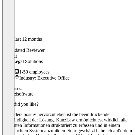
In the last 12 months
Marcel
Validated Reviewer
CEO
at
Hess Legal Solutions
1-50 employees
Industry: Executive Office
Use cases:
Kanzleisoftware
What did you like?
Besonders positiv hervorzuheben ist die beeindruckende
Vollständigkeit der Lösung. KanzLaw ermöglicht es, wirklich alle
relevanten Informationen strukturiert zu erfassen und in einem
durchdachten System abzubilden. Sehr geschätzt habe ich außerdem