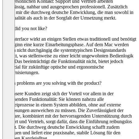
den persönlichen Kontakt: Support und Vertrieb arbeiten
zuverlässig, nahbar und ausgesprochen professionell. Zusätzlich
gefällt mir die durchweg deutsche Entwicklung, die man sowohl in
der Qualität als auch in der Sorgfalt der Umsetzung merkt.
What did you not like?
Das Interface wirkt an einigen Stellen etwas traditionell und benötigt
zu Beginn eine kurze Einarbeitungsphase. Auf dem Mac werden
zudem nicht durchgängig die systemtypischen Designstandards
genutzt, was stellenweise zu einer leicht ungewohnten Bedienlogik
führt. Das beeinträchtigt die Funktionalität nicht, bietet jedoch
Potenzial für zukünftige optische und ergonomische
Modernisierungen.
Which problems are you solving with the product?
Für unsere Kunden zeigt sich der Vorteil vor allem in der
umfassenden Funktionalität: Sie können nahezu alle
Kanzleiprozesse in einem System abbilden, ohne auf externe
Insellösungen ausweichen zu müssen. Die Zuverlässigkeit der
Software, kombiniert mit der hervorragenden Unterstützung durch
Support und Vertrieb, sorgt dafür, dass die Einführung reibungslos
gelingt. Die durchweg deutsche Entwicklung schafft zudem
Vertrauen und liefert eine praxisnahe, stabile Lösung für den
täglichen Kanzleialltag.