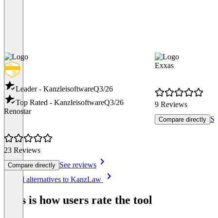
Exxas
Leader - Kanzleisoftware
Q3/26
Top Rated - Kanzleisoftware
Q3/26
9 Reviews
Renostar
Se
Compare directly
23 Reviews
See reviews
Compare directly
Item
See all alternatives to KanzLaw
1
of
This is how users rate the tool
8