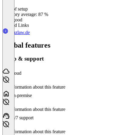
Ease of setup
0
%
Category average: 87 %
Very good
Related Links
kanzlaw.de
Global features
Setup & support
Cloud
No information about this feature
On-premise
No information about this feature
24/7 support
No information about this feature