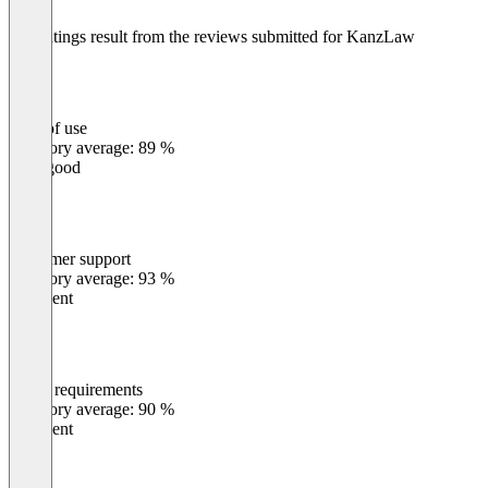
The ratings result from the reviews submitted for KanzLaw
Ease of use
0
%
Category average: 89 %
Very good
Customer support
0
%
Category average: 93 %
Excellent
Meets requirements
0
%
Category average: 90 %
Excellent