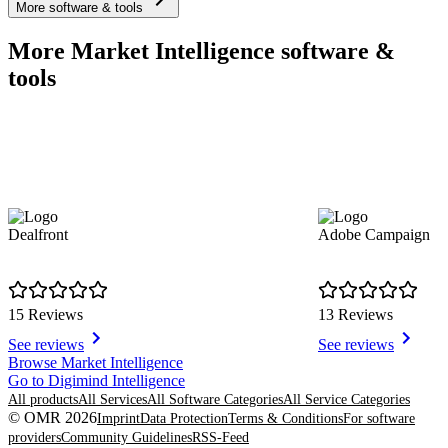
More software & tools
More Market Intelligence software &
tools
Dealfront
Adobe Campaign
15 Reviews
13 Reviews
See reviews
See reviews
Item
Browse Market Intelligence
1
Go to Digimind Intelligence
of
All products
All Services
All Software Categories
All Service Categories
8
© OMR 2026
Imprint
Data Protection
Terms & Conditions
For software
providers
Community Guidelines
RSS-Feed