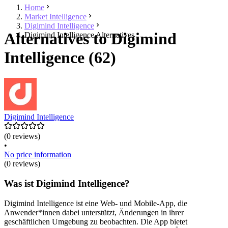
Home
Market Intelligence
Digimind Intelligence
Alternatives to Digimind
Digimind Intelligence Alternatives
Intelligence (62)
Digimind Intelligence
(0 reviews)
•
No price information
(0 reviews)
Was ist Digimind Intelligence?
Digimind Intelligence ist eine Web- und Mobile-App, die
Anwender*innen dabei unterstützt, Änderungen in ihrer
geschäftlichen Umgebung zu beobachten. Die App bietet